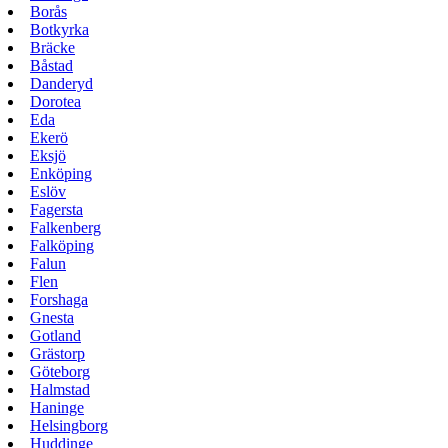
Borås
Botkyrka
Bräcke
Båstad
Danderyd
Dorotea
Eda
Ekerö
Eksjö
Enköping
Eslöv
Fagersta
Falkenberg
Falköping
Falun
Flen
Forshaga
Gnesta
Gotland
Grästorp
Göteborg
Halmstad
Haninge
Helsingborg
Huddinge