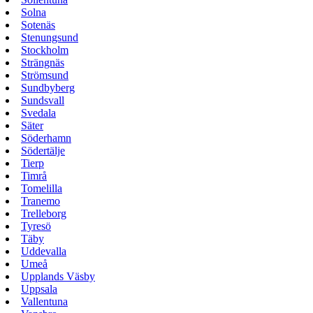
Solna
Sotenäs
Stenungsund
Stockholm
Strängnäs
Strömsund
Sundbyberg
Sundsvall
Svedala
Säter
Söderhamn
Södertälje
Tierp
Timrå
Tomelilla
Tranemo
Trelleborg
Tyresö
Täby
Uddevalla
Umeå
Upplands Väsby
Uppsala
Vallentuna