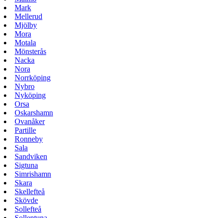
Mark
Mellerud
Mjölby
Mora
Motala
Mönsterås
Nacka
Nora
Norrköping
Nybro
Nyköping
Orsa
Oskarshamn
Ovanåker
Partille
Ronneby
Sala
Sandviken
Sigtuna
Simrishamn
Skara
Skellefteå
Skövde
Sollefteå
Sollentuna