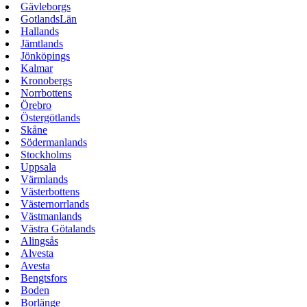
Gävleborgs
GotlandsLän
Hallands
Jämtlands
Jönköpings
Kalmar
Kronobergs
Norrbottens
Örebro
Östergötlands
Skåne
Södermanlands
Stockholms
Uppsala
Värmlands
Västerbottens
Västernorrlands
Västmanlands
Västra Götalands
Alingsås
Alvesta
Avesta
Bengtsfors
Boden
Borlänge