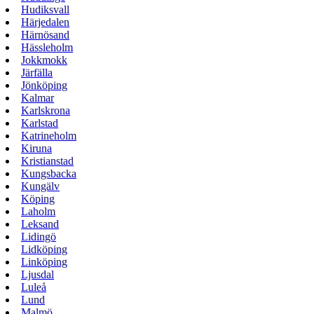
Hudiksvall
Härjedalen
Härnösand
Hässleholm
Jokkmokk
Järfälla
Jönköping
Kalmar
Karlskrona
Karlstad
Katrineholm
Kiruna
Kristianstad
Kungsbacka
Kungälv
Köping
Laholm
Leksand
Lidingö
Lidköping
Linköping
Ljusdal
Luleå
Lund
Malmö