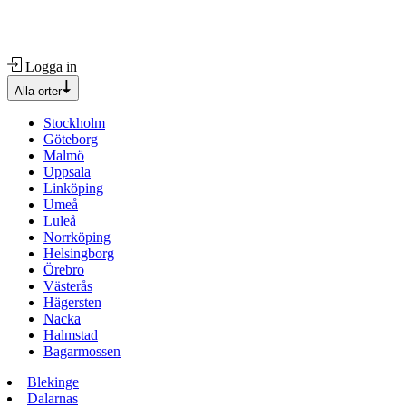
Logga in
Alla orter
Stockholm
Göteborg
Malmö
Uppsala
Linköping
Umeå
Luleå
Norrköping
Helsingborg
Örebro
Västerås
Hägersten
Nacka
Halmstad
Bagarmossen
Blekinge
Dalarnas