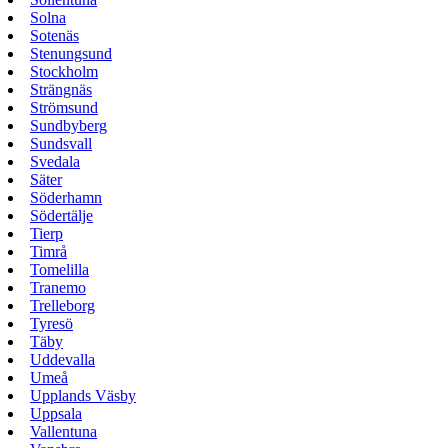
Solna
Sotenäs
Stenungsund
Stockholm
Strängnäs
Strömsund
Sundbyberg
Sundsvall
Svedala
Säter
Söderhamn
Södertälje
Tierp
Timrå
Tomelilla
Tranemo
Trelleborg
Tyresö
Täby
Uddevalla
Umeå
Upplands Väsby
Uppsala
Vallentuna