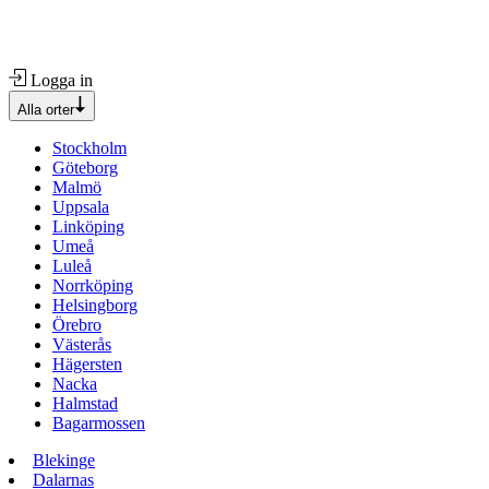
Logga in
Alla orter
Stockholm
Göteborg
Malmö
Uppsala
Linköping
Umeå
Luleå
Norrköping
Helsingborg
Örebro
Västerås
Hägersten
Nacka
Halmstad
Bagarmossen
Blekinge
Dalarnas