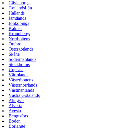
Gävleborgs
GotlandsLän
Hallands
Jämtlands
Jönköpings
Kalmar
Kronobergs
Norrbottens
Örebro
Östergötlands
Skåne
Södermanlands
Stockholms
Uppsala
Värmlands
Västerbottens
Västernorrlands
Västmanlands
Västra Götalands
Alingsås
Alvesta
Avesta
Bengtsfors
Boden
Borlänge