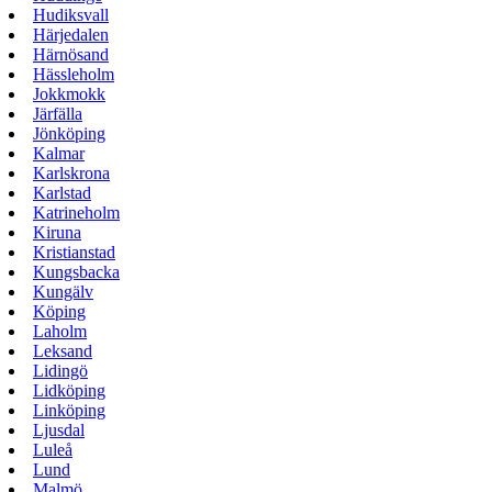
Hudiksvall
Härjedalen
Härnösand
Hässleholm
Jokkmokk
Järfälla
Jönköping
Kalmar
Karlskrona
Karlstad
Katrineholm
Kiruna
Kristianstad
Kungsbacka
Kungälv
Köping
Laholm
Leksand
Lidingö
Lidköping
Linköping
Ljusdal
Luleå
Lund
Malmö