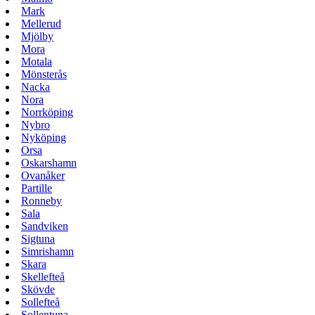
Mark
Mellerud
Mjölby
Mora
Motala
Mönsterås
Nacka
Nora
Norrköping
Nybro
Nyköping
Orsa
Oskarshamn
Ovanåker
Partille
Ronneby
Sala
Sandviken
Sigtuna
Simrishamn
Skara
Skellefteå
Skövde
Sollefteå
Sollentuna