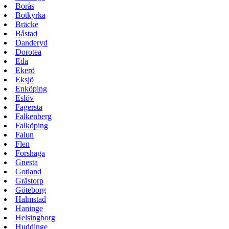
Borås
Botkyrka
Bräcke
Båstad
Danderyd
Dorotea
Eda
Ekerö
Eksjö
Enköping
Eslöv
Fagersta
Falkenberg
Falköping
Falun
Flen
Forshaga
Gnesta
Gotland
Grästorp
Göteborg
Halmstad
Haninge
Helsingborg
Huddinge