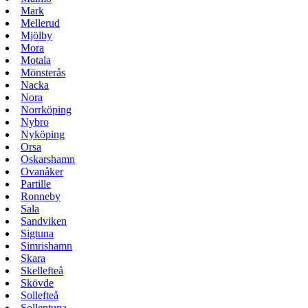
Mark
Mellerud
Mjölby
Mora
Motala
Mönsterås
Nacka
Nora
Norrköping
Nybro
Nyköping
Orsa
Oskarshamn
Ovanåker
Partille
Ronneby
Sala
Sandviken
Sigtuna
Simrishamn
Skara
Skellefteå
Skövde
Sollefteå
Sollentuna