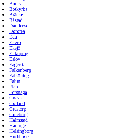
Borås
Botkyrka
Bräcke
Båstad
Danderyd
Dorotea
Eda
Ekerö
Eksjö
Enköping
Eslöv
Fagersta
Falkenberg
Falköping
Falun
Flen
Forshaga
Gnesta
Gotland
Grästorp
Göteborg
Halmstad
Haninge
Helsingborg
Huddinge