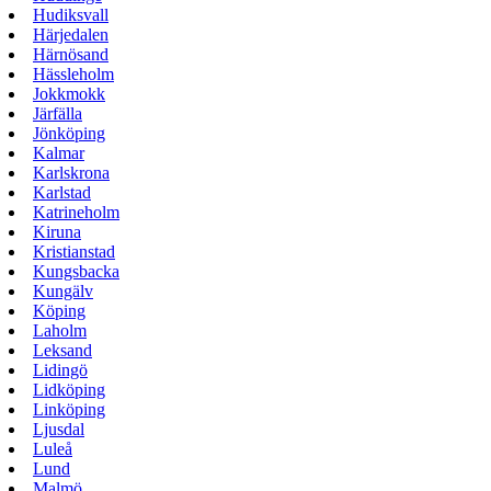
Hudiksvall
Härjedalen
Härnösand
Hässleholm
Jokkmokk
Järfälla
Jönköping
Kalmar
Karlskrona
Karlstad
Katrineholm
Kiruna
Kristianstad
Kungsbacka
Kungälv
Köping
Laholm
Leksand
Lidingö
Lidköping
Linköping
Ljusdal
Luleå
Lund
Malmö