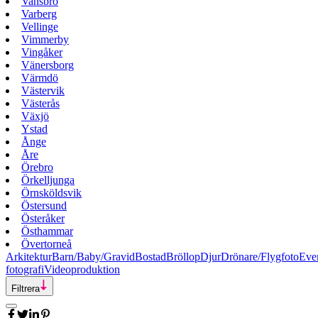
Vansbro
Varberg
Vellinge
Vimmerby
Vingåker
Vänersborg
Värmdö
Västervik
Västerås
Växjö
Ystad
Ånge
Åre
Örebro
Örkelljunga
Örnsköldsvik
Östersund
Österåker
Östhammar
Övertorneå
Arkitektur
Barn/Baby/Gravid
Bostad
Bröllop
Djur
Drönare/Flygfoto
Eve
fotografi
Videoproduktion
Filtrera