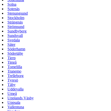
Solna
Sotenäs
Stenungsund
Stockholm
Strängnäs
Strömsund
Sundbyberg
Sundsvall
Svedala
Säter
Söderhamn
Södertälje
Tierp
Timrå
Tomelilla
Tranemo
Trelleborg
Tyresö
Täby
Uddevalla
Umeå
Upplands Väsby
Uppsala
Vallentuna