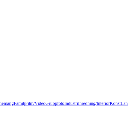
nemang
Familj
Film/Video
Gruppfoto
Industri
Inredning/Interiör
Konst
Lan