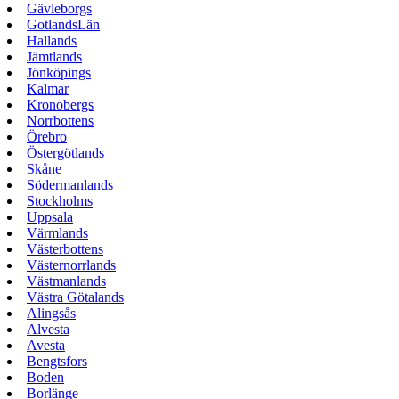
Gävleborgs
GotlandsLän
Hallands
Jämtlands
Jönköpings
Kalmar
Kronobergs
Norrbottens
Örebro
Östergötlands
Skåne
Södermanlands
Stockholms
Uppsala
Värmlands
Västerbottens
Västernorrlands
Västmanlands
Västra Götalands
Alingsås
Alvesta
Avesta
Bengtsfors
Boden
Borlänge