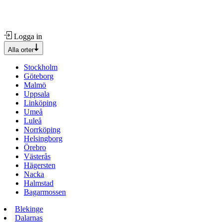
Logga in
Alla orter
Stockholm
Göteborg
Malmö
Uppsala
Linköping
Umeå
Luleå
Norrköping
Helsingborg
Örebro
Västerås
Hägersten
Nacka
Halmstad
Bagarmossen
Blekinge
Dalarnas