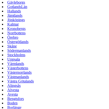
Gävleborgs
GotlandsLän
Hallands
Jämtlands
Jönköpings
Kalmar
Kronobergs
Norrbottens
Örebro
Östergötlands
Skåne
Södermanlands
Stockholms
Uppsala
Värmlands
Västerbottens
Västernorrlands
Västmanlands
Västra Götalands
Alingsås
Alvesta
Avesta
Bengtsfors
Boden
Borlänge