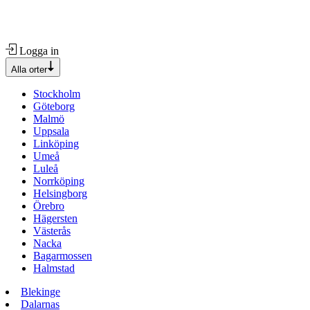
Logga in
Alla orter
Stockholm
Göteborg
Malmö
Uppsala
Linköping
Umeå
Luleå
Norrköping
Helsingborg
Örebro
Hägersten
Västerås
Nacka
Bagarmossen
Halmstad
Blekinge
Dalarnas