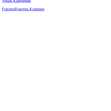
Niklas Katajamäki
Fotograf
Fagersta Kommun