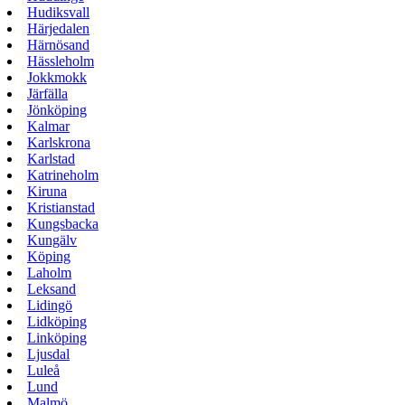
Hudiksvall
Härjedalen
Härnösand
Hässleholm
Jokkmokk
Järfälla
Jönköping
Kalmar
Karlskrona
Karlstad
Katrineholm
Kiruna
Kristianstad
Kungsbacka
Kungälv
Köping
Laholm
Leksand
Lidingö
Lidköping
Linköping
Ljusdal
Luleå
Lund
Malmö