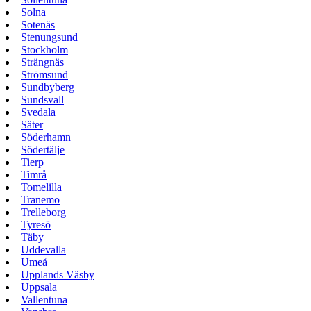
Solna
Sotenäs
Stenungsund
Stockholm
Strängnäs
Strömsund
Sundbyberg
Sundsvall
Svedala
Säter
Söderhamn
Södertälje
Tierp
Timrå
Tomelilla
Tranemo
Trelleborg
Tyresö
Täby
Uddevalla
Umeå
Upplands Väsby
Uppsala
Vallentuna