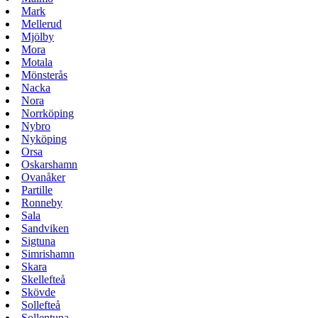
Mark
Mellerud
Mjölby
Mora
Motala
Mönsterås
Nacka
Nora
Norrköping
Nybro
Nyköping
Orsa
Oskarshamn
Ovanåker
Partille
Ronneby
Sala
Sandviken
Sigtuna
Simrishamn
Skara
Skellefteå
Skövde
Sollefteå
Sollentuna