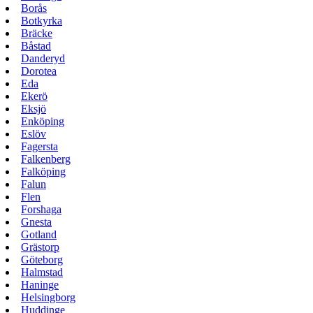
Borås
Botkyrka
Bräcke
Båstad
Danderyd
Dorotea
Eda
Ekerö
Eksjö
Enköping
Eslöv
Fagersta
Falkenberg
Falköping
Falun
Flen
Forshaga
Gnesta
Gotland
Grästorp
Göteborg
Halmstad
Haninge
Helsingborg
Huddinge