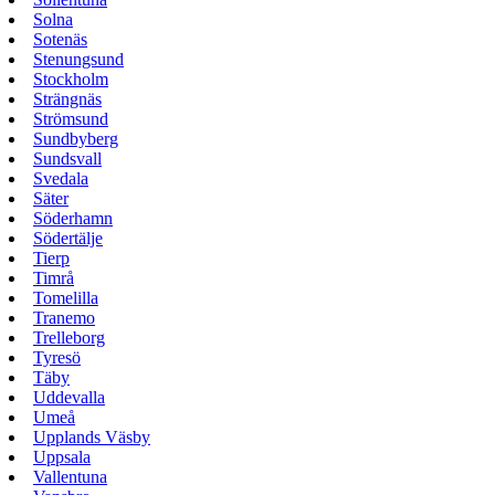
Solna
Sotenäs
Stenungsund
Stockholm
Strängnäs
Strömsund
Sundbyberg
Sundsvall
Svedala
Säter
Söderhamn
Södertälje
Tierp
Timrå
Tomelilla
Tranemo
Trelleborg
Tyresö
Täby
Uddevalla
Umeå
Upplands Väsby
Uppsala
Vallentuna