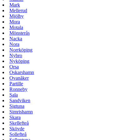
Mark
Mellerud
Mjölby
Mora
Motala
Mönsterås
Nacka
Nora
Norrköping
Nybro
Nyköping
Orsa
Oskarshamn
Ovanåker
Partille
Ronneby
Sala
Sandviken
Sigtuna
Simrishamn
Skara
Skellefteå
Skövde
Sollefteå
Sollentuna