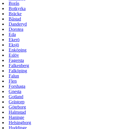
Borås
Botkyrka
Bräcke
Båstad
Danderyd
Dorotea
Eda
Ekerö
Eksjö
Enköping
Eslöv
Fagersta
Falkenberg
Falköping
Falun
Flen
Forshaga
Gnesta
Gotland
Grästorp
Göteborg
Halmstad
Haninge
Helsingborg
Huddinge