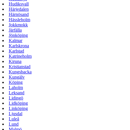
Hudiksvall
Härjedalen
Härnösand
Hässleholm
Jokkmokk
Järfälla
Jönköping
Kalmar
Karlskrona
Karlstad
Katrineholm
Kiruna
Kristianstad
Kungsbacka
Kungälv
Köping
Laholm
Leksand
Lidingö
Lidköping
Linköping
Ljusdal
Luleå
Lund
Malmö