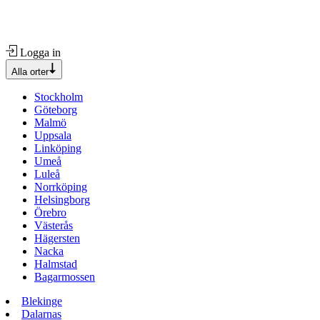
Logga in
Alla orter
Stockholm
Göteborg
Malmö
Uppsala
Linköping
Umeå
Luleå
Norrköping
Helsingborg
Örebro
Västerås
Hägersten
Nacka
Halmstad
Bagarmossen
Blekinge
Dalarnas