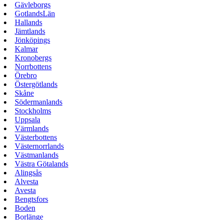
Gävleborgs
GotlandsLän
Hallands
Jämtlands
Jönköpings
Kalmar
Kronobergs
Norrbottens
Örebro
Östergötlands
Skåne
Södermanlands
Stockholms
Uppsala
Värmlands
Västerbottens
Västernorrlands
Västmanlands
Västra Götalands
Alingsås
Alvesta
Avesta
Bengtsfors
Boden
Borlänge