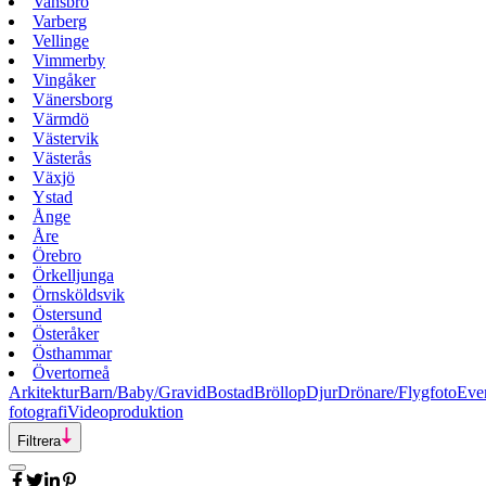
Vansbro
Varberg
Vellinge
Vimmerby
Vingåker
Vänersborg
Värmdö
Västervik
Västerås
Växjö
Ystad
Ånge
Åre
Örebro
Örkelljunga
Örnsköldsvik
Östersund
Österåker
Östhammar
Övertorneå
Arkitektur
Barn/Baby/Gravid
Bostad
Bröllop
Djur
Drönare/Flygfoto
Eve
fotografi
Videoproduktion
Filtrera