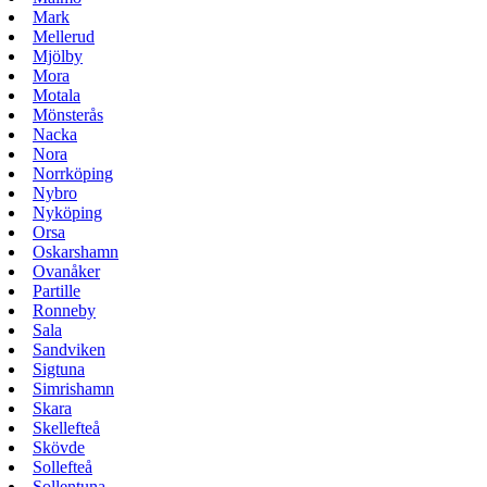
Mark
Mellerud
Mjölby
Mora
Motala
Mönsterås
Nacka
Nora
Norrköping
Nybro
Nyköping
Orsa
Oskarshamn
Ovanåker
Partille
Ronneby
Sala
Sandviken
Sigtuna
Simrishamn
Skara
Skellefteå
Skövde
Sollefteå
Sollentuna