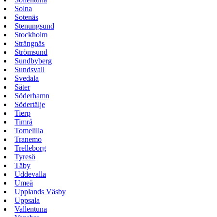
Solna
Sotenäs
Stenungsund
Stockholm
Strängnäs
Strömsund
Sundbyberg
Sundsvall
Svedala
Säter
Söderhamn
Södertälje
Tierp
Timrå
Tomelilla
Tranemo
Trelleborg
Tyresö
Täby
Uddevalla
Umeå
Upplands Väsby
Uppsala
Vallentuna