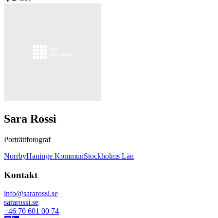
Sara Rossi
Porträttfotograf
Norrby
Haninge Kommun
Stockholms Län
Kontakt
info@sararossi.se
sararossi.se
+46 70 601 00 74