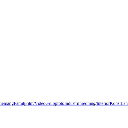
nemang
Familj
Film/Video
Gruppfoto
Industri
Inredning/Interiör
Konst
Lan