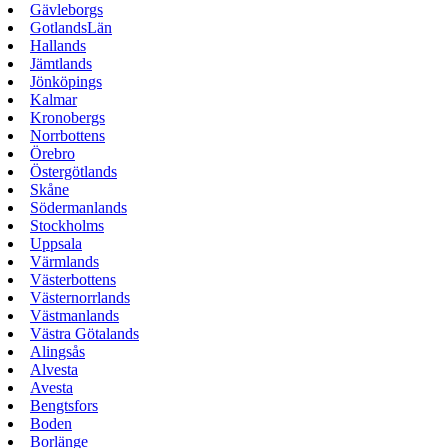
Gävleborgs
GotlandsLän
Hallands
Jämtlands
Jönköpings
Kalmar
Kronobergs
Norrbottens
Örebro
Östergötlands
Skåne
Södermanlands
Stockholms
Uppsala
Värmlands
Västerbottens
Västernorrlands
Västmanlands
Västra Götalands
Alingsås
Alvesta
Avesta
Bengtsfors
Boden
Borlänge