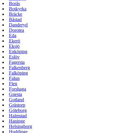
Borås
Botkyrka
Bräcke
Båstad
Danderyd
Dorotea
Eda
Ekerö
Eksjö
Enköping
Eslöv
Fagersta
Falkenberg
Falköping
Falun
Flen
Forshaga
Gnesta
Gotland
Grästorp
Göteborg
Halmstad
Haninge
Helsingborg
Huddinge