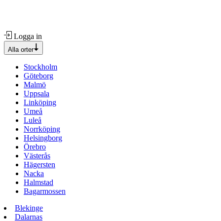
Logga in
Alla orter
Stockholm
Göteborg
Malmö
Uppsala
Linköping
Umeå
Luleå
Norrköping
Helsingborg
Örebro
Västerås
Hägersten
Nacka
Halmstad
Bagarmossen
Blekinge
Dalarnas