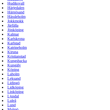
Hudiksvall
Härjedalen
Härnösand
Hässleholm
Jokkmokk
Järfälla
Jönköping
Kalmar
Karlskrona
Karlstad
Katrineholm
Kiruna
Kristianstad
Kungsbacka
Kungälv
Köping
Laholm
Leksand
Lidingö
Lidköping
Linköping
Ljusdal
Luleå
Lund
Malmö