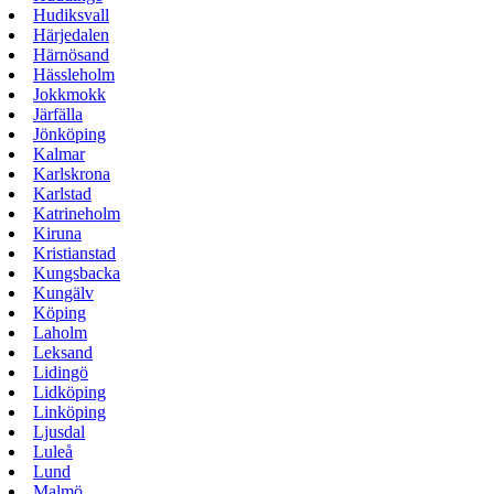
Hudiksvall
Härjedalen
Härnösand
Hässleholm
Jokkmokk
Järfälla
Jönköping
Kalmar
Karlskrona
Karlstad
Katrineholm
Kiruna
Kristianstad
Kungsbacka
Kungälv
Köping
Laholm
Leksand
Lidingö
Lidköping
Linköping
Ljusdal
Luleå
Lund
Malmö