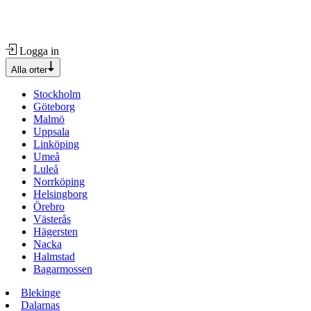
Logga in
Alla orter
Stockholm
Göteborg
Malmö
Uppsala
Linköping
Umeå
Luleå
Norrköping
Helsingborg
Örebro
Västerås
Hägersten
Nacka
Halmstad
Bagarmossen
Blekinge
Dalarnas