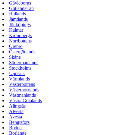
Gävleborgs
GotlandsLän
Hallands
Jämtlands
Jönköpings
Kalmar
Kronobergs
Norrbottens
Örebro
Östergötlands
Skåne
Södermanlands
Stockholms
Uppsala
Värmlands
Västerbottens
Västernorrlands
Västmanlands
Västra Götalands
Alingsås
Alvesta
Avesta
Bengtsfors
Boden
Borlänge