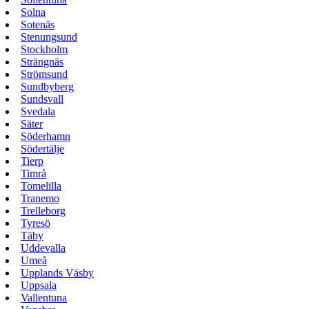
Solna
Sotenäs
Stenungsund
Stockholm
Strängnäs
Strömsund
Sundbyberg
Sundsvall
Svedala
Säter
Söderhamn
Södertälje
Tierp
Timrå
Tomelilla
Tranemo
Trelleborg
Tyresö
Täby
Uddevalla
Umeå
Upplands Väsby
Uppsala
Vallentuna