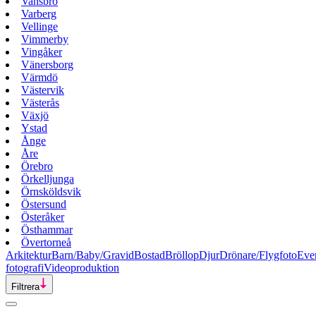
Vansbro
Varberg
Vellinge
Vimmerby
Vingåker
Vänersborg
Värmdö
Västervik
Västerås
Växjö
Ystad
Ånge
Åre
Örebro
Örkelljunga
Örnsköldsvik
Östersund
Österåker
Östhammar
Övertorneå
Arkitektur
Barn/Baby/Gravid
Bostad
Bröllop
Djur
Drönare/Flygfoto
Eve
fotografi
Videoproduktion
Filtrera