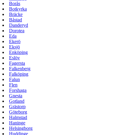
Borås
Botkyrka
Bräcke
Båstad
Danderyd
Dorotea
Eda
Ekerö
Eksjö
Enköping
Eslöv
Fagersta
Falkenberg
Falköping
Falun
Flen
Forshaga
Gnesta
Gotland
Grästorp
Göteborg
Halmstad
Haninge
Helsingborg
Huddinge