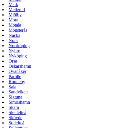
Mark
Mellerud
Mjölby
Mora
Motala
Mönsterås
Nacka
Nora
Norrköping
Nybro
Nyköping
Orsa
Oskarshamn
Ovanåker
Partille
Ronneby
Sala
Sandviken
Sigtuna
Simrishamn
Skara
Skellefteå
Skövde
Sollefteå
Sollentuna