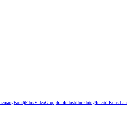
nemang
Familj
Film/Video
Gruppfoto
Industri
Inredning/Interiör
Konst
Lan