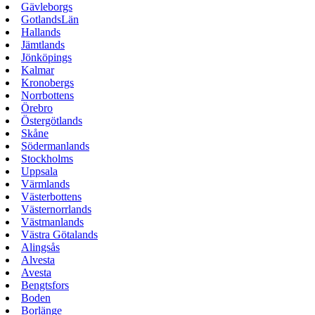
Gävleborgs
GotlandsLän
Hallands
Jämtlands
Jönköpings
Kalmar
Kronobergs
Norrbottens
Örebro
Östergötlands
Skåne
Södermanlands
Stockholms
Uppsala
Värmlands
Västerbottens
Västernorrlands
Västmanlands
Västra Götalands
Alingsås
Alvesta
Avesta
Bengtsfors
Boden
Borlänge