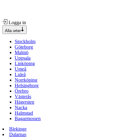
Logga in
Alla orter
Stockholm
Göteborg
Malmö
Uppsala
Linköping
Umeå
Luleå
Norrköping
Helsingborg
Örebro
Västerås
Hägersten
Nacka
Halmstad
Bagarmossen
Blekinge
Dalarnas