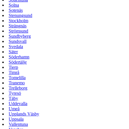
Solna
Sotenäs
Stenungsund
Stockholm
Strängnäs
Strömsund
Sundbyberg
Sundsvall
Svedala
Säter
Söderhamn
Södertälje
Tierp
Timrå
Tomelilla
Tranemo
Trelleborg
Tyresö
Täby
Uddevalla
Umeå
Upplands Väsby
Uppsala
Vallentuna