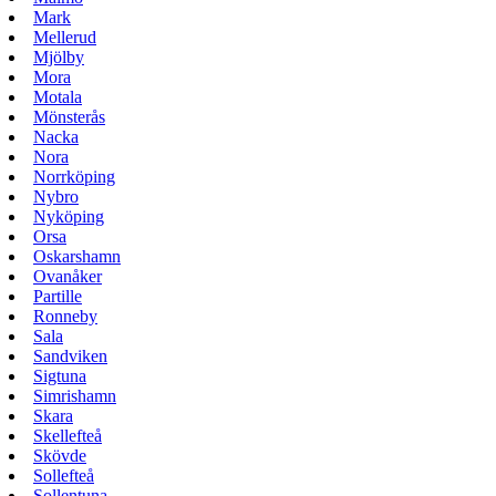
Mark
Mellerud
Mjölby
Mora
Motala
Mönsterås
Nacka
Nora
Norrköping
Nybro
Nyköping
Orsa
Oskarshamn
Ovanåker
Partille
Ronneby
Sala
Sandviken
Sigtuna
Simrishamn
Skara
Skellefteå
Skövde
Sollefteå
Sollentuna