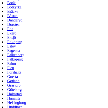
Borås
Botkyrka
Bräcke
Båstad
Danderyd
Dorotea
Eda
Ekerö
Eksjö
Enköping
Eslöv
Fagersta
Falkenberg
Falköping
Falun
Flen
Forshaga
Gnesta
Gotland
Grästorp
Göteborg
Halmstad
Haninge
Helsingborg
Huddinge