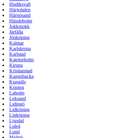
Hudiksvall
Härjedalen
Härnösand
Hässleholm
Jokkmokk
Järfälla
Jönköping
Kalmar
Karlskrona
Karlstad
Katrineholm
Kiruna
Kristianstad
Kungsbacka
Kungälv
Köping
Laholm
Leksand
Lidingö
Lidköping
Linköping
Ljusdal
Luleå
Lund
Malmö