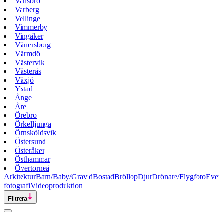
Vansbro
Varberg
Vellinge
Vimmerby
Vingåker
Vänersborg
Värmdö
Västervik
Västerås
Växjö
Ystad
Ånge
Åre
Örebro
Örkelljunga
Örnsköldsvik
Östersund
Österåker
Östhammar
Övertorneå
Arkitektur
Barn/Baby/Gravid
Bostad
Bröllop
Djur
Drönare/Flygfoto
Eve
fotografi
Videoproduktion
Filtrera