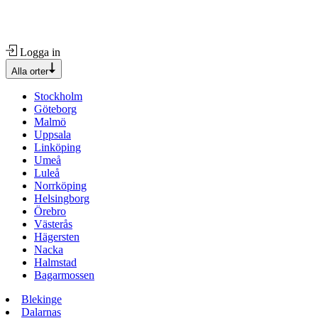
Logga in
Alla orter
Stockholm
Göteborg
Malmö
Uppsala
Linköping
Umeå
Luleå
Norrköping
Helsingborg
Örebro
Västerås
Hägersten
Nacka
Halmstad
Bagarmossen
Blekinge
Dalarnas