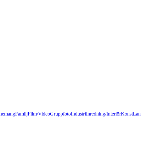
nemang
Familj
Film/Video
Gruppfoto
Industri
Inredning/Interiör
Konst
Lan