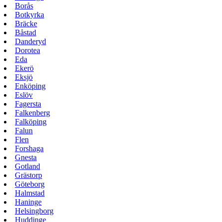
Borås
Botkyrka
Bräcke
Båstad
Danderyd
Dorotea
Eda
Ekerö
Eksjö
Enköping
Eslöv
Fagersta
Falkenberg
Falköping
Falun
Flen
Forshaga
Gnesta
Gotland
Grästorp
Göteborg
Halmstad
Haninge
Helsingborg
Huddinge