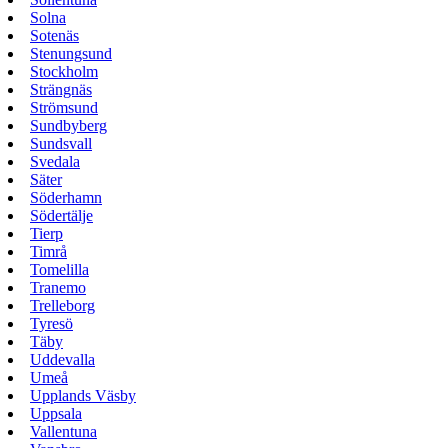
Solna
Sotenäs
Stenungsund
Stockholm
Strängnäs
Strömsund
Sundbyberg
Sundsvall
Svedala
Säter
Söderhamn
Södertälje
Tierp
Timrå
Tomelilla
Tranemo
Trelleborg
Tyresö
Täby
Uddevalla
Umeå
Upplands Väsby
Uppsala
Vallentuna