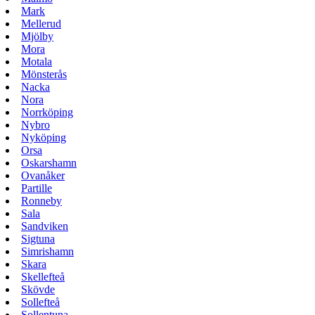
Mark
Mellerud
Mjölby
Mora
Motala
Mönsterås
Nacka
Nora
Norrköping
Nybro
Nyköping
Orsa
Oskarshamn
Ovanåker
Partille
Ronneby
Sala
Sandviken
Sigtuna
Simrishamn
Skara
Skellefteå
Skövde
Sollefteå
Sollentuna