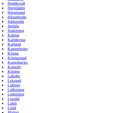
Hudiksvall
Härjedalen
Härnösand
Hässleholm
Jokkmokk
Järfälla
Jönköping
Kalmar
Karlskrona
Karlstad
Katrineholm
Kiruna
Kristianstad
Kungsbacka
Kungälv
Köping
Laholm
Leksand
Lidingö
Lidköping
Linköping
Ljusdal
Luleå
Lund
Malmö