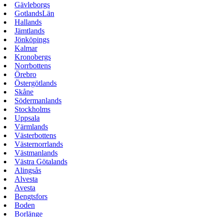
Gävleborgs
GotlandsLän
Hallands
Jämtlands
Jönköpings
Kalmar
Kronobergs
Norrbottens
Örebro
Östergötlands
Skåne
Södermanlands
Stockholms
Uppsala
Värmlands
Västerbottens
Västernorrlands
Västmanlands
Västra Götalands
Alingsås
Alvesta
Avesta
Bengtsfors
Boden
Borlänge