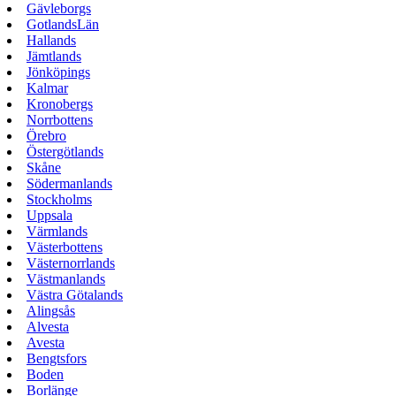
Gävleborgs
GotlandsLän
Hallands
Jämtlands
Jönköpings
Kalmar
Kronobergs
Norrbottens
Örebro
Östergötlands
Skåne
Södermanlands
Stockholms
Uppsala
Värmlands
Västerbottens
Västernorrlands
Västmanlands
Västra Götalands
Alingsås
Alvesta
Avesta
Bengtsfors
Boden
Borlänge