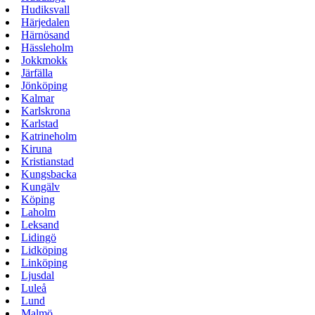
Hudiksvall
Härjedalen
Härnösand
Hässleholm
Jokkmokk
Järfälla
Jönköping
Kalmar
Karlskrona
Karlstad
Katrineholm
Kiruna
Kristianstad
Kungsbacka
Kungälv
Köping
Laholm
Leksand
Lidingö
Lidköping
Linköping
Ljusdal
Luleå
Lund
Malmö