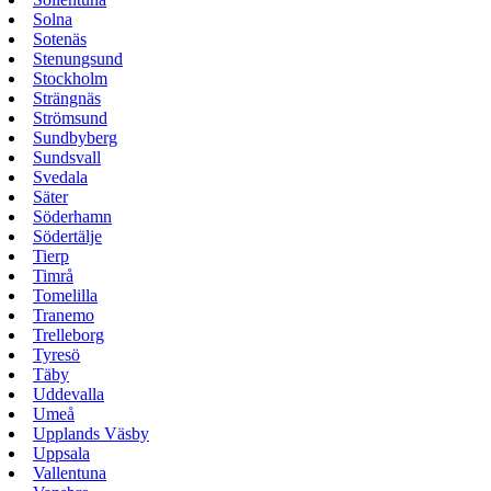
Solna
Sotenäs
Stenungsund
Stockholm
Strängnäs
Strömsund
Sundbyberg
Sundsvall
Svedala
Säter
Söderhamn
Södertälje
Tierp
Timrå
Tomelilla
Tranemo
Trelleborg
Tyresö
Täby
Uddevalla
Umeå
Upplands Väsby
Uppsala
Vallentuna