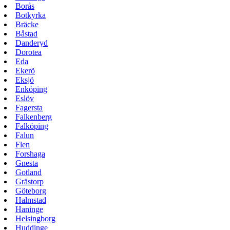
Borås
Botkyrka
Bräcke
Båstad
Danderyd
Dorotea
Eda
Ekerö
Eksjö
Enköping
Eslöv
Fagersta
Falkenberg
Falköping
Falun
Flen
Forshaga
Gnesta
Gotland
Grästorp
Göteborg
Halmstad
Haninge
Helsingborg
Huddinge