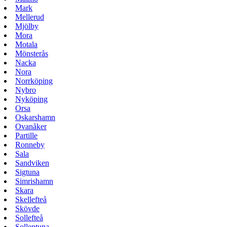
Mark
Mellerud
Mjölby
Mora
Motala
Mönsterås
Nacka
Nora
Norrköping
Nybro
Nyköping
Orsa
Oskarshamn
Ovanåker
Partille
Ronneby
Sala
Sandviken
Sigtuna
Simrishamn
Skara
Skellefteå
Skövde
Sollefteå
Sollentuna