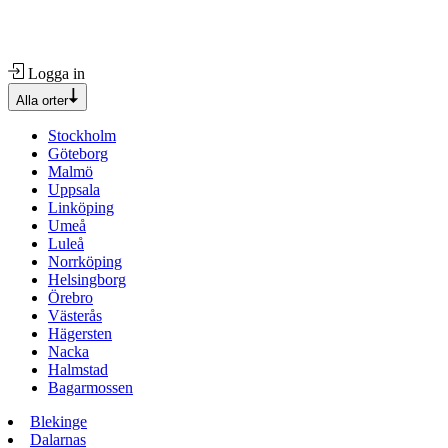
Logga in
Alla orter
Stockholm
Göteborg
Malmö
Uppsala
Linköping
Umeå
Luleå
Norrköping
Helsingborg
Örebro
Västerås
Hägersten
Nacka
Halmstad
Bagarmossen
Blekinge
Dalarnas