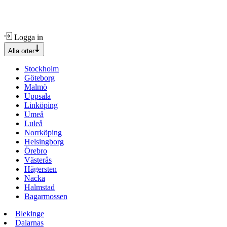
Logga in
Alla orter
Stockholm
Göteborg
Malmö
Uppsala
Linköping
Umeå
Luleå
Norrköping
Helsingborg
Örebro
Västerås
Hägersten
Nacka
Halmstad
Bagarmossen
Blekinge
Dalarnas