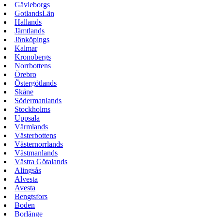
Gävleborgs
GotlandsLän
Hallands
Jämtlands
Jönköpings
Kalmar
Kronobergs
Norrbottens
Örebro
Östergötlands
Skåne
Södermanlands
Stockholms
Uppsala
Värmlands
Västerbottens
Västernorrlands
Västmanlands
Västra Götalands
Alingsås
Alvesta
Avesta
Bengtsfors
Boden
Borlänge