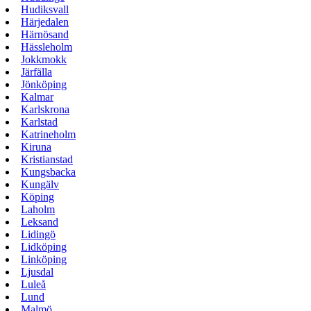
Hudiksvall
Härjedalen
Härnösand
Hässleholm
Jokkmokk
Järfälla
Jönköping
Kalmar
Karlskrona
Karlstad
Katrineholm
Kiruna
Kristianstad
Kungsbacka
Kungälv
Köping
Laholm
Leksand
Lidingö
Lidköping
Linköping
Ljusdal
Luleå
Lund
Malmö