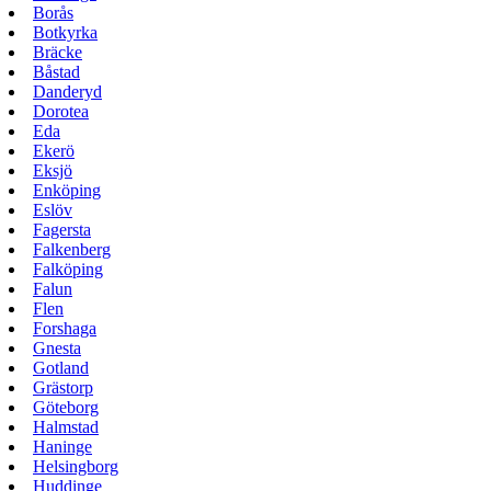
Borås
Botkyrka
Bräcke
Båstad
Danderyd
Dorotea
Eda
Ekerö
Eksjö
Enköping
Eslöv
Fagersta
Falkenberg
Falköping
Falun
Flen
Forshaga
Gnesta
Gotland
Grästorp
Göteborg
Halmstad
Haninge
Helsingborg
Huddinge