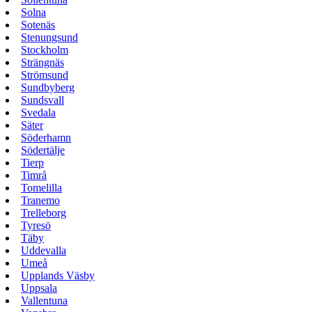
Solna
Sotenäs
Stenungsund
Stockholm
Strängnäs
Strömsund
Sundbyberg
Sundsvall
Svedala
Säter
Söderhamn
Södertälje
Tierp
Timrå
Tomelilla
Tranemo
Trelleborg
Tyresö
Täby
Uddevalla
Umeå
Upplands Väsby
Uppsala
Vallentuna