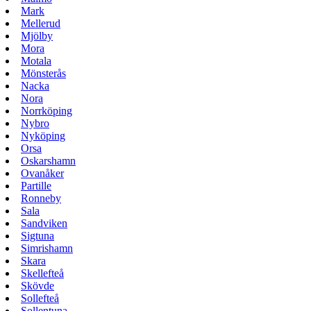
Mark
Mellerud
Mjölby
Mora
Motala
Mönsterås
Nacka
Nora
Norrköping
Nybro
Nyköping
Orsa
Oskarshamn
Ovanåker
Partille
Ronneby
Sala
Sandviken
Sigtuna
Simrishamn
Skara
Skellefteå
Skövde
Sollefteå
Sollentuna