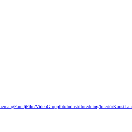
nemang
Familj
Film/Video
Gruppfoto
Industri
Inredning/Interiör
Konst
Lan