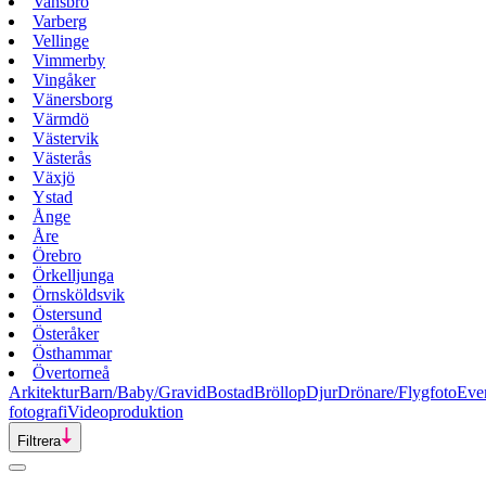
Vansbro
Varberg
Vellinge
Vimmerby
Vingåker
Vänersborg
Värmdö
Västervik
Västerås
Växjö
Ystad
Ånge
Åre
Örebro
Örkelljunga
Örnsköldsvik
Östersund
Österåker
Östhammar
Övertorneå
Arkitektur
Barn/Baby/Gravid
Bostad
Bröllop
Djur
Drönare/Flygfoto
Eve
fotografi
Videoproduktion
Filtrera