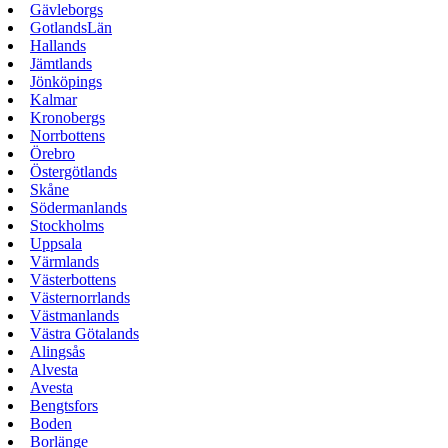
Gävleborgs
GotlandsLän
Hallands
Jämtlands
Jönköpings
Kalmar
Kronobergs
Norrbottens
Örebro
Östergötlands
Skåne
Södermanlands
Stockholms
Uppsala
Värmlands
Västerbottens
Västernorrlands
Västmanlands
Västra Götalands
Alingsås
Alvesta
Avesta
Bengtsfors
Boden
Borlänge