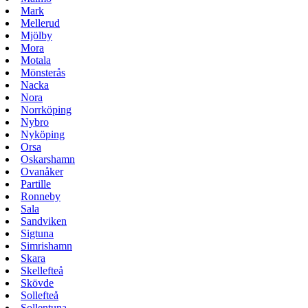
Mark
Mellerud
Mjölby
Mora
Motala
Mönsterås
Nacka
Nora
Norrköping
Nybro
Nyköping
Orsa
Oskarshamn
Ovanåker
Partille
Ronneby
Sala
Sandviken
Sigtuna
Simrishamn
Skara
Skellefteå
Skövde
Sollefteå
Sollentuna