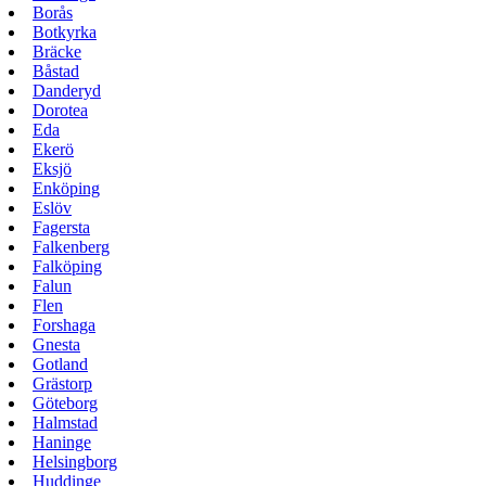
Borås
Botkyrka
Bräcke
Båstad
Danderyd
Dorotea
Eda
Ekerö
Eksjö
Enköping
Eslöv
Fagersta
Falkenberg
Falköping
Falun
Flen
Forshaga
Gnesta
Gotland
Grästorp
Göteborg
Halmstad
Haninge
Helsingborg
Huddinge