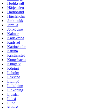
Hudiksvall
Härjedalen
Härnösand
Hässleholm
Jokkmokk
Järfälla
Jönköping
Kalmar
Karlskrona
Karlstad
Katrineholm
Kiruna
Kristianstad
Kungsbacka
Kungälv
Köping
Laholm
Leksand
Lidingö
Lidköping
Linköping
Ljusdal
Luleå
Lund
Malmö