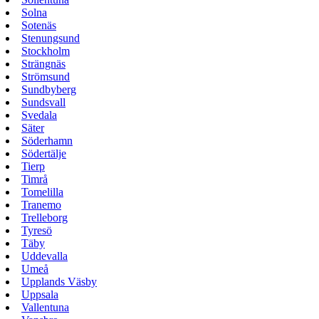
Solna
Sotenäs
Stenungsund
Stockholm
Strängnäs
Strömsund
Sundbyberg
Sundsvall
Svedala
Säter
Söderhamn
Södertälje
Tierp
Timrå
Tomelilla
Tranemo
Trelleborg
Tyresö
Täby
Uddevalla
Umeå
Upplands Väsby
Uppsala
Vallentuna