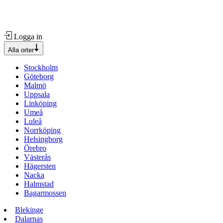
Logga in
Alla orter
Stockholm
Göteborg
Malmö
Uppsala
Linköping
Umeå
Luleå
Norrköping
Helsingborg
Örebro
Västerås
Hägersten
Nacka
Halmstad
Bagarmossen
Blekinge
Dalarnas