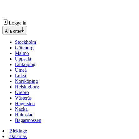
Logga in
Alla orter
Stockholm
Göteborg
Malmö
Uppsala
Linköping
Umeå
Luleå
Norrköping
Helsingborg
Örebro
Västerås
Hägersten
Nacka
Halmstad
Bagarmossen
Blekinge
Dalarnas