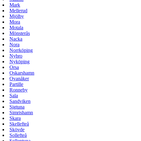
Mark
Mellerud
Mjölby
Mora
Motala
Mönsterås
Nacka
Nora
Norrköping
Nybro
Nyköping
Orsa
Oskarshamn
Ovanåker
Partille
Ronneby
Sala
Sandviken
Sigtuna
Simrishamn
Skara
Skellefteå
Skövde
Sollefteå
Sollentuna