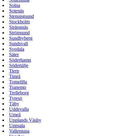
Solna
Sotenäs
Stenungsund
Stockholm
Strängnäs
Strömsund
Sundbyberg
Sundsvall
Svedala
Säter
Söderhamn
Södertälje
Tierp
Timrå
Tomelilla
Tranemo
Trelleborg
Tyresö
Täby
Uddevalla
Umeå
Upplands Väsby
Uppsala
Vallentuna