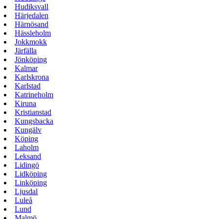
Hudiksvall
Härjedalen
Härnösand
Hässleholm
Jokkmokk
Järfälla
Jönköping
Kalmar
Karlskrona
Karlstad
Katrineholm
Kiruna
Kristianstad
Kungsbacka
Kungälv
Köping
Laholm
Leksand
Lidingö
Lidköping
Linköping
Ljusdal
Luleå
Lund
Malmö