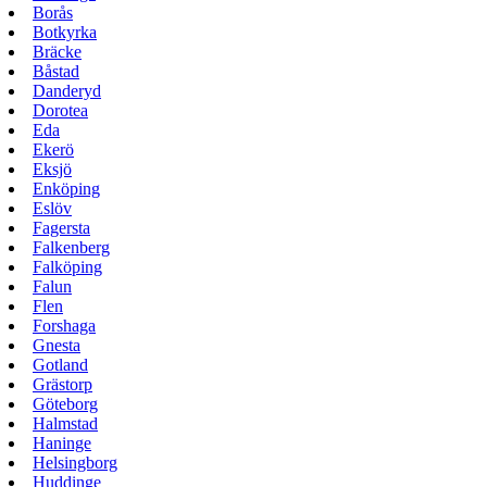
Borås
Botkyrka
Bräcke
Båstad
Danderyd
Dorotea
Eda
Ekerö
Eksjö
Enköping
Eslöv
Fagersta
Falkenberg
Falköping
Falun
Flen
Forshaga
Gnesta
Gotland
Grästorp
Göteborg
Halmstad
Haninge
Helsingborg
Huddinge