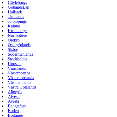
Gävleborgs
GotlandsLän
Hallands
Jämtlands
Jönköpings
Kalmar
Kronobergs
Norrbottens
Örebro
Östergötlands
Skåne
Södermanlands
Stockholms
Uppsala
Värmlands
Västerbottens
Västernorrlands
Västmanlands
Västra Götalands
Alingsås
Alvesta
Avesta
Bengtsfors
Boden
Borlänge