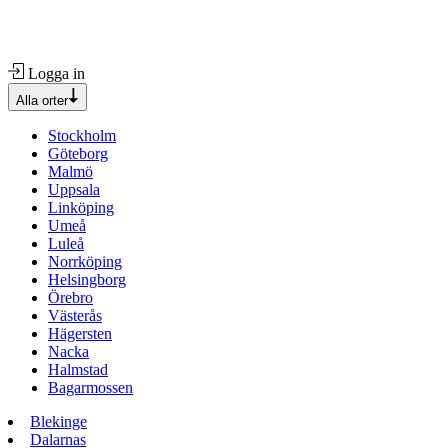
Logga in
Alla orter
Stockholm
Göteborg
Malmö
Uppsala
Linköping
Umeå
Luleå
Norrköping
Helsingborg
Örebro
Västerås
Hägersten
Nacka
Halmstad
Bagarmossen
Blekinge
Dalarnas