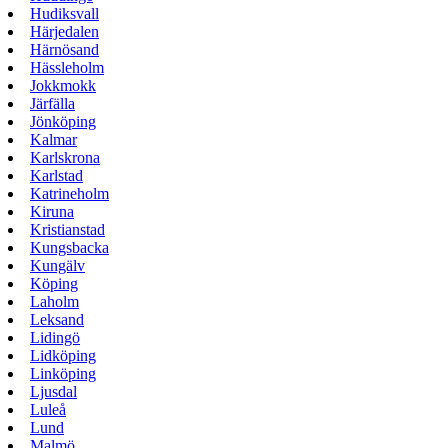
Hudiksvall
Härjedalen
Härnösand
Hässleholm
Jokkmokk
Järfälla
Jönköping
Kalmar
Karlskrona
Karlstad
Katrineholm
Kiruna
Kristianstad
Kungsbacka
Kungälv
Köping
Laholm
Leksand
Lidingö
Lidköping
Linköping
Ljusdal
Luleå
Lund
Malmö