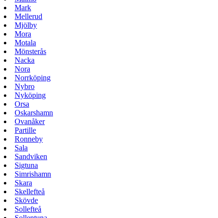
Mark
Mellerud
Mjölby
Mora
Motala
Mönsterås
Nacka
Nora
Norrköping
Nybro
Nyköping
Orsa
Oskarshamn
Ovanåker
Partille
Ronneby
Sala
Sandviken
Sigtuna
Simrishamn
Skara
Skellefteå
Skövde
Sollefteå
Sollentuna