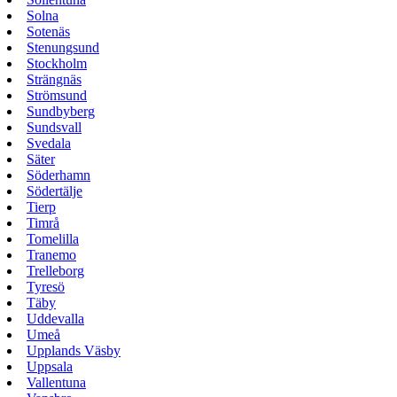
Solna
Sotenäs
Stenungsund
Stockholm
Strängnäs
Strömsund
Sundbyberg
Sundsvall
Svedala
Säter
Söderhamn
Södertälje
Tierp
Timrå
Tomelilla
Tranemo
Trelleborg
Tyresö
Täby
Uddevalla
Umeå
Upplands Väsby
Uppsala
Vallentuna