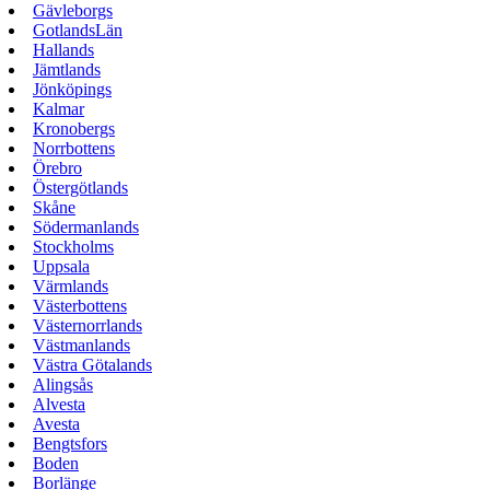
Gävleborgs
GotlandsLän
Hallands
Jämtlands
Jönköpings
Kalmar
Kronobergs
Norrbottens
Örebro
Östergötlands
Skåne
Södermanlands
Stockholms
Uppsala
Värmlands
Västerbottens
Västernorrlands
Västmanlands
Västra Götalands
Alingsås
Alvesta
Avesta
Bengtsfors
Boden
Borlänge