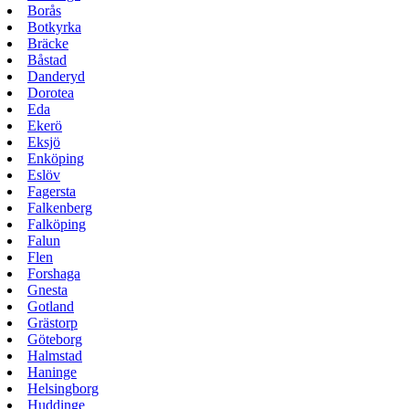
Borås
Botkyrka
Bräcke
Båstad
Danderyd
Dorotea
Eda
Ekerö
Eksjö
Enköping
Eslöv
Fagersta
Falkenberg
Falköping
Falun
Flen
Forshaga
Gnesta
Gotland
Grästorp
Göteborg
Halmstad
Haninge
Helsingborg
Huddinge