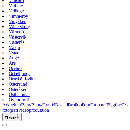
Vansbro
Varberg
Vellinge
Vimmerby
Vingåker
Vänersborg
Värmdö
Västervik
Västerås
Växjö
Ystad
Ånge
Åre
Örebro
Örkelljunga
Örnsköldsvik
Östersund
Österåker
Östhammar
Övertorneå
Arkitektur
Barn/Baby/Gravid
Bostad
Bröllop
Djur
Drönare/Flygfoto
Eve
fotografi
Videoproduktion
Filtrera