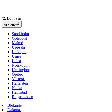
Logga in
Alla orter
Stockholm
Göteborg
Malmö
Uppsala
Linköping
Umeå
Luleå
Norrköping
Helsingborg
Örebro
Västerås
Hägersten
Nacka
Halmstad
Bagarmossen
Blekinge
Dalarnas