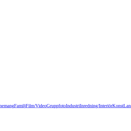
nemang
Familj
Film/Video
Gruppfoto
Industri
Inredning/Interiör
Konst
Lan