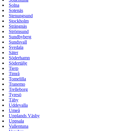
Solna
Sotenäs
Stenungsund
Stockholm
Strängnäs
Strömsund
Sundbyberg
Sundsvall
Svedala
Säter
Söderhamn
Södertälje
Tierp
Timrå
Tomelilla
Tranemo
Trelleborg
Tyresö
Täby
Uddevalla
Umeå
Upplands Väsby
Uppsala
Vallentuna