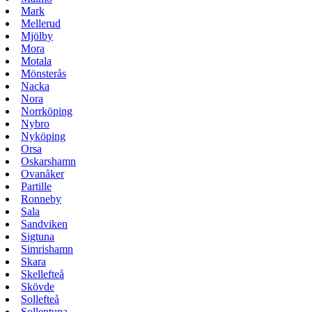
Mark
Mellerud
Mjölby
Mora
Motala
Mönsterås
Nacka
Nora
Norrköping
Nybro
Nyköping
Orsa
Oskarshamn
Ovanåker
Partille
Ronneby
Sala
Sandviken
Sigtuna
Simrishamn
Skara
Skellefteå
Skövde
Sollefteå
Sollentuna