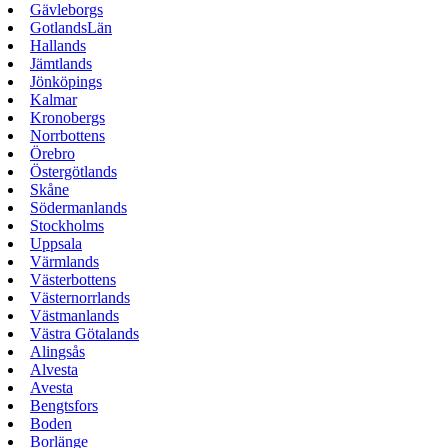
Gävleborgs
GotlandsLän
Hallands
Jämtlands
Jönköpings
Kalmar
Kronobergs
Norrbottens
Örebro
Östergötlands
Skåne
Södermanlands
Stockholms
Uppsala
Värmlands
Västerbottens
Västernorrlands
Västmanlands
Västra Götalands
Alingsås
Alvesta
Avesta
Bengtsfors
Boden
Borlänge