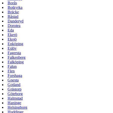
Borås
Botkyrka
Bräcke
Båstad
Danderyd
Dorotea
Eda
Ekerö
Eksjö
Enköping
Eslöv
Fagersta
Falkenberg
Falköping
Falun
Flen
Forshaga
Gnesta
Gotland
Grästorp
Göteborg
Halmstad
Haninge
Helsingborg
Huddinge