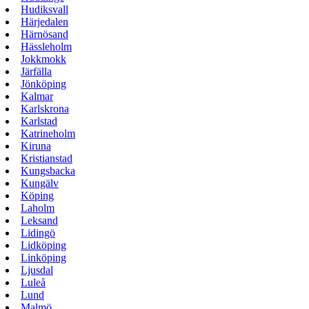
Hudiksvall
Härjedalen
Härnösand
Hässleholm
Jokkmokk
Järfälla
Jönköping
Kalmar
Karlskrona
Karlstad
Katrineholm
Kiruna
Kristianstad
Kungsbacka
Kungälv
Köping
Laholm
Leksand
Lidingö
Lidköping
Linköping
Ljusdal
Luleå
Lund
Malmö