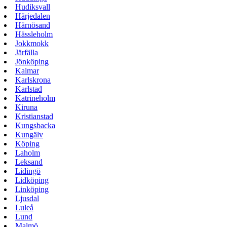
Hudiksvall
Härjedalen
Härnösand
Hässleholm
Jokkmokk
Järfälla
Jönköping
Kalmar
Karlskrona
Karlstad
Katrineholm
Kiruna
Kristianstad
Kungsbacka
Kungälv
Köping
Laholm
Leksand
Lidingö
Lidköping
Linköping
Ljusdal
Luleå
Lund
Malmö