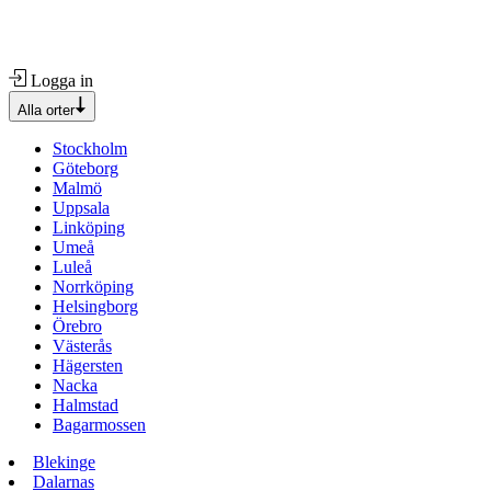
Logga in
Alla orter
Stockholm
Göteborg
Malmö
Uppsala
Linköping
Umeå
Luleå
Norrköping
Helsingborg
Örebro
Västerås
Hägersten
Nacka
Halmstad
Bagarmossen
Blekinge
Dalarnas