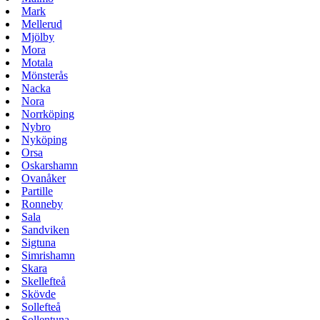
Mark
Mellerud
Mjölby
Mora
Motala
Mönsterås
Nacka
Nora
Norrköping
Nybro
Nyköping
Orsa
Oskarshamn
Ovanåker
Partille
Ronneby
Sala
Sandviken
Sigtuna
Simrishamn
Skara
Skellefteå
Skövde
Sollefteå
Sollentuna