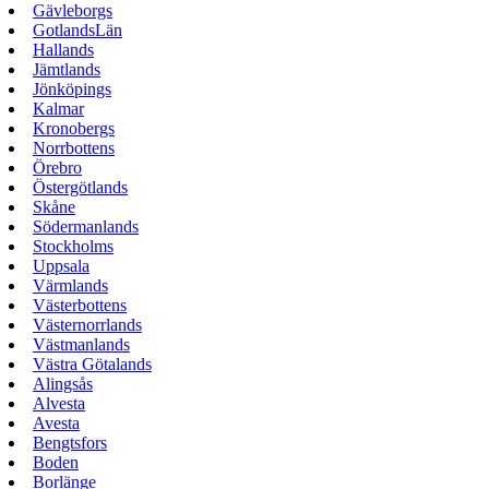
Gävleborgs
GotlandsLän
Hallands
Jämtlands
Jönköpings
Kalmar
Kronobergs
Norrbottens
Örebro
Östergötlands
Skåne
Södermanlands
Stockholms
Uppsala
Värmlands
Västerbottens
Västernorrlands
Västmanlands
Västra Götalands
Alingsås
Alvesta
Avesta
Bengtsfors
Boden
Borlänge