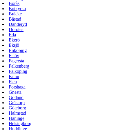
Borås
Botkyrka
Bräcke
Båstad
Danderyd
Dorotea
Eda
Ekerö
Eksjö
Enköping
Eslöv
Fagersta
Falkenberg
Falköping
Falun
Flen
Forshaga
Gnesta
Gotland
Grästorp
Göteborg
Halmstad
Haninge
Helsingborg
Huddinge