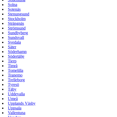
Solna
Sotenäs
Stenungsund
Stockholm
Strängnäs
Strömsund
Sundbyberg
Sundsvall
Svedala
Säter
Söderhamn
Södertälje
Tierp
Timrå
Tomelilla
Tranemo
Trelleborg
Tyresö
Täby
Uddevalla
Umeå
Upplands Väsby
Uppsala
Vallentuna