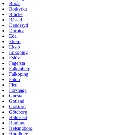
Borås
Botkyrka
Bräcke
Båstad
Danderyd
Dorotea
Eda
Ekerö
Eksjö
Enköping
Eslöv
Fagersta
Falkenberg
Falköping
Falun
Flen
Forshaga
Gnesta
Gotland
Grästorp
Göteborg
Halmstad
Haninge
Helsingborg
Huddinge