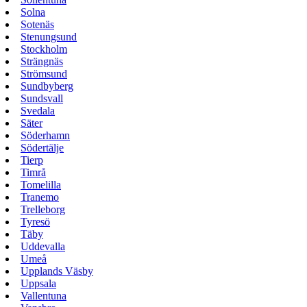
Solna
Sotenäs
Stenungsund
Stockholm
Strängnäs
Strömsund
Sundbyberg
Sundsvall
Svedala
Säter
Söderhamn
Södertälje
Tierp
Timrå
Tomelilla
Tranemo
Trelleborg
Tyresö
Täby
Uddevalla
Umeå
Upplands Väsby
Uppsala
Vallentuna