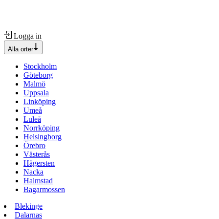
Logga in
Alla orter
Stockholm
Göteborg
Malmö
Uppsala
Linköping
Umeå
Luleå
Norrköping
Helsingborg
Örebro
Västerås
Hägersten
Nacka
Halmstad
Bagarmossen
Blekinge
Dalarnas