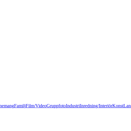
nemang
Familj
Film/Video
Gruppfoto
Industri
Inredning/Interiör
Konst
Lan