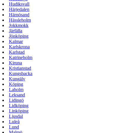
Hudiksvall
Härjedalen
Härnösand
Hässleholm
Jokkmokk
Järfälla
Jönköping
Kalmar
Karlskrona
Karlstad
Katrineholm
Kiruna
Kristianstad
Kungsbacka
Kungälv
Köping
Laholm
Leksand
Lidingö
Lidköping
Linköping
Ljusdal
Luleå
Lund
Malmö