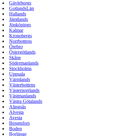
Gävleborgs
GotlandsLän
Hallands
Jämtlands
Jönköpings
Kalmar
Kronobergs
Norrbottens
Örebro
Östergötlands
Skåne
Södermanlands
Stockholms
Uppsala
Värmlands
Västerbottens
Västernorrlands
Västmanlands
Västra Götalands
Alingsås
Alvesta
Avesta
Bengtsfors
Boden
Borlänge