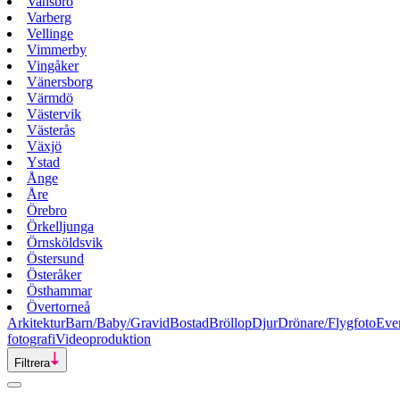
Vansbro
Varberg
Vellinge
Vimmerby
Vingåker
Vänersborg
Värmdö
Västervik
Västerås
Växjö
Ystad
Ånge
Åre
Örebro
Örkelljunga
Örnsköldsvik
Östersund
Österåker
Östhammar
Övertorneå
Arkitektur
Barn/Baby/Gravid
Bostad
Bröllop
Djur
Drönare/Flygfoto
Eve
fotografi
Videoproduktion
Filtrera