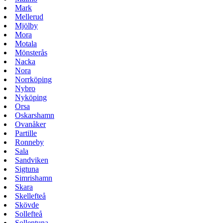
Mark
Mellerud
Mjölby
Mora
Motala
Mönsterås
Nacka
Nora
Norrköping
Nybro
Nyköping
Orsa
Oskarshamn
Ovanåker
Partille
Ronneby
Sala
Sandviken
Sigtuna
Simrishamn
Skara
Skellefteå
Skövde
Sollefteå
Sollentuna