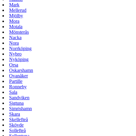
Mark
Mellerud
Mjölby
Mora
Motala
Mönsterås
Nacka
Nora
Norrköping
Nybro
Nyköping
Orsa
Oskarshamn
Ovanåker
Partille
Ronneby
Sala
Sandviken
Sigtuna
Simrishamn
Skara
Skellefteå
Skövde
Sollefteå
Sollentuna