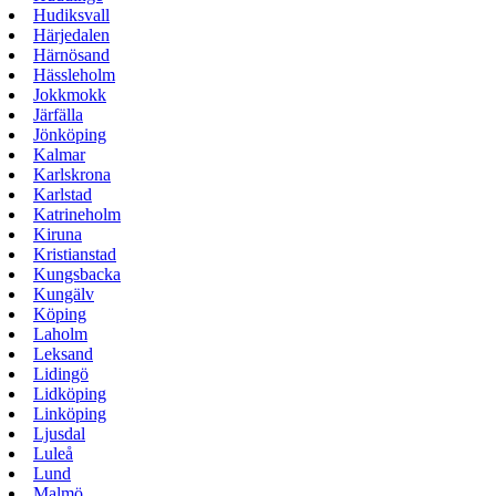
Hudiksvall
Härjedalen
Härnösand
Hässleholm
Jokkmokk
Järfälla
Jönköping
Kalmar
Karlskrona
Karlstad
Katrineholm
Kiruna
Kristianstad
Kungsbacka
Kungälv
Köping
Laholm
Leksand
Lidingö
Lidköping
Linköping
Ljusdal
Luleå
Lund
Malmö