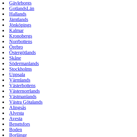
Gävleborgs
GotlandsLän
Hallands
Jämtlands
Jönköpings
Kalmar
Kronobergs
Norrbottens
Örebro
Östergötlands
Skåne
Södermanlands
Stockholms
Uppsala
Värmlands
Västerbottens
Västernorrlands
Västmanlands
Västra Götalands
Alingsås
Alvesta
Avesta
Bengtsfors
Boden
Borlänge