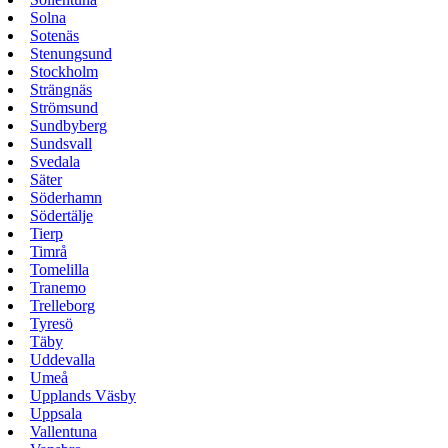
Solna
Sotenäs
Stenungsund
Stockholm
Strängnäs
Strömsund
Sundbyberg
Sundsvall
Svedala
Säter
Söderhamn
Södertälje
Tierp
Timrå
Tomelilla
Tranemo
Trelleborg
Tyresö
Täby
Uddevalla
Umeå
Upplands Väsby
Uppsala
Vallentuna