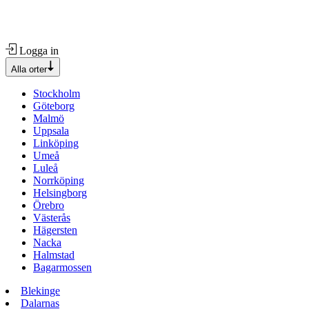
Logga in
Alla orter
Stockholm
Göteborg
Malmö
Uppsala
Linköping
Umeå
Luleå
Norrköping
Helsingborg
Örebro
Västerås
Hägersten
Nacka
Halmstad
Bagarmossen
Blekinge
Dalarnas