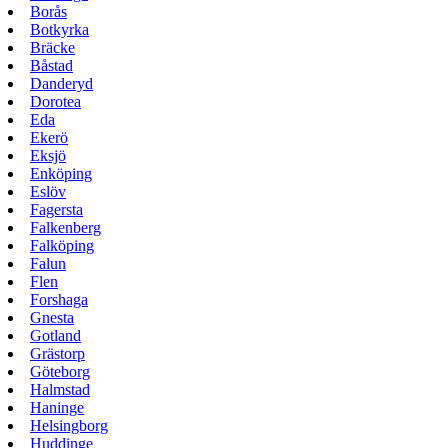
Borås
Botkyrka
Bräcke
Båstad
Danderyd
Dorotea
Eda
Ekerö
Eksjö
Enköping
Eslöv
Fagersta
Falkenberg
Falköping
Falun
Flen
Forshaga
Gnesta
Gotland
Grästorp
Göteborg
Halmstad
Haninge
Helsingborg
Huddinge