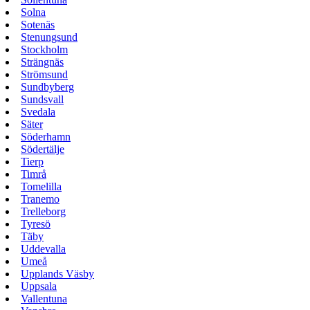
Solna
Sotenäs
Stenungsund
Stockholm
Strängnäs
Strömsund
Sundbyberg
Sundsvall
Svedala
Säter
Söderhamn
Södertälje
Tierp
Timrå
Tomelilla
Tranemo
Trelleborg
Tyresö
Täby
Uddevalla
Umeå
Upplands Väsby
Uppsala
Vallentuna