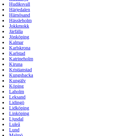
Hudiksvall
Härjedalen
Härnösand
Hässleholm
Jokkmokk
Järfälla
Jönköping
Kalmar
Karlskrona
Karlstad
Katrineholm
Kiruna
Kristianstad
Kungsbacka
Kungälv
Köping
Laholm
Leksand
Lidingö
Lidköping
Linköping
Ljusdal
Luleå
Lund
Malmö