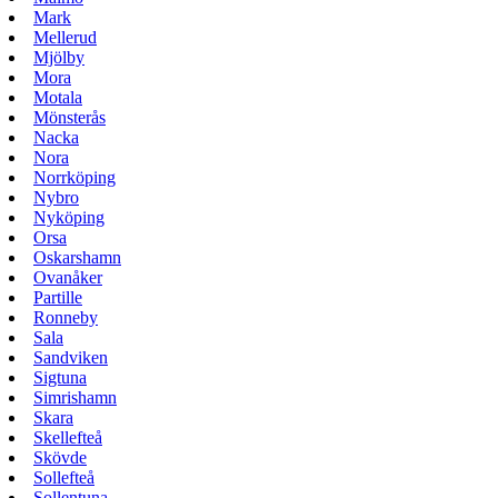
Mark
Mellerud
Mjölby
Mora
Motala
Mönsterås
Nacka
Nora
Norrköping
Nybro
Nyköping
Orsa
Oskarshamn
Ovanåker
Partille
Ronneby
Sala
Sandviken
Sigtuna
Simrishamn
Skara
Skellefteå
Skövde
Sollefteå
Sollentuna