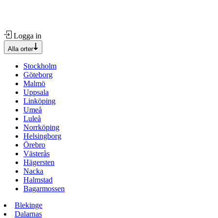
Logga in
Alla orter
Stockholm
Göteborg
Malmö
Uppsala
Linköping
Umeå
Luleå
Norrköping
Helsingborg
Örebro
Västerås
Hägersten
Nacka
Halmstad
Bagarmossen
Blekinge
Dalarnas