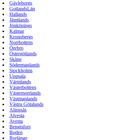
Gävleborgs
GotlandsLän
Hallands
Jämtlands
Jönköpings
Kalmar
Kronobergs
Norrbottens
Örebro
Östergötlands
Skåne
Södermanlands
Stockholms
Uppsala
Värmlands
Västerbottens
Västernorrlands
Västmanlands
Västra Götalands
Alingsås
Alvesta
Avesta
Bengtsfors
Boden
Borlänge