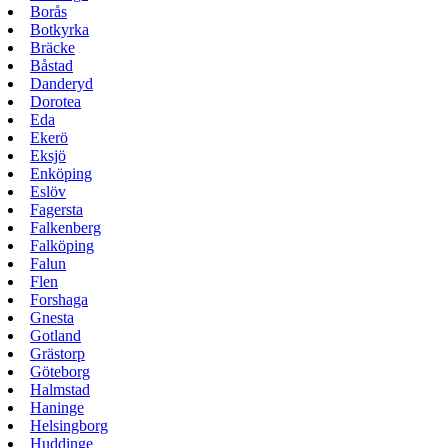
Borås
Botkyrka
Bräcke
Båstad
Danderyd
Dorotea
Eda
Ekerö
Eksjö
Enköping
Eslöv
Fagersta
Falkenberg
Falköping
Falun
Flen
Forshaga
Gnesta
Gotland
Grästorp
Göteborg
Halmstad
Haninge
Helsingborg
Huddinge