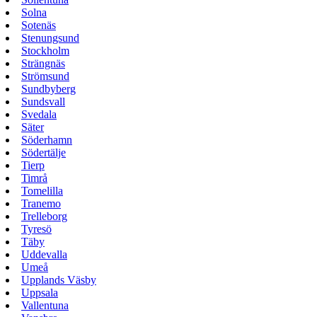
Solna
Sotenäs
Stenungsund
Stockholm
Strängnäs
Strömsund
Sundbyberg
Sundsvall
Svedala
Säter
Söderhamn
Södertälje
Tierp
Timrå
Tomelilla
Tranemo
Trelleborg
Tyresö
Täby
Uddevalla
Umeå
Upplands Väsby
Uppsala
Vallentuna