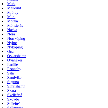
Mark
Mellerud
Mjölby
Mora
Motala
Mönsterås
Nacka
Nora
Norrköping
Nybro
Nyköping
Orsa
Oskarshamn
Ovanåker
Partille
Ronneby
Sala
Sandviken
Sigtuna
Simrishamn
Skara
Skellefteå
Skövde
Sollefteå
Sollentuna