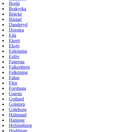
Borås
Botkyrka
Bräcke
Båstad
Danderyd
Dorotea
Eda
Ekerö
Eksjö
Enköping
Eslöv
Fagersta
Falkenberg
Falköping
Falun
Flen
Forshaga
Gnesta
Gotland
Grästorp
Göteborg
Halmstad
Haninge
Helsingborg
Huddinge