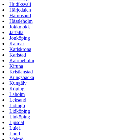
Hudiksvall
Härjedalen
Härnösand
Hässleholm
Jokkmokk
Järfälla
Jönköping
Kalmar
Karlskrona
Karlstad
Katrineholm
Kiruna
Kristianstad
Kungsbacka
Kungälv
Köping
Laholm
Leksand
Lidingö
Lidköping
Linköping
Ljusdal
Luleå
Lund
Malmö