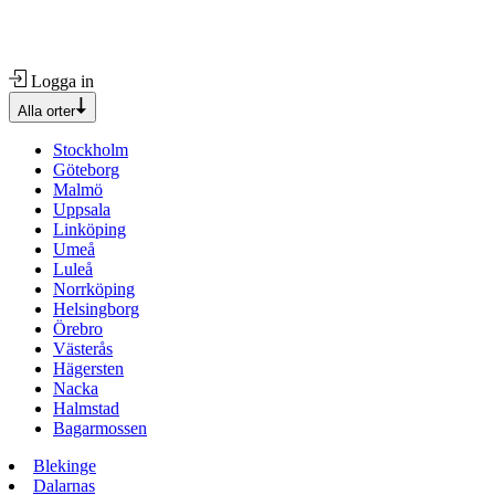
Logga in
Alla orter
Stockholm
Göteborg
Malmö
Uppsala
Linköping
Umeå
Luleå
Norrköping
Helsingborg
Örebro
Västerås
Hägersten
Nacka
Halmstad
Bagarmossen
Blekinge
Dalarnas