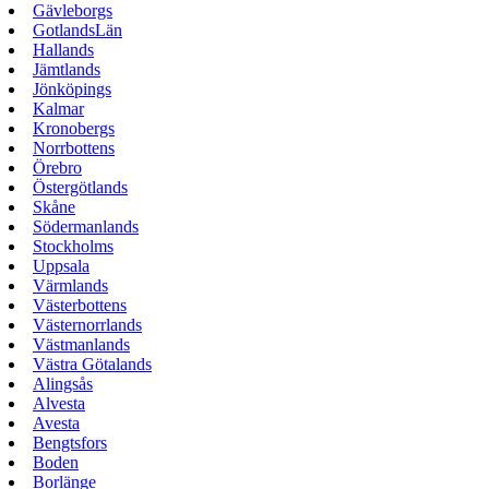
Gävleborgs
GotlandsLän
Hallands
Jämtlands
Jönköpings
Kalmar
Kronobergs
Norrbottens
Örebro
Östergötlands
Skåne
Södermanlands
Stockholms
Uppsala
Värmlands
Västerbottens
Västernorrlands
Västmanlands
Västra Götalands
Alingsås
Alvesta
Avesta
Bengtsfors
Boden
Borlänge