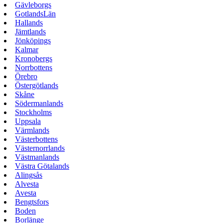
Gävleborgs
GotlandsLän
Hallands
Jämtlands
Jönköpings
Kalmar
Kronobergs
Norrbottens
Örebro
Östergötlands
Skåne
Södermanlands
Stockholms
Uppsala
Värmlands
Västerbottens
Västernorrlands
Västmanlands
Västra Götalands
Alingsås
Alvesta
Avesta
Bengtsfors
Boden
Borlänge