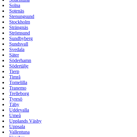
Solna
Sotenäs
Stenungsund
Stockholm
Strängnäs
Strömsund
Sundbyberg
Sundsvall
Svedala
Säter
Söderhamn
Södertälje
Tierp
Timrå
Tomelilla
Tranemo
Trelleborg
Tyresö
Täby
Uddevalla
Umeå
Upplands Väsby
Uppsala
Vallentuna