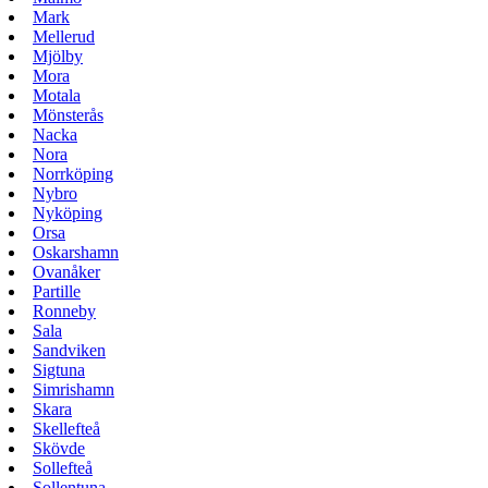
Mark
Mellerud
Mjölby
Mora
Motala
Mönsterås
Nacka
Nora
Norrköping
Nybro
Nyköping
Orsa
Oskarshamn
Ovanåker
Partille
Ronneby
Sala
Sandviken
Sigtuna
Simrishamn
Skara
Skellefteå
Skövde
Sollefteå
Sollentuna