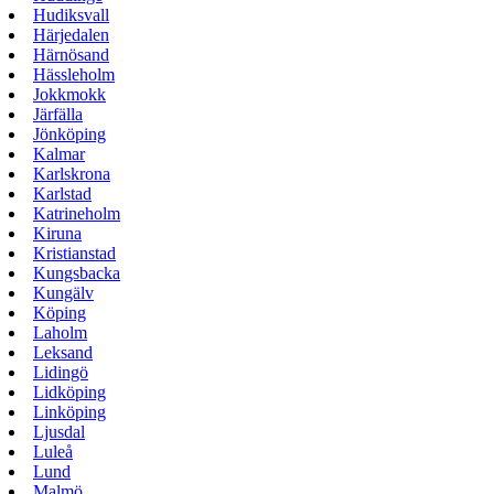
Hudiksvall
Härjedalen
Härnösand
Hässleholm
Jokkmokk
Järfälla
Jönköping
Kalmar
Karlskrona
Karlstad
Katrineholm
Kiruna
Kristianstad
Kungsbacka
Kungälv
Köping
Laholm
Leksand
Lidingö
Lidköping
Linköping
Ljusdal
Luleå
Lund
Malmö