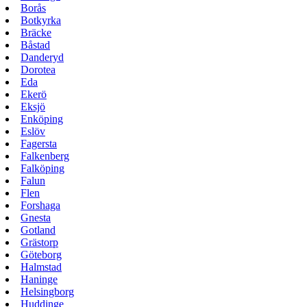
Borås
Botkyrka
Bräcke
Båstad
Danderyd
Dorotea
Eda
Ekerö
Eksjö
Enköping
Eslöv
Fagersta
Falkenberg
Falköping
Falun
Flen
Forshaga
Gnesta
Gotland
Grästorp
Göteborg
Halmstad
Haninge
Helsingborg
Huddinge