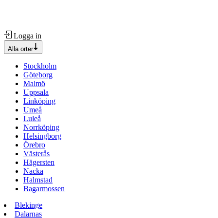
Logga in
Alla orter
Stockholm
Göteborg
Malmö
Uppsala
Linköping
Umeå
Luleå
Norrköping
Helsingborg
Örebro
Västerås
Hägersten
Nacka
Halmstad
Bagarmossen
Blekinge
Dalarnas