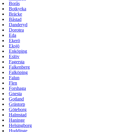
Borås
Botkyrka
Bräcke
Båstad
Danderyd
Dorotea
Eda
Ekerö
Eksjö
Enköping
Eslöv
Fagersta
Falkenberg
Falköping
Falun
Flen
Forshaga
Gnesta
Gotland
Grästorp
Göteborg
Halmstad
Haninge
Helsingborg
Huddinge