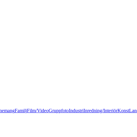
nemang
Familj
Film/Video
Gruppfoto
Industri
Inredning/Interiör
Konst
Lan