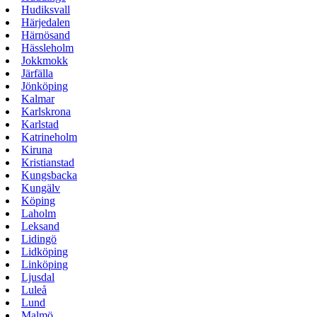
Hudiksvall
Härjedalen
Härnösand
Hässleholm
Jokkmokk
Järfälla
Jönköping
Kalmar
Karlskrona
Karlstad
Katrineholm
Kiruna
Kristianstad
Kungsbacka
Kungälv
Köping
Laholm
Leksand
Lidingö
Lidköping
Linköping
Ljusdal
Luleå
Lund
Malmö