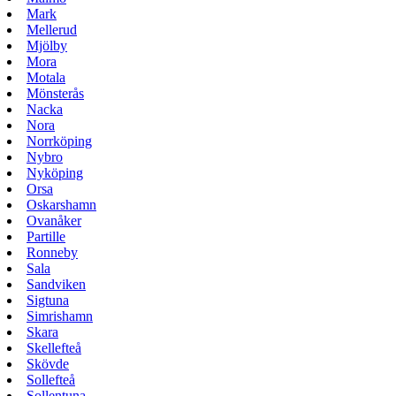
Mark
Mellerud
Mjölby
Mora
Motala
Mönsterås
Nacka
Nora
Norrköping
Nybro
Nyköping
Orsa
Oskarshamn
Ovanåker
Partille
Ronneby
Sala
Sandviken
Sigtuna
Simrishamn
Skara
Skellefteå
Skövde
Sollefteå
Sollentuna