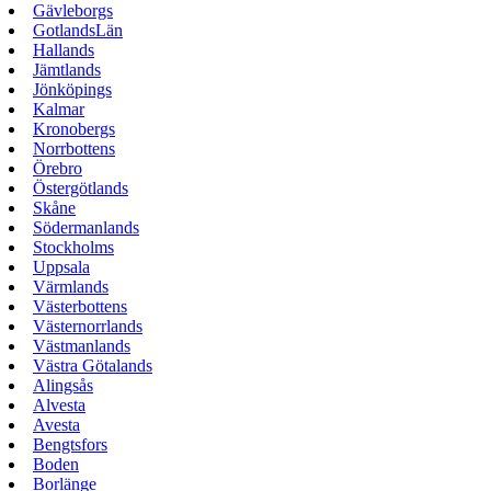
Gävleborgs
GotlandsLän
Hallands
Jämtlands
Jönköpings
Kalmar
Kronobergs
Norrbottens
Örebro
Östergötlands
Skåne
Södermanlands
Stockholms
Uppsala
Värmlands
Västerbottens
Västernorrlands
Västmanlands
Västra Götalands
Alingsås
Alvesta
Avesta
Bengtsfors
Boden
Borlänge