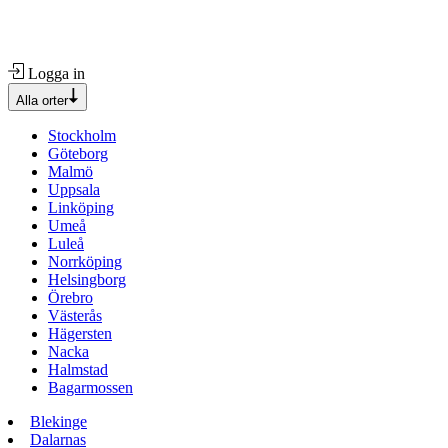
Logga in
Alla orter
Stockholm
Göteborg
Malmö
Uppsala
Linköping
Umeå
Luleå
Norrköping
Helsingborg
Örebro
Västerås
Hägersten
Nacka
Halmstad
Bagarmossen
Blekinge
Dalarnas