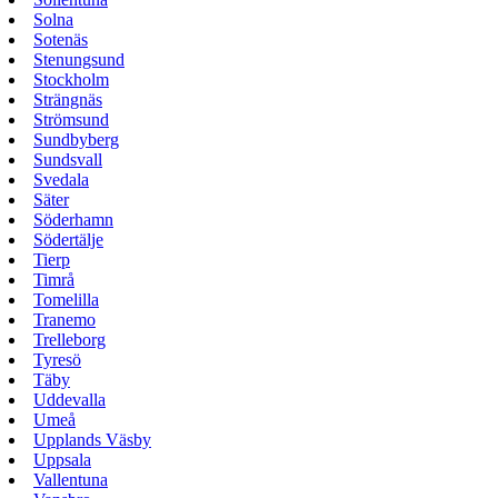
Solna
Sotenäs
Stenungsund
Stockholm
Strängnäs
Strömsund
Sundbyberg
Sundsvall
Svedala
Säter
Söderhamn
Södertälje
Tierp
Timrå
Tomelilla
Tranemo
Trelleborg
Tyresö
Täby
Uddevalla
Umeå
Upplands Väsby
Uppsala
Vallentuna