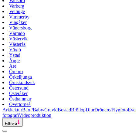
Vansbro
Varberg
Vellinge
Vimmerby
Vingåker
Vänersborg
Värmdö
Västervik
Västerås
Växjö
Ystad
Ånge
Åre
Örebro
Örkelljunga
Örnsköldsvik
Östersund
Österåker
Östhammar
Övertorneå
Arkitektur
Barn/Baby/Gravid
Bostad
Bröllop
Djur
Drönare/Flygfoto
Eve
fotografi
Videoproduktion
Filtrera