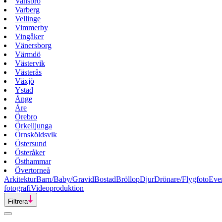
Vansbro
Varberg
Vellinge
Vimmerby
Vingåker
Vänersborg
Värmdö
Västervik
Västerås
Växjö
Ystad
Ånge
Åre
Örebro
Örkelljunga
Örnsköldsvik
Östersund
Österåker
Östhammar
Övertorneå
Arkitektur
Barn/Baby/Gravid
Bostad
Bröllop
Djur
Drönare/Flygfoto
Eve
fotografi
Videoproduktion
Filtrera