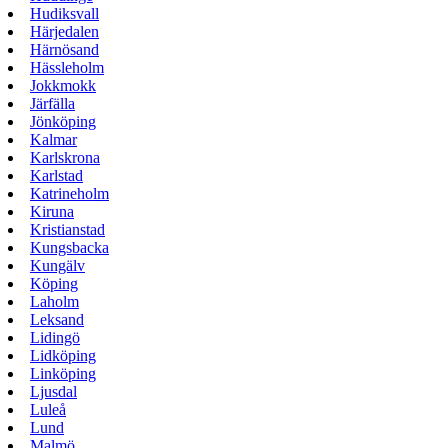
Hudiksvall
Härjedalen
Härnösand
Hässleholm
Jokkmokk
Järfälla
Jönköping
Kalmar
Karlskrona
Karlstad
Katrineholm
Kiruna
Kristianstad
Kungsbacka
Kungälv
Köping
Laholm
Leksand
Lidingö
Lidköping
Linköping
Ljusdal
Luleå
Lund
Malmö