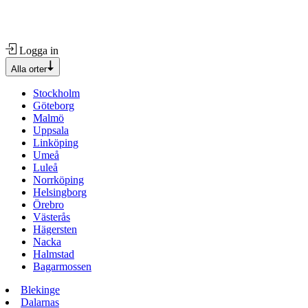
Logga in
Alla orter
Stockholm
Göteborg
Malmö
Uppsala
Linköping
Umeå
Luleå
Norrköping
Helsingborg
Örebro
Västerås
Hägersten
Nacka
Halmstad
Bagarmossen
Blekinge
Dalarnas