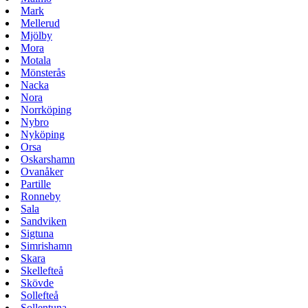
Mark
Mellerud
Mjölby
Mora
Motala
Mönsterås
Nacka
Nora
Norrköping
Nybro
Nyköping
Orsa
Oskarshamn
Ovanåker
Partille
Ronneby
Sala
Sandviken
Sigtuna
Simrishamn
Skara
Skellefteå
Skövde
Sollefteå
Sollentuna