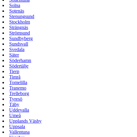
Solna
Sotenäs
Stenungsund
Stockholm
Strängnäs
Strömsund
Sundbyberg
Sundsvall
Svedala
Säter
Söderhamn
Södertälje
Tierp
Timrå
Tomelilla
Tranemo
Trelleborg
Tyresö
Täby
Uddevalla
Umeå
Upplands Väsby
Uppsala
Vallentuna