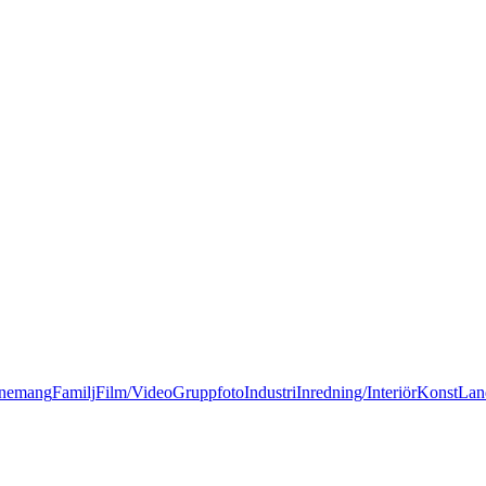
nemang
Familj
Film/Video
Gruppfoto
Industri
Inredning/Interiör
Konst
Lan