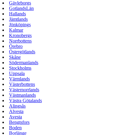
Gävleborgs
GotlandsLän
Hallands
Jämtlands
Jönköpings
Kalmar
Kronobergs
Norrbottens
Örebro
Östergötlands
Skåne
Södermanlands
Stockholms
Uppsala
Värmlands
Västerbottens
Västernorrlands
Västmanlands
Västra Götalands
Alingsås
Alvesta
Avesta
Bengtsfors
Boden
Borlänge