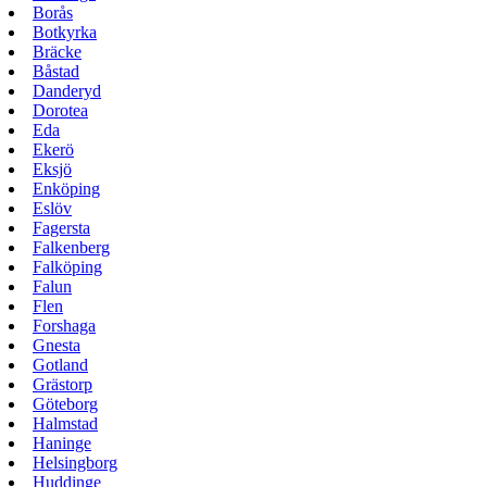
Borås
Botkyrka
Bräcke
Båstad
Danderyd
Dorotea
Eda
Ekerö
Eksjö
Enköping
Eslöv
Fagersta
Falkenberg
Falköping
Falun
Flen
Forshaga
Gnesta
Gotland
Grästorp
Göteborg
Halmstad
Haninge
Helsingborg
Huddinge