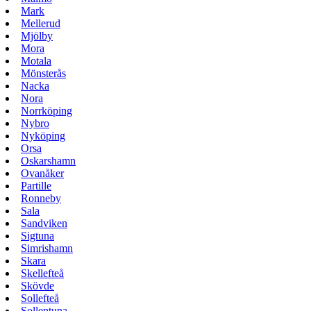
Mark
Mellerud
Mjölby
Mora
Motala
Mönsterås
Nacka
Nora
Norrköping
Nybro
Nyköping
Orsa
Oskarshamn
Ovanåker
Partille
Ronneby
Sala
Sandviken
Sigtuna
Simrishamn
Skara
Skellefteå
Skövde
Sollefteå
Sollentuna