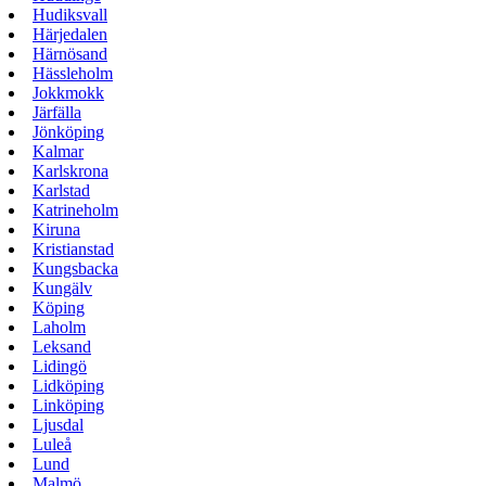
Hudiksvall
Härjedalen
Härnösand
Hässleholm
Jokkmokk
Järfälla
Jönköping
Kalmar
Karlskrona
Karlstad
Katrineholm
Kiruna
Kristianstad
Kungsbacka
Kungälv
Köping
Laholm
Leksand
Lidingö
Lidköping
Linköping
Ljusdal
Luleå
Lund
Malmö