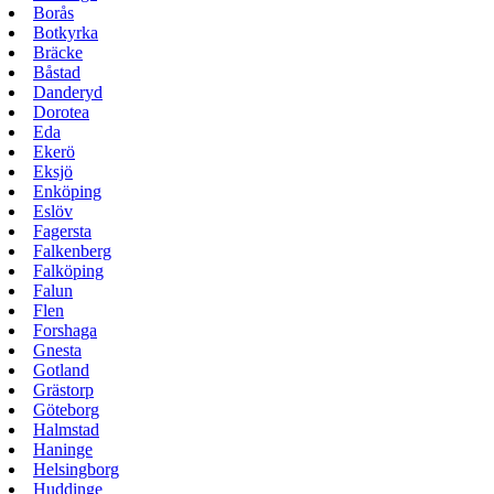
Borås
Botkyrka
Bräcke
Båstad
Danderyd
Dorotea
Eda
Ekerö
Eksjö
Enköping
Eslöv
Fagersta
Falkenberg
Falköping
Falun
Flen
Forshaga
Gnesta
Gotland
Grästorp
Göteborg
Halmstad
Haninge
Helsingborg
Huddinge