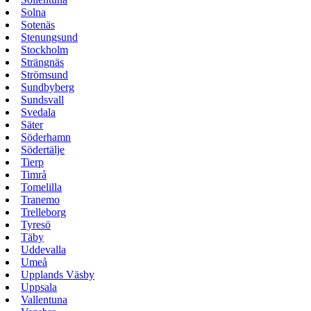
Solna
Sotenäs
Stenungsund
Stockholm
Strängnäs
Strömsund
Sundbyberg
Sundsvall
Svedala
Säter
Söderhamn
Södertälje
Tierp
Timrå
Tomelilla
Tranemo
Trelleborg
Tyresö
Täby
Uddevalla
Umeå
Upplands Väsby
Uppsala
Vallentuna