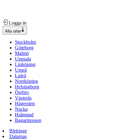
Logga in
Alla orter
Stockholm
Göteborg
Malmö
Uppsala
Linköping
Umeå
Luleå
Norrköping
Helsingborg
Örebro
Västerås
Hägersten
Nacka
Halmstad
Bagarmossen
Blekinge
Dalarnas