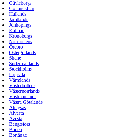
Gävleborgs
GotlandsLän
Hallands
Jämtlands
Jönköpings
Kalmar
Kronobergs
Norrbottens
Örebro
Östergötlands
Skåne
Södermanlands
Stockholms
Uppsala
Värmlands
Västerbottens
Västernorrlands
Västmanlands
Västra Götalands
Alingsås
Alvesta
Avesta
Bengtsfors
Boden
Borlänge