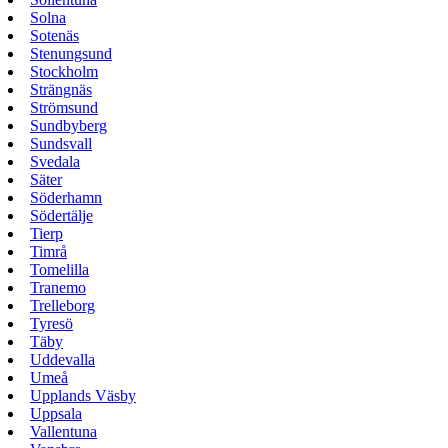
Solna
Sotenäs
Stenungsund
Stockholm
Strängnäs
Strömsund
Sundbyberg
Sundsvall
Svedala
Säter
Söderhamn
Södertälje
Tierp
Timrå
Tomelilla
Tranemo
Trelleborg
Tyresö
Täby
Uddevalla
Umeå
Upplands Väsby
Uppsala
Vallentuna