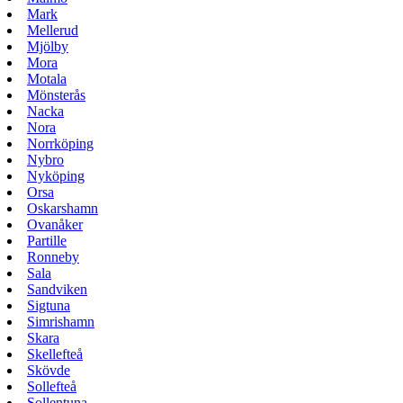
Mark
Mellerud
Mjölby
Mora
Motala
Mönsterås
Nacka
Nora
Norrköping
Nybro
Nyköping
Orsa
Oskarshamn
Ovanåker
Partille
Ronneby
Sala
Sandviken
Sigtuna
Simrishamn
Skara
Skellefteå
Skövde
Sollefteå
Sollentuna