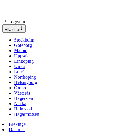
Logga in
Alla orter
Stockholm
Göteborg
Malmö
Uppsala
Linköping
Umeå
Luleå
Norrköping
Helsingborg
Örebro
Västerås
Hägersten
Nacka
Halmstad
Bagarmossen
Blekinge
Dalarnas