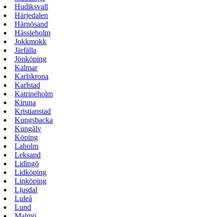
Hudiksvall
Härjedalen
Härnösand
Hässleholm
Jokkmokk
Järfälla
Jönköping
Kalmar
Karlskrona
Karlstad
Katrineholm
Kiruna
Kristianstad
Kungsbacka
Kungälv
Köping
Laholm
Leksand
Lidingö
Lidköping
Linköping
Ljusdal
Luleå
Lund
Malmö