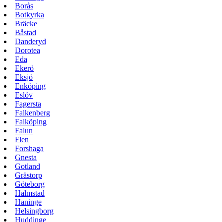
Borås
Botkyrka
Bräcke
Båstad
Danderyd
Dorotea
Eda
Ekerö
Eksjö
Enköping
Eslöv
Fagersta
Falkenberg
Falköping
Falun
Flen
Forshaga
Gnesta
Gotland
Grästorp
Göteborg
Halmstad
Haninge
Helsingborg
Huddinge