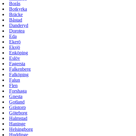
Borås
Botkyrka
Bräcke
Båstad
Danderyd
Dorotea
Eda
Ekerö
Eksjö
Enköping
Eslöv
Fagersta
Falkenberg
Falköping
Falun
Flen
Forshaga
Gnesta
Gotland
Grästorp
Göteborg
Halmstad
Haninge
Helsingborg
Huddinge