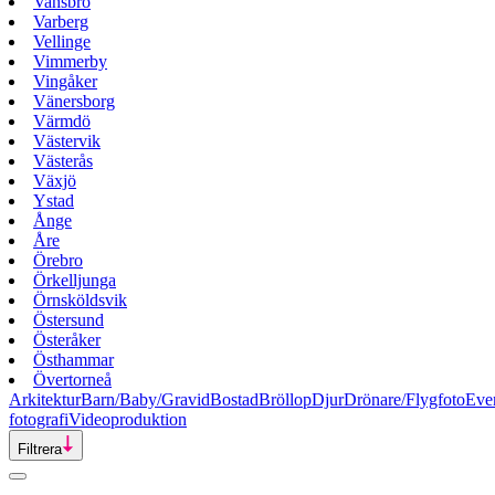
Vansbro
Varberg
Vellinge
Vimmerby
Vingåker
Vänersborg
Värmdö
Västervik
Västerås
Växjö
Ystad
Ånge
Åre
Örebro
Örkelljunga
Örnsköldsvik
Östersund
Österåker
Östhammar
Övertorneå
Arkitektur
Barn/Baby/Gravid
Bostad
Bröllop
Djur
Drönare/Flygfoto
Eve
fotografi
Videoproduktion
Filtrera