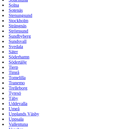
Solna
Sotenäs
Stenungsund
Stockholm
Strängnäs
Strömsund
Sundbyberg
Sundsvall
Svedala
Säter
Söderhamn
Södertälje
Tierp
Timrå
Tomelilla
Tranemo
Trelleborg
Tyresö
Täby
Uddevalla
Umeå
Upplands Väsby
Uppsala
Vallentuna