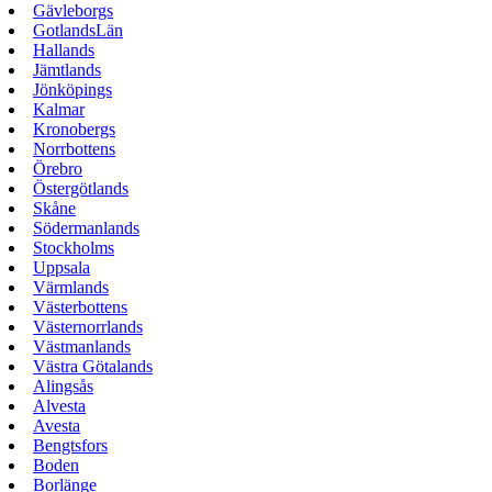
Gävleborgs
GotlandsLän
Hallands
Jämtlands
Jönköpings
Kalmar
Kronobergs
Norrbottens
Örebro
Östergötlands
Skåne
Södermanlands
Stockholms
Uppsala
Värmlands
Västerbottens
Västernorrlands
Västmanlands
Västra Götalands
Alingsås
Alvesta
Avesta
Bengtsfors
Boden
Borlänge