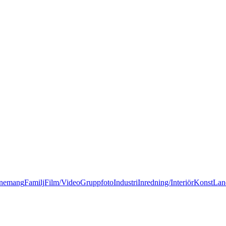
nemang
Familj
Film/Video
Gruppfoto
Industri
Inredning/Interiör
Konst
Lan