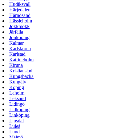
Hudiksvall
Härjedalen
Härnösand
Hässleholm
Jokkmokk
Järfälla
Jönköping
Kalmar
Karlskrona
Karlstad
Katrineholm
Kiruna
Kristianstad
Kungsbacka
Kungälv
Köping
Laholm
Leksand
Lidingö
Lidköping
Linköping
Ljusdal
Luleå
Lund
Malmö