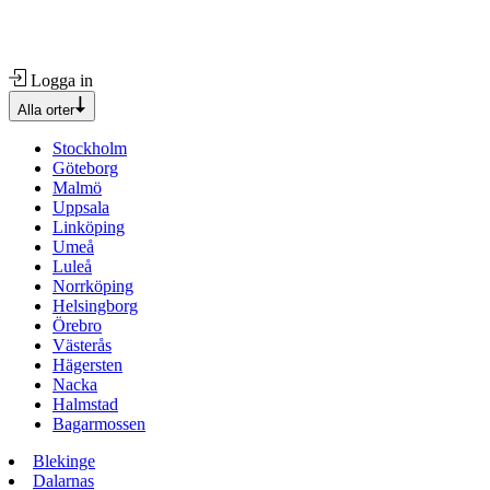
Logga in
Alla orter
Stockholm
Göteborg
Malmö
Uppsala
Linköping
Umeå
Luleå
Norrköping
Helsingborg
Örebro
Västerås
Hägersten
Nacka
Halmstad
Bagarmossen
Blekinge
Dalarnas