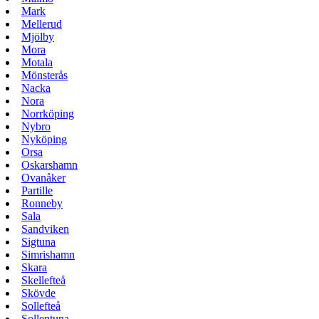
Mark
Mellerud
Mjölby
Mora
Motala
Mönsterås
Nacka
Nora
Norrköping
Nybro
Nyköping
Orsa
Oskarshamn
Ovanåker
Partille
Ronneby
Sala
Sandviken
Sigtuna
Simrishamn
Skara
Skellefteå
Skövde
Sollefteå
Sollentuna