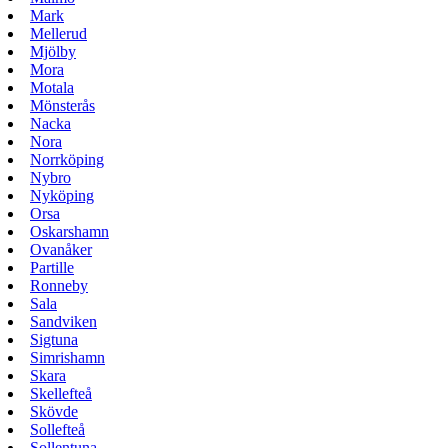
Mark
Mellerud
Mjölby
Mora
Motala
Mönsterås
Nacka
Nora
Norrköping
Nybro
Nyköping
Orsa
Oskarshamn
Ovanåker
Partille
Ronneby
Sala
Sandviken
Sigtuna
Simrishamn
Skara
Skellefteå
Skövde
Sollefteå
Sollentuna