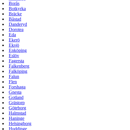
Borås
Botkyrka
Bräcke
Båstad
Danderyd
Dorotea
Eda
Ekerö
Eksjö
Enköping
Eslöv
Fagersta
Falkenberg
Falköping
Falun
Flen
Forshaga
Gnesta
Gotland
Grästorp
Göteborg
Halmstad
Haninge
Helsingborg
Huddinge