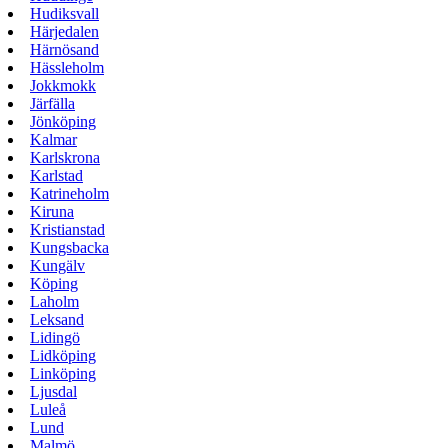
Hudiksvall
Härjedalen
Härnösand
Hässleholm
Jokkmokk
Järfälla
Jönköping
Kalmar
Karlskrona
Karlstad
Katrineholm
Kiruna
Kristianstad
Kungsbacka
Kungälv
Köping
Laholm
Leksand
Lidingö
Lidköping
Linköping
Ljusdal
Luleå
Lund
Malmö