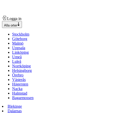
Logga in
Alla orter
Stockholm
Göteborg
Malmö
Uppsala
Linköping
Umeå
Luleå
Norrköping
Helsingborg
Örebro
Västerås
Hägersten
Nacka
Halmstad
Bagarmossen
Blekinge
Dalarnas