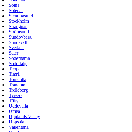
Solna
Sotenäs
Stenungsund
Stockholm
Strängnäs
Strömsund
Sundbyberg
Sundsvall
Svedala
Säter
Söderhamn
Södertälje
Tierp
Timrå
Tomelilla
Tranemo
Trelleborg
Tyresö
Täby
Uddevalla
Umeå
Upplands Väsby
Uppsala
Vallentuna