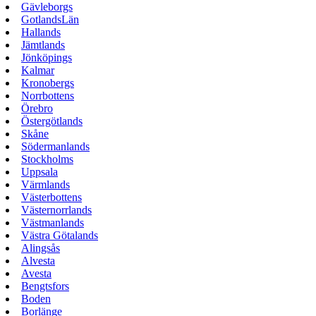
Gävleborgs
GotlandsLän
Hallands
Jämtlands
Jönköpings
Kalmar
Kronobergs
Norrbottens
Örebro
Östergötlands
Skåne
Södermanlands
Stockholms
Uppsala
Värmlands
Västerbottens
Västernorrlands
Västmanlands
Västra Götalands
Alingsås
Alvesta
Avesta
Bengtsfors
Boden
Borlänge