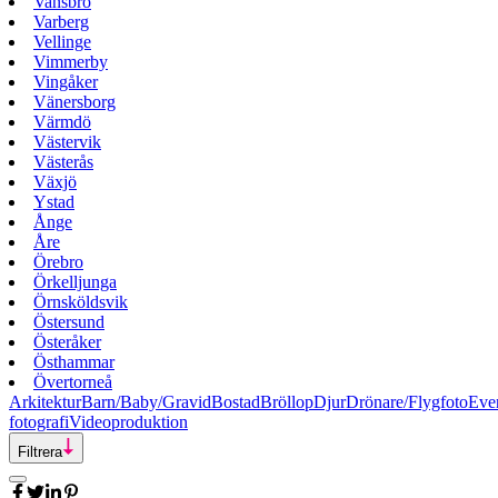
Vansbro
Varberg
Vellinge
Vimmerby
Vingåker
Vänersborg
Värmdö
Västervik
Västerås
Växjö
Ystad
Ånge
Åre
Örebro
Örkelljunga
Örnsköldsvik
Östersund
Österåker
Östhammar
Övertorneå
Arkitektur
Barn/Baby/Gravid
Bostad
Bröllop
Djur
Drönare/Flygfoto
Eve
fotografi
Videoproduktion
Filtrera