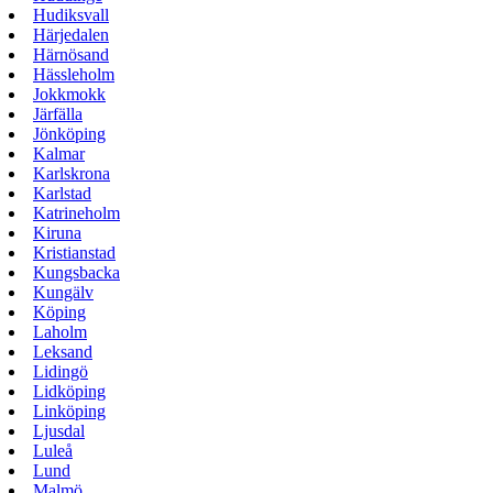
Hudiksvall
Härjedalen
Härnösand
Hässleholm
Jokkmokk
Järfälla
Jönköping
Kalmar
Karlskrona
Karlstad
Katrineholm
Kiruna
Kristianstad
Kungsbacka
Kungälv
Köping
Laholm
Leksand
Lidingö
Lidköping
Linköping
Ljusdal
Luleå
Lund
Malmö