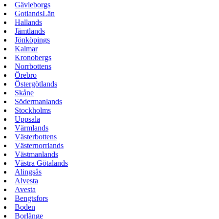
Gävleborgs
GotlandsLän
Hallands
Jämtlands
Jönköpings
Kalmar
Kronobergs
Norrbottens
Örebro
Östergötlands
Skåne
Södermanlands
Stockholms
Uppsala
Värmlands
Västerbottens
Västernorrlands
Västmanlands
Västra Götalands
Alingsås
Alvesta
Avesta
Bengtsfors
Boden
Borlänge