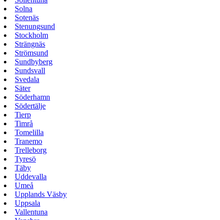
Solna
Sotenäs
Stenungsund
Stockholm
Strängnäs
Strömsund
Sundbyberg
Sundsvall
Svedala
Säter
Söderhamn
Södertälje
Tierp
Timrå
Tomelilla
Tranemo
Trelleborg
Tyresö
Täby
Uddevalla
Umeå
Upplands Väsby
Uppsala
Vallentuna