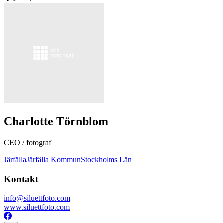
Charlotte Törnblom
CEO / fotograf
Järfälla
Järfälla Kommun
Stockholms Län
Kontakt
info@siluettfoto.com
www.siluettfoto.com