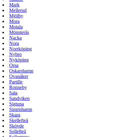
Mark
Mellerud
Mjölby
Mora
Motala
Mönsterås
Nacka
Nora
Norrköping
Nybro
Nyköping
Orsa
Oskarshamn
Ovanåker
Partille
Ronneby
Sala
Sandviken
Sigtuna
Simrishamn
Skara
Skellefteå
Skövde
Sollefteå
Sollentuna