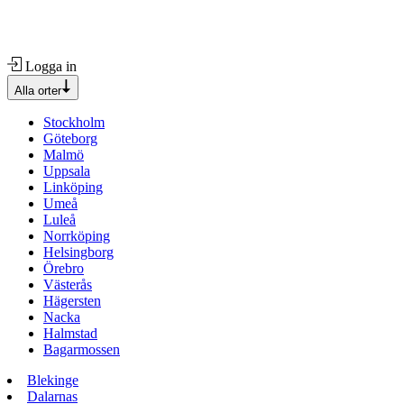
Logga in
Alla orter
Stockholm
Göteborg
Malmö
Uppsala
Linköping
Umeå
Luleå
Norrköping
Helsingborg
Örebro
Västerås
Hägersten
Nacka
Halmstad
Bagarmossen
Blekinge
Dalarnas