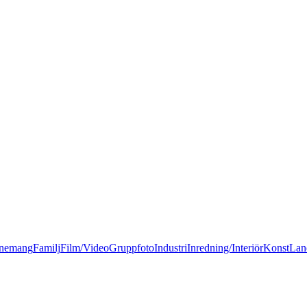
nemang
Familj
Film/Video
Gruppfoto
Industri
Inredning/Interiör
Konst
Lan