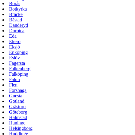
Borås
Botkyrka
Bräcke
Båstad
Danderyd
Dorotea
Eda
Ekerö
Eksjö
Enköping
Eslöv
Fagersta
Falkenberg
Falköping
Falun
Flen
Forshaga
Gnesta
Gotland
Grästorp
Göteborg
Halmstad
Haninge
Helsingborg
Huddinge