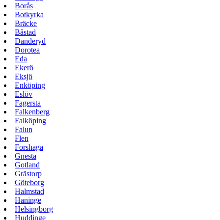
Borås
Botkyrka
Bräcke
Båstad
Danderyd
Dorotea
Eda
Ekerö
Eksjö
Enköping
Eslöv
Fagersta
Falkenberg
Falköping
Falun
Flen
Forshaga
Gnesta
Gotland
Grästorp
Göteborg
Halmstad
Haninge
Helsingborg
Huddinge