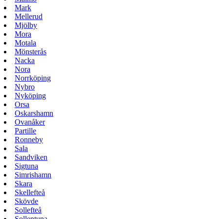
Mark
Mellerud
Mjölby
Mora
Motala
Mönsterås
Nacka
Nora
Norrköping
Nybro
Nyköping
Orsa
Oskarshamn
Ovanåker
Partille
Ronneby
Sala
Sandviken
Sigtuna
Simrishamn
Skara
Skellefteå
Skövde
Sollefteå
Sollentuna