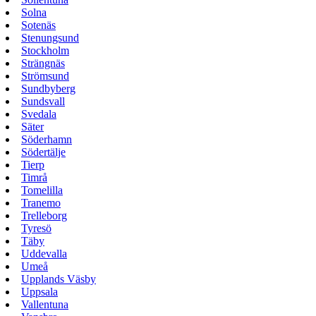
Solna
Sotenäs
Stenungsund
Stockholm
Strängnäs
Strömsund
Sundbyberg
Sundsvall
Svedala
Säter
Söderhamn
Södertälje
Tierp
Timrå
Tomelilla
Tranemo
Trelleborg
Tyresö
Täby
Uddevalla
Umeå
Upplands Väsby
Uppsala
Vallentuna