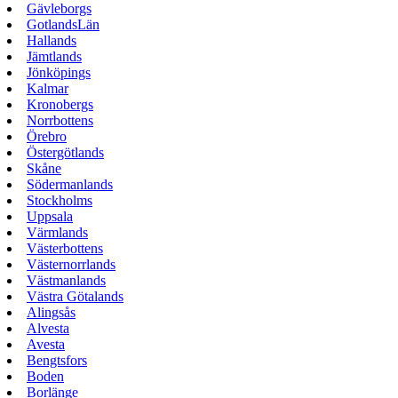
Gävleborgs
GotlandsLän
Hallands
Jämtlands
Jönköpings
Kalmar
Kronobergs
Norrbottens
Örebro
Östergötlands
Skåne
Södermanlands
Stockholms
Uppsala
Värmlands
Västerbottens
Västernorrlands
Västmanlands
Västra Götalands
Alingsås
Alvesta
Avesta
Bengtsfors
Boden
Borlänge