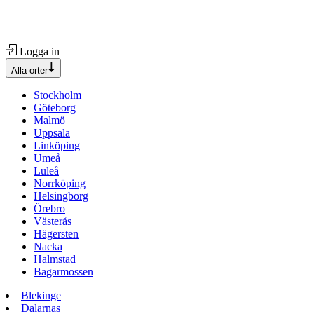
Logga in
Alla orter
Stockholm
Göteborg
Malmö
Uppsala
Linköping
Umeå
Luleå
Norrköping
Helsingborg
Örebro
Västerås
Hägersten
Nacka
Halmstad
Bagarmossen
Blekinge
Dalarnas