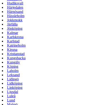
Hudiksvall
Härjedalen
Härnösand
Hässleholm
Jokkmokk
Järfälla
Jönköping
Kalmar
Karlskrona
Karlstad
Katrineholm
Kiruna
Kristianstad
Kungsbacka
Kungälv
Köping
Laholm
Leksand
Lidingö
Lidköping
Linköping
Ljusdal
Luleå
Lund
Malmö