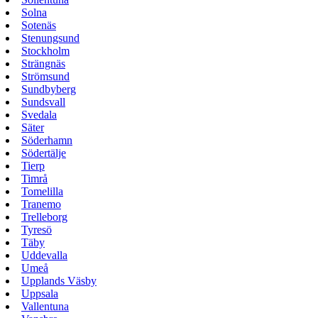
Solna
Sotenäs
Stenungsund
Stockholm
Strängnäs
Strömsund
Sundbyberg
Sundsvall
Svedala
Säter
Söderhamn
Södertälje
Tierp
Timrå
Tomelilla
Tranemo
Trelleborg
Tyresö
Täby
Uddevalla
Umeå
Upplands Väsby
Uppsala
Vallentuna