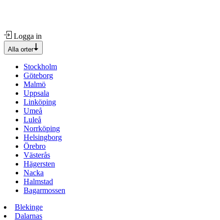
Logga in
Alla orter
Stockholm
Göteborg
Malmö
Uppsala
Linköping
Umeå
Luleå
Norrköping
Helsingborg
Örebro
Västerås
Hägersten
Nacka
Halmstad
Bagarmossen
Blekinge
Dalarnas