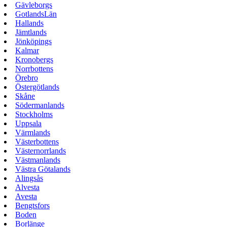
Gävleborgs
GotlandsLän
Hallands
Jämtlands
Jönköpings
Kalmar
Kronobergs
Norrbottens
Örebro
Östergötlands
Skåne
Södermanlands
Stockholms
Uppsala
Värmlands
Västerbottens
Västernorrlands
Västmanlands
Västra Götalands
Alingsås
Alvesta
Avesta
Bengtsfors
Boden
Borlänge