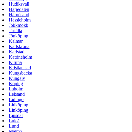
Hudiksvall
Härjedalen
Härnösand
Hässleholm
Jokkmokk
Järfälla
Jönköping
Kalmar
Karlskrona
Karlstad
Katrineholm
Kiruna
Kristianstad
Kungsbacka
Kungälv
Köping
Laholm
Leksand
Lidingö
Lidköping
Linköping
Ljusdal
Luleå
Lund
Malmö