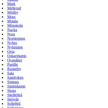
Mark
Mellerud
Mjölby
Mora
Motala
Mönsterås
Nacka
Nora
Norrköping
Nybro
Nyköping
Orsa
Oskarshamn
Ovanåker
Partille
Ronneby
Sala
Sandviken
Sigtuna
Simrishamn
Skara
Skellefteå
Skövde
Sollefteå
Sollentuna