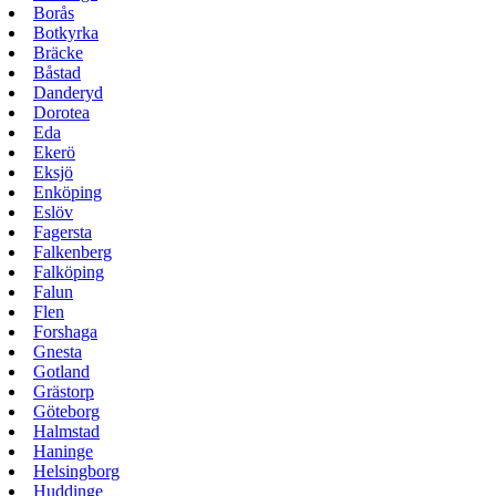
Borås
Botkyrka
Bräcke
Båstad
Danderyd
Dorotea
Eda
Ekerö
Eksjö
Enköping
Eslöv
Fagersta
Falkenberg
Falköping
Falun
Flen
Forshaga
Gnesta
Gotland
Grästorp
Göteborg
Halmstad
Haninge
Helsingborg
Huddinge