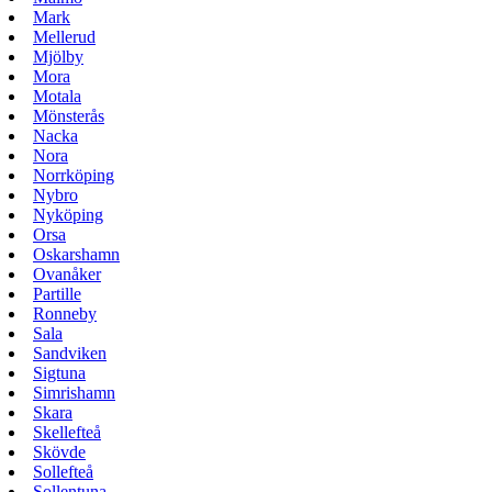
Mark
Mellerud
Mjölby
Mora
Motala
Mönsterås
Nacka
Nora
Norrköping
Nybro
Nyköping
Orsa
Oskarshamn
Ovanåker
Partille
Ronneby
Sala
Sandviken
Sigtuna
Simrishamn
Skara
Skellefteå
Skövde
Sollefteå
Sollentuna