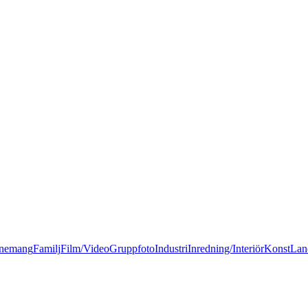
nemang
Familj
Film/Video
Gruppfoto
Industri
Inredning/Interiör
Konst
Lan