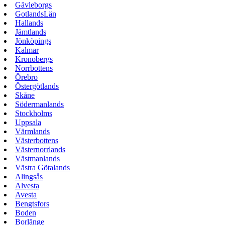
Gävleborgs
GotlandsLän
Hallands
Jämtlands
Jönköpings
Kalmar
Kronobergs
Norrbottens
Örebro
Östergötlands
Skåne
Södermanlands
Stockholms
Uppsala
Värmlands
Västerbottens
Västernorrlands
Västmanlands
Västra Götalands
Alingsås
Alvesta
Avesta
Bengtsfors
Boden
Borlänge