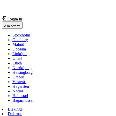
Logga in
Alla orter
Stockholm
Göteborg
Malmö
Uppsala
Linköping
Umeå
Luleå
Norrköping
Helsingborg
Örebro
Västerås
Hägersten
Nacka
Halmstad
Bagarmossen
Blekinge
Dalarnas