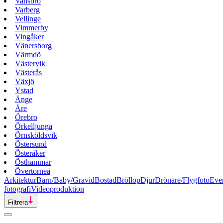
Vansbro
Varberg
Vellinge
Vimmerby
Vingåker
Vänersborg
Värmdö
Västervik
Västerås
Växjö
Ystad
Ånge
Åre
Örebro
Örkelljunga
Örnsköldsvik
Östersund
Österåker
Östhammar
Övertorneå
Arkitektur
Barn/Baby/Gravid
Bostad
Bröllop
Djur
Drönare/Flygfoto
Eve
fotografi
Videoproduktion
Filtrera