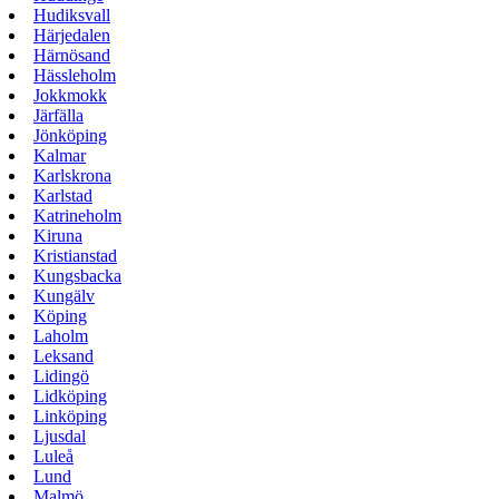
Hudiksvall
Härjedalen
Härnösand
Hässleholm
Jokkmokk
Järfälla
Jönköping
Kalmar
Karlskrona
Karlstad
Katrineholm
Kiruna
Kristianstad
Kungsbacka
Kungälv
Köping
Laholm
Leksand
Lidingö
Lidköping
Linköping
Ljusdal
Luleå
Lund
Malmö