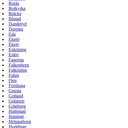
Borås
Botkyrka
Bräcke
Båstad
Danderyd
Dorotea
Eda
Ekerö
Eksjö
Enköping
Eslöv
Fagersta
Falkenberg
Falköping
Falun
Flen
Forshaga
Gnesta
Gotland
Grästorp
Göteborg
Halmstad
Haninge
Helsingborg
Huddinge