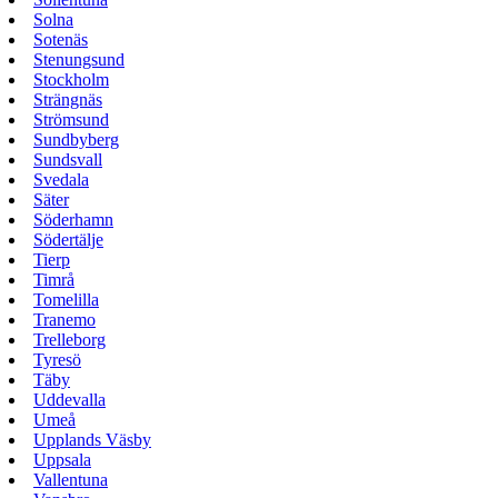
Solna
Sotenäs
Stenungsund
Stockholm
Strängnäs
Strömsund
Sundbyberg
Sundsvall
Svedala
Säter
Söderhamn
Södertälje
Tierp
Timrå
Tomelilla
Tranemo
Trelleborg
Tyresö
Täby
Uddevalla
Umeå
Upplands Väsby
Uppsala
Vallentuna