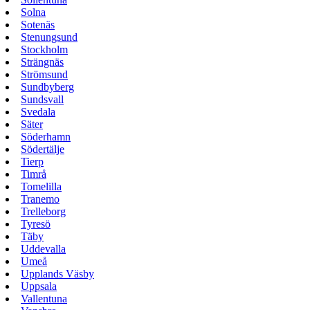
Solna
Sotenäs
Stenungsund
Stockholm
Strängnäs
Strömsund
Sundbyberg
Sundsvall
Svedala
Säter
Söderhamn
Södertälje
Tierp
Timrå
Tomelilla
Tranemo
Trelleborg
Tyresö
Täby
Uddevalla
Umeå
Upplands Väsby
Uppsala
Vallentuna