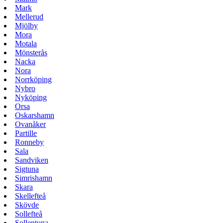
Mark
Mellerud
Mjölby
Mora
Motala
Mönsterås
Nacka
Nora
Norrköping
Nybro
Nyköping
Orsa
Oskarshamn
Ovanåker
Partille
Ronneby
Sala
Sandviken
Sigtuna
Simrishamn
Skara
Skellefteå
Skövde
Sollefteå
Sollentuna