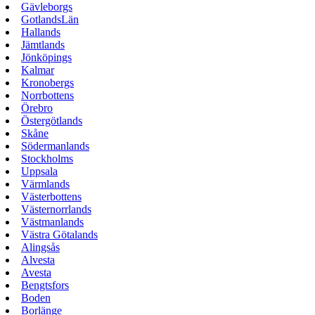
Gävleborgs
GotlandsLän
Hallands
Jämtlands
Jönköpings
Kalmar
Kronobergs
Norrbottens
Örebro
Östergötlands
Skåne
Södermanlands
Stockholms
Uppsala
Värmlands
Västerbottens
Västernorrlands
Västmanlands
Västra Götalands
Alingsås
Alvesta
Avesta
Bengtsfors
Boden
Borlänge