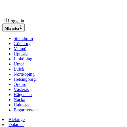
Logga in
Alla orter
Stockholm
Göteborg
Malmö
Uppsala
Linköping
Umeå
Luleå
Norrköping
Helsingborg
Örebro
Västerås
Hägersten
Nacka
Halmstad
Bagarmossen
Blekinge
Dalarnas