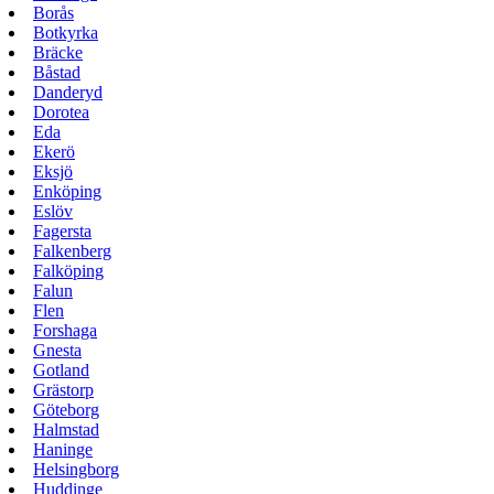
Borås
Botkyrka
Bräcke
Båstad
Danderyd
Dorotea
Eda
Ekerö
Eksjö
Enköping
Eslöv
Fagersta
Falkenberg
Falköping
Falun
Flen
Forshaga
Gnesta
Gotland
Grästorp
Göteborg
Halmstad
Haninge
Helsingborg
Huddinge