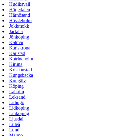
Hudiksvall
Härjedalen
Härnösand
Hässleholm
Jokkmokk
Järfälla
Jönköping
Kalmar
Karlskrona
Karlstad
Katrineholm
Kiruna
Kristianstad
Kungsbacka
Kungälv
Köping
Laholm
Leksand
Lidingö
Lidköping
Linköping
Ljusdal
Luleå
Lund
Malmö