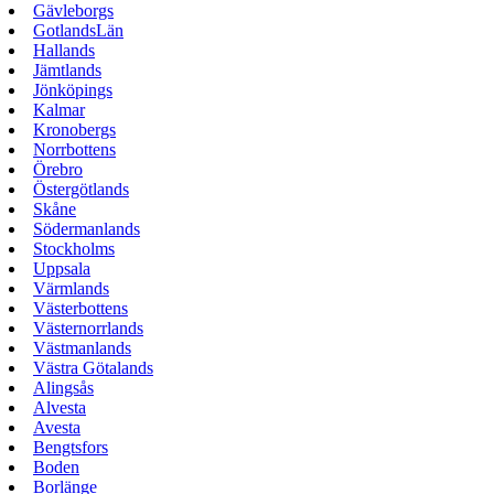
Gävleborgs
GotlandsLän
Hallands
Jämtlands
Jönköpings
Kalmar
Kronobergs
Norrbottens
Örebro
Östergötlands
Skåne
Södermanlands
Stockholms
Uppsala
Värmlands
Västerbottens
Västernorrlands
Västmanlands
Västra Götalands
Alingsås
Alvesta
Avesta
Bengtsfors
Boden
Borlänge