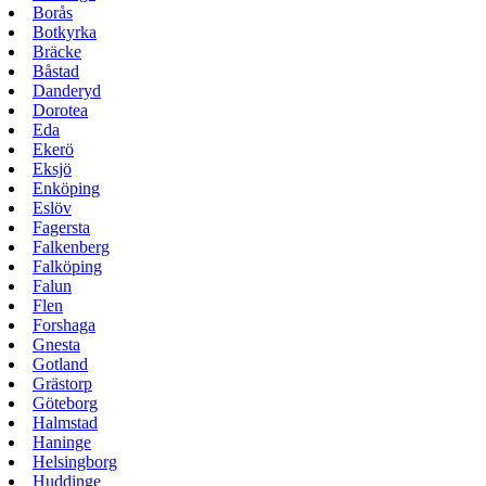
Borås
Botkyrka
Bräcke
Båstad
Danderyd
Dorotea
Eda
Ekerö
Eksjö
Enköping
Eslöv
Fagersta
Falkenberg
Falköping
Falun
Flen
Forshaga
Gnesta
Gotland
Grästorp
Göteborg
Halmstad
Haninge
Helsingborg
Huddinge