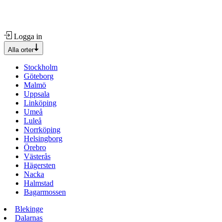
Logga in
Alla orter
Stockholm
Göteborg
Malmö
Uppsala
Linköping
Umeå
Luleå
Norrköping
Helsingborg
Örebro
Västerås
Hägersten
Nacka
Halmstad
Bagarmossen
Blekinge
Dalarnas