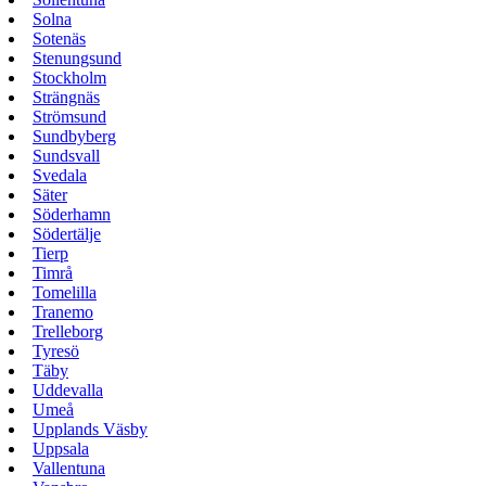
Solna
Sotenäs
Stenungsund
Stockholm
Strängnäs
Strömsund
Sundbyberg
Sundsvall
Svedala
Säter
Söderhamn
Södertälje
Tierp
Timrå
Tomelilla
Tranemo
Trelleborg
Tyresö
Täby
Uddevalla
Umeå
Upplands Väsby
Uppsala
Vallentuna