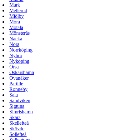
Mark
Mellerud
Mjölby
Mora
Motala
Mönsterås
Nacka
Nora
Norrköping
Nybro
Nyköping
Orsa
Oskarshamn
Ovanåker
Partille
Ronneby
Sala
Sandviken
Sigtuna
Simrishamn
Skara
Skellefteå
Skövde
Sollefteå
Sollentuna