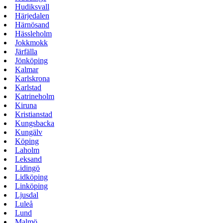
Hudiksvall
Härjedalen
Härnösand
Hässleholm
Jokkmokk
Järfälla
Jönköping
Kalmar
Karlskrona
Karlstad
Katrineholm
Kiruna
Kristianstad
Kungsbacka
Kungälv
Köping
Laholm
Leksand
Lidingö
Lidköping
Linköping
Ljusdal
Luleå
Lund
Malmö