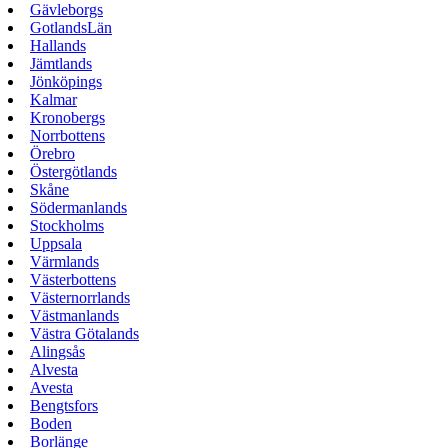
Gävleborgs
GotlandsLän
Hallands
Jämtlands
Jönköpings
Kalmar
Kronobergs
Norrbottens
Örebro
Östergötlands
Skåne
Södermanlands
Stockholms
Uppsala
Värmlands
Västerbottens
Västernorrlands
Västmanlands
Västra Götalands
Alingsås
Alvesta
Avesta
Bengtsfors
Boden
Borlänge