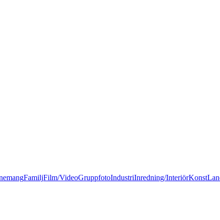
nemang
Familj
Film/Video
Gruppfoto
Industri
Inredning/Interiör
Konst
Lan