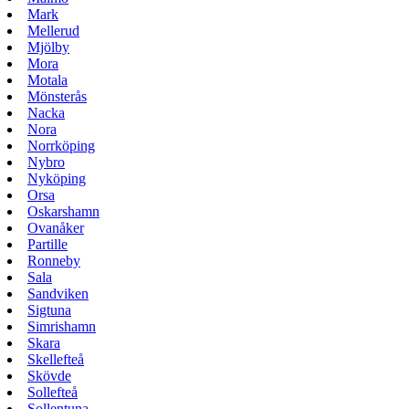
Mark
Mellerud
Mjölby
Mora
Motala
Mönsterås
Nacka
Nora
Norrköping
Nybro
Nyköping
Orsa
Oskarshamn
Ovanåker
Partille
Ronneby
Sala
Sandviken
Sigtuna
Simrishamn
Skara
Skellefteå
Skövde
Sollefteå
Sollentuna