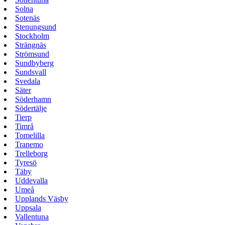
Solna
Sotenäs
Stenungsund
Stockholm
Strängnäs
Strömsund
Sundbyberg
Sundsvall
Svedala
Säter
Söderhamn
Södertälje
Tierp
Timrå
Tomelilla
Tranemo
Trelleborg
Tyresö
Täby
Uddevalla
Umeå
Upplands Väsby
Uppsala
Vallentuna