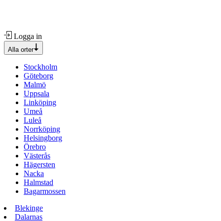
Logga in
Alla orter
Stockholm
Göteborg
Malmö
Uppsala
Linköping
Umeå
Luleå
Norrköping
Helsingborg
Örebro
Västerås
Hägersten
Nacka
Halmstad
Bagarmossen
Blekinge
Dalarnas