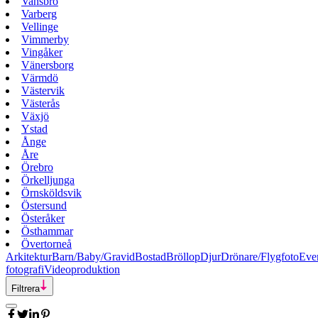
Vansbro
Varberg
Vellinge
Vimmerby
Vingåker
Vänersborg
Värmdö
Västervik
Västerås
Växjö
Ystad
Ånge
Åre
Örebro
Örkelljunga
Örnsköldsvik
Östersund
Österåker
Östhammar
Övertorneå
Arkitektur
Barn/Baby/Gravid
Bostad
Bröllop
Djur
Drönare/Flygfoto
Eve
fotografi
Videoproduktion
Filtrera