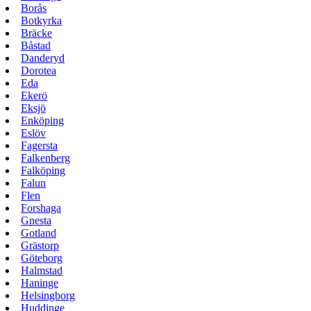
Borås
Botkyrka
Bräcke
Båstad
Danderyd
Dorotea
Eda
Ekerö
Eksjö
Enköping
Eslöv
Fagersta
Falkenberg
Falköping
Falun
Flen
Forshaga
Gnesta
Gotland
Grästorp
Göteborg
Halmstad
Haninge
Helsingborg
Huddinge