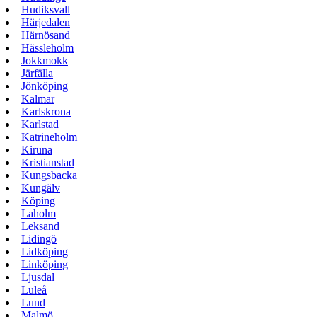
Hudiksvall
Härjedalen
Härnösand
Hässleholm
Jokkmokk
Järfälla
Jönköping
Kalmar
Karlskrona
Karlstad
Katrineholm
Kiruna
Kristianstad
Kungsbacka
Kungälv
Köping
Laholm
Leksand
Lidingö
Lidköping
Linköping
Ljusdal
Luleå
Lund
Malmö