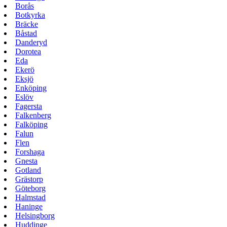
Borås
Botkyrka
Bräcke
Båstad
Danderyd
Dorotea
Eda
Ekerö
Eksjö
Enköping
Eslöv
Fagersta
Falkenberg
Falköping
Falun
Flen
Forshaga
Gnesta
Gotland
Grästorp
Göteborg
Halmstad
Haninge
Helsingborg
Huddinge