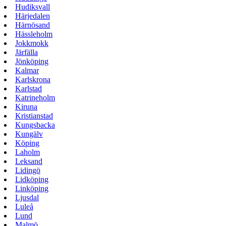
Hudiksvall
Härjedalen
Härnösand
Hässleholm
Jokkmokk
Järfälla
Jönköping
Kalmar
Karlskrona
Karlstad
Katrineholm
Kiruna
Kristianstad
Kungsbacka
Kungälv
Köping
Laholm
Leksand
Lidingö
Lidköping
Linköping
Ljusdal
Luleå
Lund
Malmö