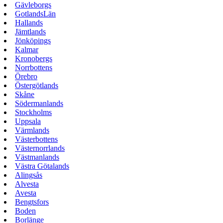
Gävleborgs
GotlandsLän
Hallands
Jämtlands
Jönköpings
Kalmar
Kronobergs
Norrbottens
Örebro
Östergötlands
Skåne
Södermanlands
Stockholms
Uppsala
Värmlands
Västerbottens
Västernorrlands
Västmanlands
Västra Götalands
Alingsås
Alvesta
Avesta
Bengtsfors
Boden
Borlänge