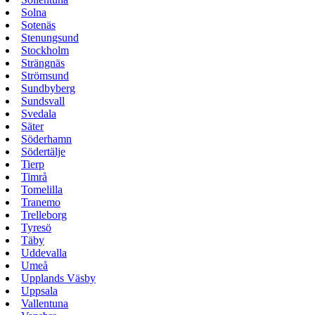
Solna
Sotenäs
Stenungsund
Stockholm
Strängnäs
Strömsund
Sundbyberg
Sundsvall
Svedala
Säter
Söderhamn
Södertälje
Tierp
Timrå
Tomelilla
Tranemo
Trelleborg
Tyresö
Täby
Uddevalla
Umeå
Upplands Väsby
Uppsala
Vallentuna