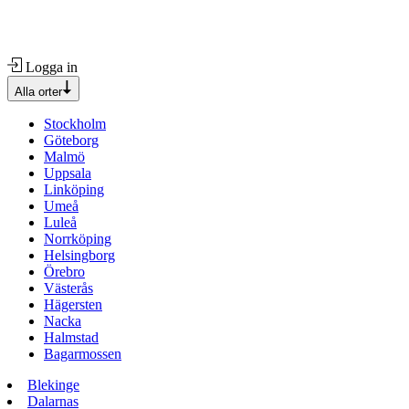
Logga in
Alla orter
Stockholm
Göteborg
Malmö
Uppsala
Linköping
Umeå
Luleå
Norrköping
Helsingborg
Örebro
Västerås
Hägersten
Nacka
Halmstad
Bagarmossen
Blekinge
Dalarnas