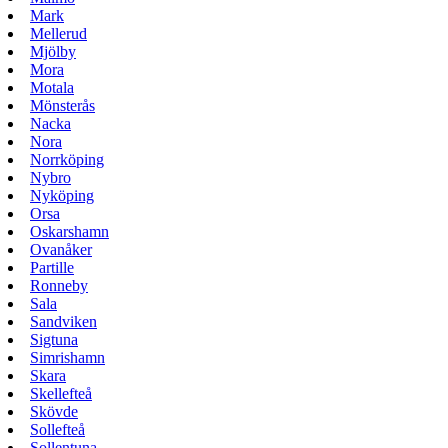
Mark
Mellerud
Mjölby
Mora
Motala
Mönsterås
Nacka
Nora
Norrköping
Nybro
Nyköping
Orsa
Oskarshamn
Ovanåker
Partille
Ronneby
Sala
Sandviken
Sigtuna
Simrishamn
Skara
Skellefteå
Skövde
Sollefteå
Sollentuna