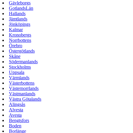
Gävleborgs
GotlandsLän
Hallands
Jämtlands
Jönköpings
Kalmar
Kronobergs
Norrbottens
Örebro
Östergötlands
Skåne
Södermanlands
Stockholms
Uppsala
Värmlands
Västerbottens
Västernorrlands
Västmanlands
Västra Götalands
Alingsås
Alvesta
Avesta
Bengtsfors
Boden
Borlänge