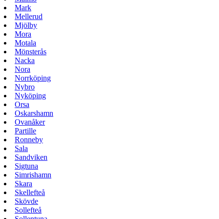
Mark
Mellerud
Mjölby
Mora
Motala
Mönsterås
Nacka
Nora
Norrköping
Nybro
Nyköping
Orsa
Oskarshamn
Ovanåker
Partille
Ronneby
Sala
Sandviken
Sigtuna
Simrishamn
Skara
Skellefteå
Skövde
Sollefteå
Sollentuna