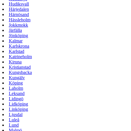
Hudiksvall
Härjedalen
Härnösand
Hässleholm
Jokkmokk
Järfälla
Jönköping
Kalmar
Karlskrona
Karlstad
Katrineholm
Kiruna
Kristianstad
Kungsbacka
Kungälv
Köping
Laholm
Leksand
Lidingö
Lidköping
Linköping
Ljusdal
Luleå
Lund
Malmö