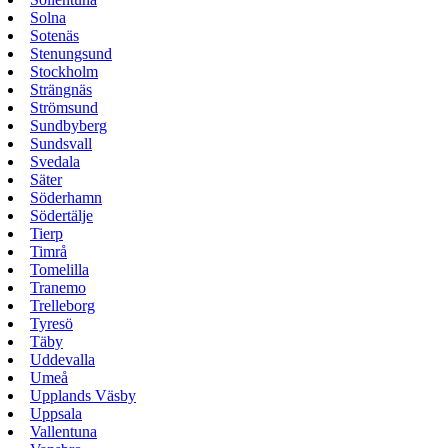
Solna
Sotenäs
Stenungsund
Stockholm
Strängnäs
Strömsund
Sundbyberg
Sundsvall
Svedala
Säter
Söderhamn
Södertälje
Tierp
Timrå
Tomelilla
Tranemo
Trelleborg
Tyresö
Täby
Uddevalla
Umeå
Upplands Väsby
Uppsala
Vallentuna