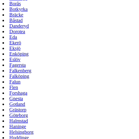
Borås
Botkyrka
Bräcke
Båstad
Danderyd
Dorotea
Eda
Ekerö
Eksjö
Enköping
Eslöv
Fagersta
Falkenberg
Falköping
Falun
Flen
Forshaga
Gnesta
Gotland
Grästorp
Göteborg
Halmstad
Haninge
Helsingborg
Huddinge