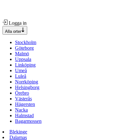
Logga in
Alla orter
Stockholm
Göteborg
Malmö
Uppsala
Linköping
Umeå
Luleå
Norrköping
Helsingborg
Örebro
Västerås
Hägersten
Nacka
Halmstad
Bagarmossen
Blekinge
Dalarnas