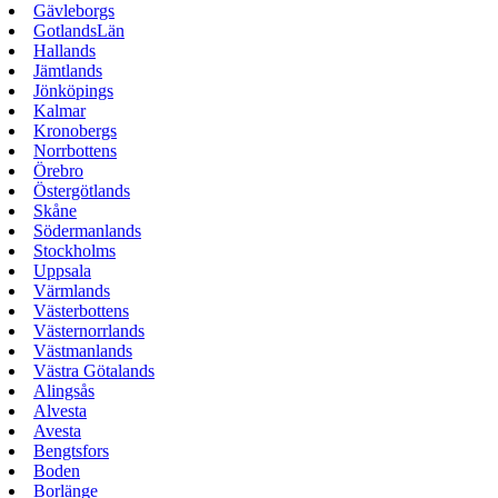
Gävleborgs
GotlandsLän
Hallands
Jämtlands
Jönköpings
Kalmar
Kronobergs
Norrbottens
Örebro
Östergötlands
Skåne
Södermanlands
Stockholms
Uppsala
Värmlands
Västerbottens
Västernorrlands
Västmanlands
Västra Götalands
Alingsås
Alvesta
Avesta
Bengtsfors
Boden
Borlänge