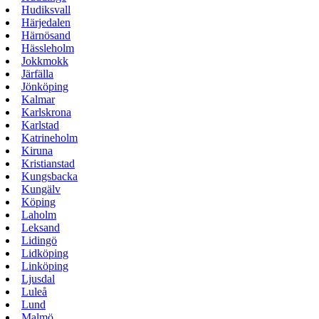
Hudiksvall
Härjedalen
Härnösand
Hässleholm
Jokkmokk
Järfälla
Jönköping
Kalmar
Karlskrona
Karlstad
Katrineholm
Kiruna
Kristianstad
Kungsbacka
Kungälv
Köping
Laholm
Leksand
Lidingö
Lidköping
Linköping
Ljusdal
Luleå
Lund
Malmö