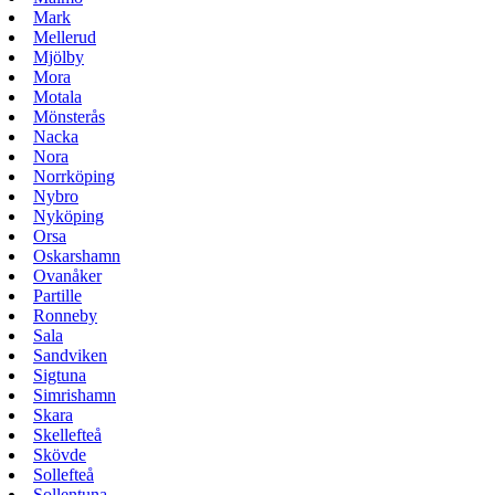
Mark
Mellerud
Mjölby
Mora
Motala
Mönsterås
Nacka
Nora
Norrköping
Nybro
Nyköping
Orsa
Oskarshamn
Ovanåker
Partille
Ronneby
Sala
Sandviken
Sigtuna
Simrishamn
Skara
Skellefteå
Skövde
Sollefteå
Sollentuna