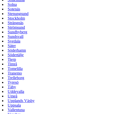
Solna
Sotenäs
Stenungsund
Stockholm
Strängnäs
Strömsund
Sundbyberg
Sundsvall
Svedala
Säter
Söderhamn
Södertälje
Tierp
Timrå
Tomelilla
Tranemo
Trelleborg
Tyresö
Täby
Uddevalla
Umeå
Upplands Väsby
Uppsala
Vallentuna