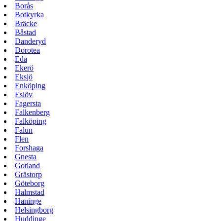
Borås
Botkyrka
Bräcke
Båstad
Danderyd
Dorotea
Eda
Ekerö
Eksjö
Enköping
Eslöv
Fagersta
Falkenberg
Falköping
Falun
Flen
Forshaga
Gnesta
Gotland
Grästorp
Göteborg
Halmstad
Haninge
Helsingborg
Huddinge