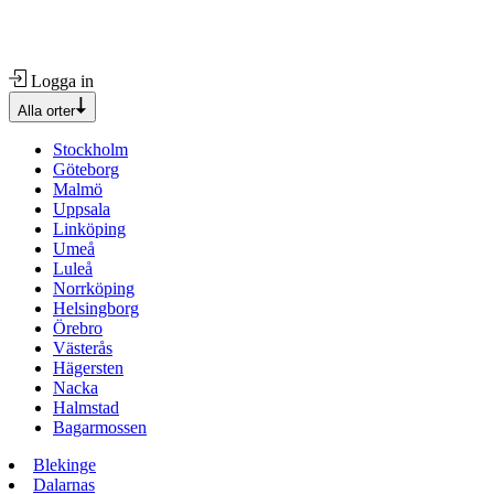
Logga in
Alla orter
Stockholm
Göteborg
Malmö
Uppsala
Linköping
Umeå
Luleå
Norrköping
Helsingborg
Örebro
Västerås
Hägersten
Nacka
Halmstad
Bagarmossen
Blekinge
Dalarnas