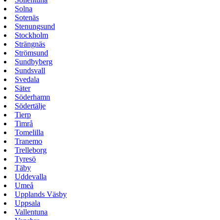
Solna
Sotenäs
Stenungsund
Stockholm
Strängnäs
Strömsund
Sundbyberg
Sundsvall
Svedala
Säter
Söderhamn
Södertälje
Tierp
Timrå
Tomelilla
Tranemo
Trelleborg
Tyresö
Täby
Uddevalla
Umeå
Upplands Väsby
Uppsala
Vallentuna