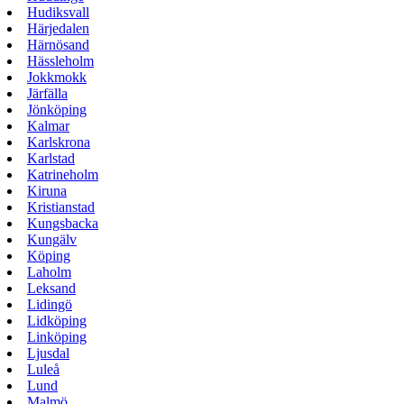
Hudiksvall
Härjedalen
Härnösand
Hässleholm
Jokkmokk
Järfälla
Jönköping
Kalmar
Karlskrona
Karlstad
Katrineholm
Kiruna
Kristianstad
Kungsbacka
Kungälv
Köping
Laholm
Leksand
Lidingö
Lidköping
Linköping
Ljusdal
Luleå
Lund
Malmö