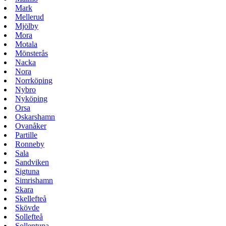
Mark
Mellerud
Mjölby
Mora
Motala
Mönsterås
Nacka
Nora
Norrköping
Nybro
Nyköping
Orsa
Oskarshamn
Ovanåker
Partille
Ronneby
Sala
Sandviken
Sigtuna
Simrishamn
Skara
Skellefteå
Skövde
Sollefteå
Sollentuna