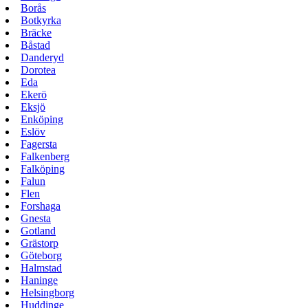
Borås
Botkyrka
Bräcke
Båstad
Danderyd
Dorotea
Eda
Ekerö
Eksjö
Enköping
Eslöv
Fagersta
Falkenberg
Falköping
Falun
Flen
Forshaga
Gnesta
Gotland
Grästorp
Göteborg
Halmstad
Haninge
Helsingborg
Huddinge