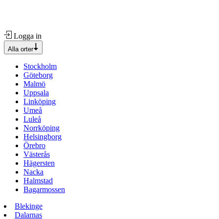
Logga in
Alla orter
Stockholm
Göteborg
Malmö
Uppsala
Linköping
Umeå
Luleå
Norrköping
Helsingborg
Örebro
Västerås
Hägersten
Nacka
Halmstad
Bagarmossen
Blekinge
Dalarnas