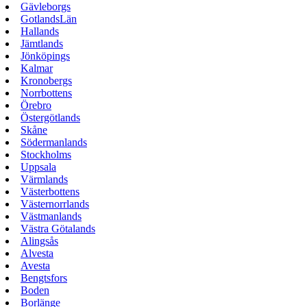
Gävleborgs
GotlandsLän
Hallands
Jämtlands
Jönköpings
Kalmar
Kronobergs
Norrbottens
Örebro
Östergötlands
Skåne
Södermanlands
Stockholms
Uppsala
Värmlands
Västerbottens
Västernorrlands
Västmanlands
Västra Götalands
Alingsås
Alvesta
Avesta
Bengtsfors
Boden
Borlänge