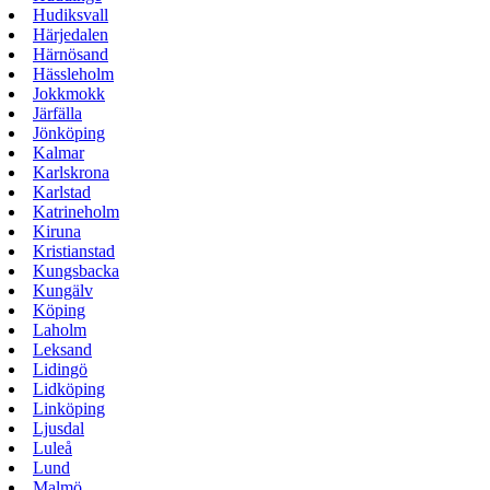
Hudiksvall
Härjedalen
Härnösand
Hässleholm
Jokkmokk
Järfälla
Jönköping
Kalmar
Karlskrona
Karlstad
Katrineholm
Kiruna
Kristianstad
Kungsbacka
Kungälv
Köping
Laholm
Leksand
Lidingö
Lidköping
Linköping
Ljusdal
Luleå
Lund
Malmö