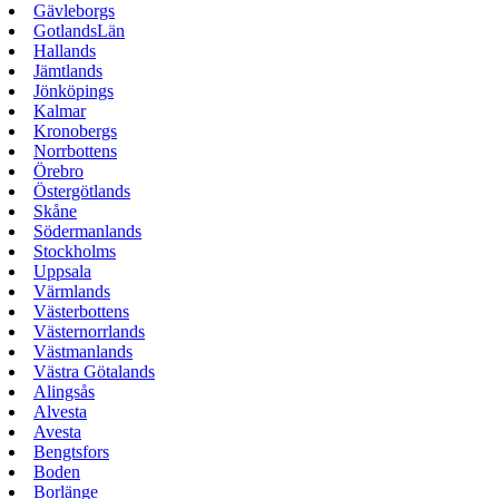
Gävleborgs
GotlandsLän
Hallands
Jämtlands
Jönköpings
Kalmar
Kronobergs
Norrbottens
Örebro
Östergötlands
Skåne
Södermanlands
Stockholms
Uppsala
Värmlands
Västerbottens
Västernorrlands
Västmanlands
Västra Götalands
Alingsås
Alvesta
Avesta
Bengtsfors
Boden
Borlänge