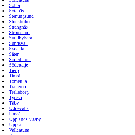
Solna
Sotenäs
Stenungsund
Stockholm
Strängnäs
Strömsund
Sundbyberg
Sundsvall
Svedala
Säter
Söderhamn
Södertälje
Tierp
Timrå
Tomelilla
Tranemo
Trelleborg
Tyresö
Täby
Uddevalla
Umeå
Upplands Väsby
Uppsala
Vallentuna