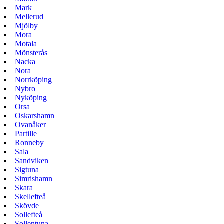
Mark
Mellerud
Mjölby
Mora
Motala
Mönsterås
Nacka
Nora
Norrköping
Nybro
Nyköping
Orsa
Oskarshamn
Ovanåker
Partille
Ronneby
Sala
Sandviken
Sigtuna
Simrishamn
Skara
Skellefteå
Skövde
Sollefteå
Sollentuna