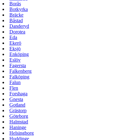
Borås
Botkyrka
Bräcke
Båstad
Danderyd
Dorotea
Eda
Ekerö
Eksjö
Enköping
Eslöv
Fagersta
Falkenberg
Falköping
Falun
Flen
Forshaga
Gnesta
Gotland
Grästorp
Göteborg
Halmstad
Haninge
Helsingborg
Huddinge