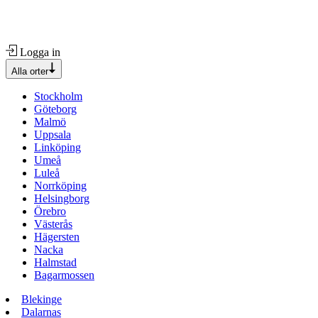
Logga in
Alla orter
Stockholm
Göteborg
Malmö
Uppsala
Linköping
Umeå
Luleå
Norrköping
Helsingborg
Örebro
Västerås
Hägersten
Nacka
Halmstad
Bagarmossen
Blekinge
Dalarnas