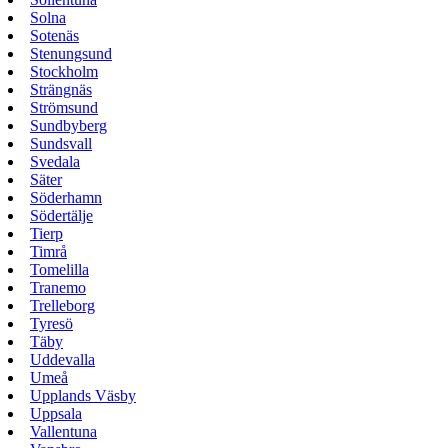
Solna
Sotenäs
Stenungsund
Stockholm
Strängnäs
Strömsund
Sundbyberg
Sundsvall
Svedala
Säter
Söderhamn
Södertälje
Tierp
Timrå
Tomelilla
Tranemo
Trelleborg
Tyresö
Täby
Uddevalla
Umeå
Upplands Väsby
Uppsala
Vallentuna