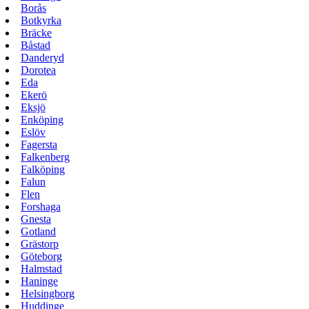
Borås
Botkyrka
Bräcke
Båstad
Danderyd
Dorotea
Eda
Ekerö
Eksjö
Enköping
Eslöv
Fagersta
Falkenberg
Falköping
Falun
Flen
Forshaga
Gnesta
Gotland
Grästorp
Göteborg
Halmstad
Haninge
Helsingborg
Huddinge