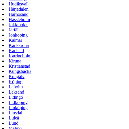
Hudiksvall
Härjedalen
Härnösand
Hässleholm
Jokkmokk
Järfälla
Jönköping
Kalmar
Karlskrona
Karlstad
Katrineholm
Kiruna
Kristianstad
Kungsbacka
Kungälv
Köping
Laholm
Leksand
Lidingö
Lidköping
Linköping
Ljusdal
Luleå
Lund
Malmö