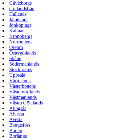
Gävleborgs
GotlandsLän
Hallands
Jämtlands
Jönköpings
Kalmar
Kronobergs
Norrbottens
Örebro
Östergötlands
Skåne
Södermanlands
Stockholms
Uppsala
Värmlands
Västerbottens
Västernorrlands
Västmanlands
Västra Götalands
Alingsås
Alvesta
Avesta
Bengtsfors
Boden
Borlänge