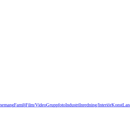
nemang
Familj
Film/Video
Gruppfoto
Industri
Inredning/Interiör
Konst
Lan