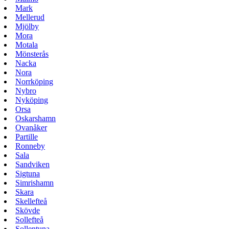
Mark
Mellerud
Mjölby
Mora
Motala
Mönsterås
Nacka
Nora
Norrköping
Nybro
Nyköping
Orsa
Oskarshamn
Ovanåker
Partille
Ronneby
Sala
Sandviken
Sigtuna
Simrishamn
Skara
Skellefteå
Skövde
Sollefteå
Sollentuna