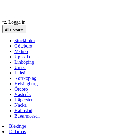
Logga in
Alla orter
Stockholm
Göteborg
Malmö
Uppsala
Linköping
Umeå
Luleå
Norrköping
Helsingborg
Örebro
Västerås
Hägersten
Nacka
Halmstad
Bagarmossen
Blekinge
Dalarnas