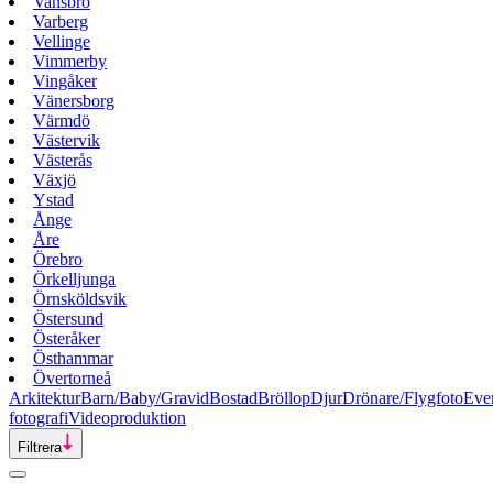
Vansbro
Varberg
Vellinge
Vimmerby
Vingåker
Vänersborg
Värmdö
Västervik
Västerås
Växjö
Ystad
Ånge
Åre
Örebro
Örkelljunga
Örnsköldsvik
Östersund
Österåker
Östhammar
Övertorneå
Arkitektur
Barn/Baby/Gravid
Bostad
Bröllop
Djur
Drönare/Flygfoto
Eve
fotografi
Videoproduktion
Filtrera