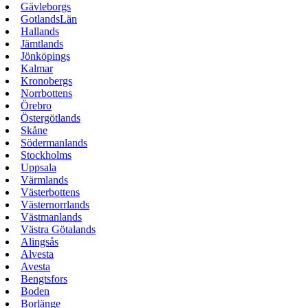
Gävleborgs
GotlandsLän
Hallands
Jämtlands
Jönköpings
Kalmar
Kronobergs
Norrbottens
Örebro
Östergötlands
Skåne
Södermanlands
Stockholms
Uppsala
Värmlands
Västerbottens
Västernorrlands
Västmanlands
Västra Götalands
Alingsås
Alvesta
Avesta
Bengtsfors
Boden
Borlänge