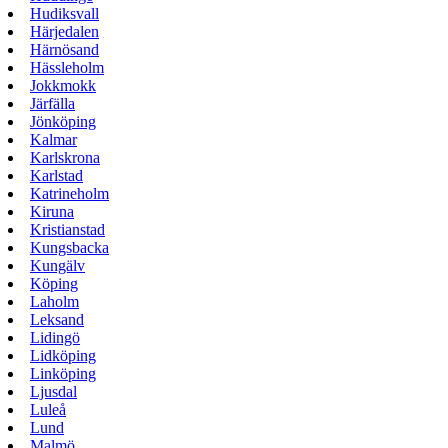
Hudiksvall
Härjedalen
Härnösand
Hässleholm
Jokkmokk
Järfälla
Jönköping
Kalmar
Karlskrona
Karlstad
Katrineholm
Kiruna
Kristianstad
Kungsbacka
Kungälv
Köping
Laholm
Leksand
Lidingö
Lidköping
Linköping
Ljusdal
Luleå
Lund
Malmö