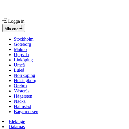
Logga in
Alla orter
Stockholm
Göteborg
Malmö
Uppsala
Linköping
Umeå
Luleå
Norrköping
Helsingborg
Örebro
Västerås
Hägersten
Nacka
Halmstad
Bagarmossen
Blekinge
Dalarnas