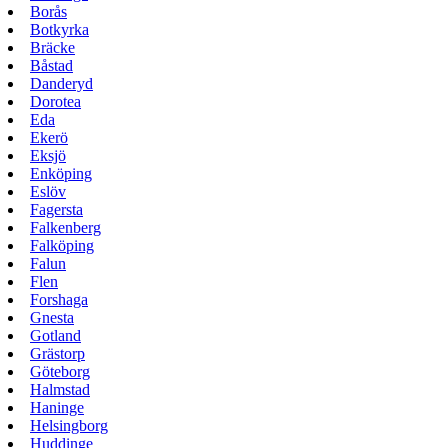
Borås
Botkyrka
Bräcke
Båstad
Danderyd
Dorotea
Eda
Ekerö
Eksjö
Enköping
Eslöv
Fagersta
Falkenberg
Falköping
Falun
Flen
Forshaga
Gnesta
Gotland
Grästorp
Göteborg
Halmstad
Haninge
Helsingborg
Huddinge