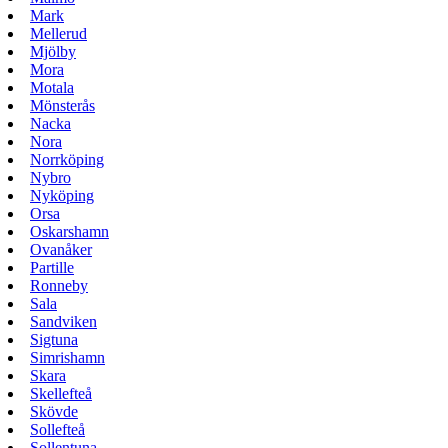
Mark
Mellerud
Mjölby
Mora
Motala
Mönsterås
Nacka
Nora
Norrköping
Nybro
Nyköping
Orsa
Oskarshamn
Ovanåker
Partille
Ronneby
Sala
Sandviken
Sigtuna
Simrishamn
Skara
Skellefteå
Skövde
Sollefteå
Sollentuna