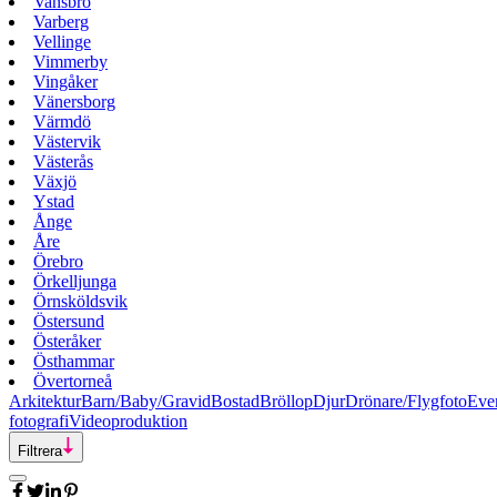
Vansbro
Varberg
Vellinge
Vimmerby
Vingåker
Vänersborg
Värmdö
Västervik
Västerås
Växjö
Ystad
Ånge
Åre
Örebro
Örkelljunga
Örnsköldsvik
Östersund
Österåker
Östhammar
Övertorneå
Arkitektur
Barn/Baby/Gravid
Bostad
Bröllop
Djur
Drönare/Flygfoto
Eve
fotografi
Videoproduktion
Filtrera