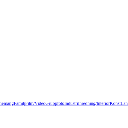
nemang
Familj
Film/Video
Gruppfoto
Industri
Inredning/Interiör
Konst
Lan