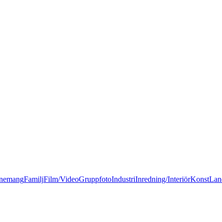
nemang
Familj
Film/Video
Gruppfoto
Industri
Inredning/Interiör
Konst
Lan