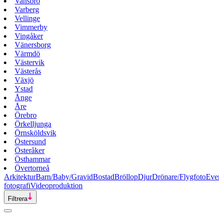
Vansbro
Varberg
Vellinge
Vimmerby
Vingåker
Vänersborg
Värmdö
Västervik
Västerås
Växjö
Ystad
Ånge
Åre
Örebro
Örkelljunga
Örnsköldsvik
Östersund
Österåker
Östhammar
Övertorneå
Arkitektur
Barn/Baby/Gravid
Bostad
Bröllop
Djur
Drönare/Flygfoto
Eve
fotografi
Videoproduktion
Filtrera