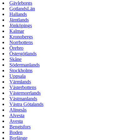
Gävleborgs
GotlandsLän
Hallands
Jämtlands
Jönköpings
Kalmar
Kronobergs
Norrbottens
Örebro
Östergötlands
Skåne
Södermanlands
Stockholms
Uppsala
Värmlands
Västerbottens
Västernorrlands
Västmanlands
Västra Götalands
Alingsås
Alvesta
Avesta
Bengtsfors
Boden
Borlänge