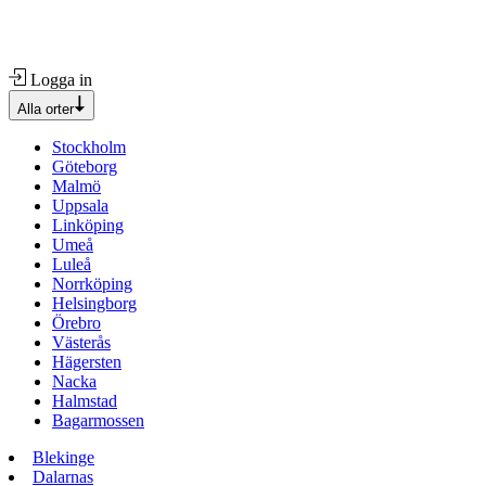
Logga in
Alla orter
Stockholm
Göteborg
Malmö
Uppsala
Linköping
Umeå
Luleå
Norrköping
Helsingborg
Örebro
Västerås
Hägersten
Nacka
Halmstad
Bagarmossen
Blekinge
Dalarnas