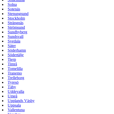
Solna
Sotenäs
Stenungsund
Stockholm
Strängnäs
Strömsund
Sundbyberg
Sundsvall
Svedala
Säter
Söderhamn
Södertälje
Tierp
Timrå
Tomelilla
Tranemo
Trelleborg
Tyresö
Täby
Uddevalla
Umeå
Upplands Väsby
Uppsala
Vallentuna