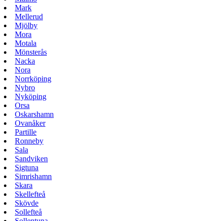
Mark
Mellerud
Mjölby
Mora
Motala
Mönsterås
Nacka
Nora
Norrköping
Nybro
Nyköping
Orsa
Oskarshamn
Ovanåker
Partille
Ronneby
Sala
Sandviken
Sigtuna
Simrishamn
Skara
Skellefteå
Skövde
Sollefteå
Sollentuna