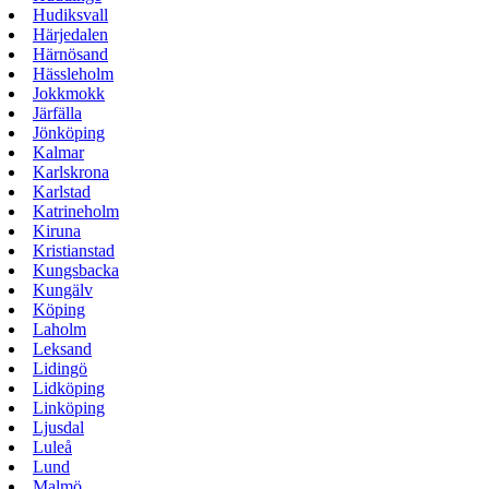
Hudiksvall
Härjedalen
Härnösand
Hässleholm
Jokkmokk
Järfälla
Jönköping
Kalmar
Karlskrona
Karlstad
Katrineholm
Kiruna
Kristianstad
Kungsbacka
Kungälv
Köping
Laholm
Leksand
Lidingö
Lidköping
Linköping
Ljusdal
Luleå
Lund
Malmö