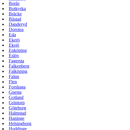
Borås
Botkyrka
Bräcke
Båstad
Danderyd
Dorotea
Eda
Ekerö
Eksjö
Enköping
Eslöv
Fagersta
Falkenberg
Falköping
Falun
Flen
Forshaga
Gnesta
Gotland
Grästorp
Göteborg
Halmstad
Haninge
Helsingborg
Huddinge