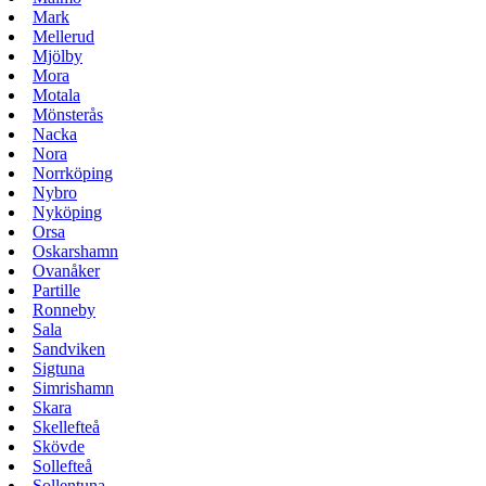
Mark
Mellerud
Mjölby
Mora
Motala
Mönsterås
Nacka
Nora
Norrköping
Nybro
Nyköping
Orsa
Oskarshamn
Ovanåker
Partille
Ronneby
Sala
Sandviken
Sigtuna
Simrishamn
Skara
Skellefteå
Skövde
Sollefteå
Sollentuna