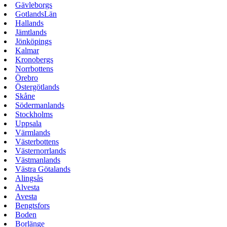
Gävleborgs
GotlandsLän
Hallands
Jämtlands
Jönköpings
Kalmar
Kronobergs
Norrbottens
Örebro
Östergötlands
Skåne
Södermanlands
Stockholms
Uppsala
Värmlands
Västerbottens
Västernorrlands
Västmanlands
Västra Götalands
Alingsås
Alvesta
Avesta
Bengtsfors
Boden
Borlänge