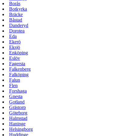
Borås
Botkyrka
Bräcke
Båstad
Danderyd
Dorotea
Eda
Ekerö
Eksjö
Enköping
Eslöv
Fagersta
Falkenberg
Falköping
Falun
Flen
Forshaga
Gnesta
Gotland
Grästorp
Göteborg
Halmstad
Haninge
Helsingborg
Huddinge