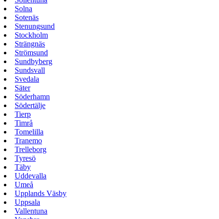
Solna
Sotenäs
Stenungsund
Stockholm
Strängnäs
Strömsund
Sundbyberg
Sundsvall
Svedala
Säter
Söderhamn
Södertälje
Tierp
Timrå
Tomelilla
Tranemo
Trelleborg
Tyresö
Täby
Uddevalla
Umeå
Upplands Väsby
Uppsala
Vallentuna