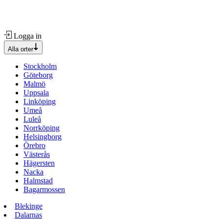
Logga in
Alla orter
Stockholm
Göteborg
Malmö
Uppsala
Linköping
Umeå
Luleå
Norrköping
Helsingborg
Örebro
Västerås
Hägersten
Nacka
Halmstad
Bagarmossen
Blekinge
Dalarnas