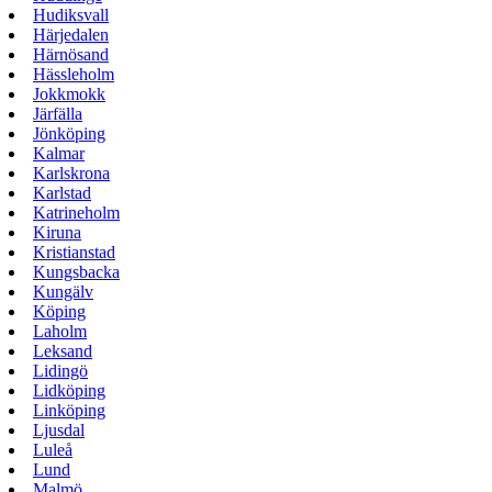
Hudiksvall
Härjedalen
Härnösand
Hässleholm
Jokkmokk
Järfälla
Jönköping
Kalmar
Karlskrona
Karlstad
Katrineholm
Kiruna
Kristianstad
Kungsbacka
Kungälv
Köping
Laholm
Leksand
Lidingö
Lidköping
Linköping
Ljusdal
Luleå
Lund
Malmö