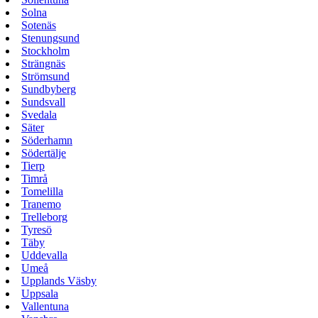
Solna
Sotenäs
Stenungsund
Stockholm
Strängnäs
Strömsund
Sundbyberg
Sundsvall
Svedala
Säter
Söderhamn
Södertälje
Tierp
Timrå
Tomelilla
Tranemo
Trelleborg
Tyresö
Täby
Uddevalla
Umeå
Upplands Väsby
Uppsala
Vallentuna