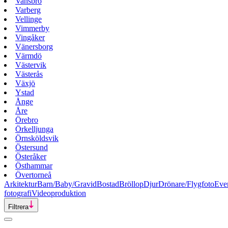
Vansbro
Varberg
Vellinge
Vimmerby
Vingåker
Vänersborg
Värmdö
Västervik
Västerås
Växjö
Ystad
Ånge
Åre
Örebro
Örkelljunga
Örnsköldsvik
Östersund
Österåker
Östhammar
Övertorneå
Arkitektur
Barn/Baby/Gravid
Bostad
Bröllop
Djur
Drönare/Flygfoto
Eve
fotografi
Videoproduktion
Filtrera