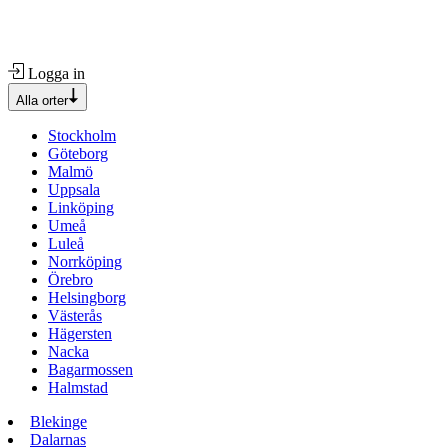
Logga in
Alla orter
Stockholm
Göteborg
Malmö
Uppsala
Linköping
Umeå
Luleå
Norrköping
Örebro
Helsingborg
Västerås
Hägersten
Nacka
Bagarmossen
Halmstad
Blekinge
Dalarnas