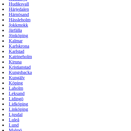
Hudiksvall
Härjedalen
Härnösand
Hässleholm
Jokkmokk
Järfälla
Jönköping
Kalmar
Karlskrona
Karlstad
Katrineholm
Kiruna
Kristianstad
Kungsbacka
Kungälv
Köping
Laholm
Leksand
Lidingö
Lidköping
Linköping
Ljusdal
Luleå
Lund
Malmö