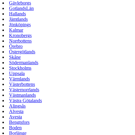
Gävleborgs
GotlandsLän
Hallands
Jämtlands
Jönköpings
Kalmar
Kronobergs
Norrbottens
Örebro
Östergötlands
Skåne
Södermanlands
Stockholms
Uppsala
Värmlands
Västerbottens
Västernorrlands
Västmanlands
Västra Götalands
Alingsås
Alvesta
Avesta
Bengtsfors
Boden
Borlänge