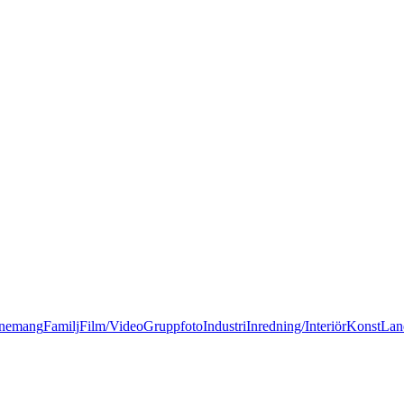
nemang
Familj
Film/Video
Gruppfoto
Industri
Inredning/Interiör
Konst
Lan