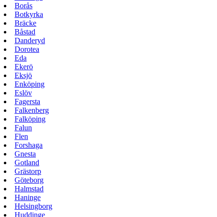
Borås
Botkyrka
Bräcke
Båstad
Danderyd
Dorotea
Eda
Ekerö
Eksjö
Enköping
Eslöv
Fagersta
Falkenberg
Falköping
Falun
Flen
Forshaga
Gnesta
Gotland
Grästorp
Göteborg
Halmstad
Haninge
Helsingborg
Huddinge