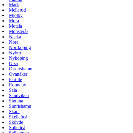
Mark
Mellerud
Mjölby
Mora
Motala
Mönsterås
Nacka
Nora
Norrköping
Nybro
Nyköping
Orsa
Oskarshamn
Ovanåker
Partille
Ronneby
Sala
Sandviken
Sigtuna
Simrishamn
Skara
Skellefteå
Skövde
Sollefteå
Sollentuna