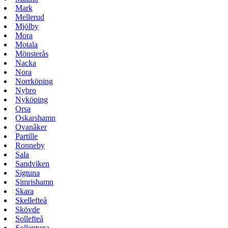
Mark
Mellerud
Mjölby
Mora
Motala
Mönsterås
Nacka
Nora
Norrköping
Nybro
Nyköping
Orsa
Oskarshamn
Ovanåker
Partille
Ronneby
Sala
Sandviken
Sigtuna
Simrishamn
Skara
Skellefteå
Skövde
Sollefteå
Sollentuna