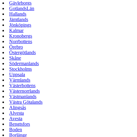
Gävleborgs
GotlandsLän
Hallands
Jämtlands
Jönköpings
Kalmar
Kronobergs
Norrbottens
Örebro
Östergötlands
Skåne
Södermanlands
Stockholms
Uppsala
Värmlands
Västerbottens
Västernorrlands
Västmanlands
Västra Götalands
Alingsås
Alvesta
Avesta
Bengtsfors
Boden
Borlänge