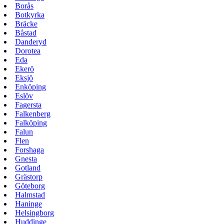
Borås
Botkyrka
Bräcke
Båstad
Danderyd
Dorotea
Eda
Ekerö
Eksjö
Enköping
Eslöv
Fagersta
Falkenberg
Falköping
Falun
Flen
Forshaga
Gnesta
Gotland
Grästorp
Göteborg
Halmstad
Haninge
Helsingborg
Huddinge