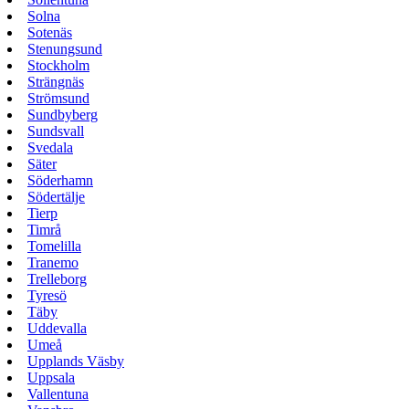
Solna
Sotenäs
Stenungsund
Stockholm
Strängnäs
Strömsund
Sundbyberg
Sundsvall
Svedala
Säter
Söderhamn
Södertälje
Tierp
Timrå
Tomelilla
Tranemo
Trelleborg
Tyresö
Täby
Uddevalla
Umeå
Upplands Väsby
Uppsala
Vallentuna