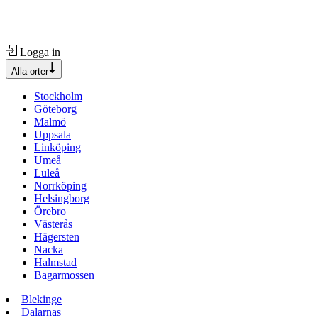
Logga in
Alla orter
Stockholm
Göteborg
Malmö
Uppsala
Linköping
Umeå
Luleå
Norrköping
Helsingborg
Örebro
Västerås
Hägersten
Nacka
Halmstad
Bagarmossen
Blekinge
Dalarnas