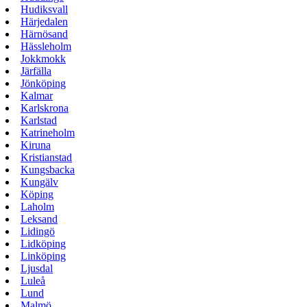
Hudiksvall
Härjedalen
Härnösand
Hässleholm
Jokkmokk
Järfälla
Jönköping
Kalmar
Karlskrona
Karlstad
Katrineholm
Kiruna
Kristianstad
Kungsbacka
Kungälv
Köping
Laholm
Leksand
Lidingö
Lidköping
Linköping
Ljusdal
Luleå
Lund
Malmö