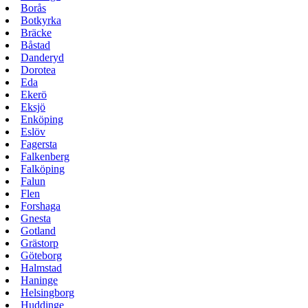
Borås
Botkyrka
Bräcke
Båstad
Danderyd
Dorotea
Eda
Ekerö
Eksjö
Enköping
Eslöv
Fagersta
Falkenberg
Falköping
Falun
Flen
Forshaga
Gnesta
Gotland
Grästorp
Göteborg
Halmstad
Haninge
Helsingborg
Huddinge