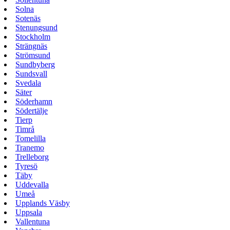
Solna
Sotenäs
Stenungsund
Stockholm
Strängnäs
Strömsund
Sundbyberg
Sundsvall
Svedala
Säter
Söderhamn
Södertälje
Tierp
Timrå
Tomelilla
Tranemo
Trelleborg
Tyresö
Täby
Uddevalla
Umeå
Upplands Väsby
Uppsala
Vallentuna