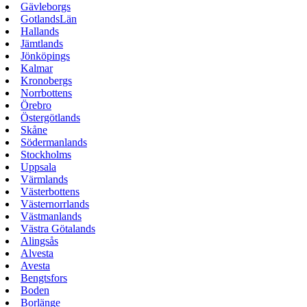
Gävleborgs
GotlandsLän
Hallands
Jämtlands
Jönköpings
Kalmar
Kronobergs
Norrbottens
Örebro
Östergötlands
Skåne
Södermanlands
Stockholms
Uppsala
Värmlands
Västerbottens
Västernorrlands
Västmanlands
Västra Götalands
Alingsås
Alvesta
Avesta
Bengtsfors
Boden
Borlänge