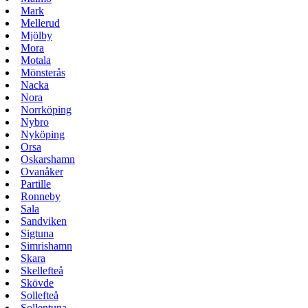
Mark
Mellerud
Mjölby
Mora
Motala
Mönsterås
Nacka
Nora
Norrköping
Nybro
Nyköping
Orsa
Oskarshamn
Ovanåker
Partille
Ronneby
Sala
Sandviken
Sigtuna
Simrishamn
Skara
Skellefteå
Skövde
Sollefteå
Sollentuna