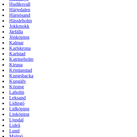
Hudiksvall
Härjedalen
Härnösand
Hässleholm
Jokkmokk
Järfälla
Jönköping
Kalmar
Karlskrona
Karlstad
Katrineholm
Kiruna
Kristianstad
Kungsbacka
Kungälv
Köping
Laholm
Leksand
Lidingö
Lidköping
Linköping
Ljusdal
Luleå
Lund
Malmö