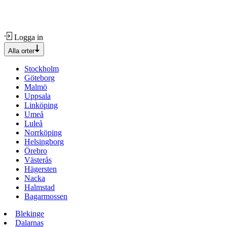
Logga in
Alla orter
Stockholm
Göteborg
Malmö
Uppsala
Linköping
Umeå
Luleå
Norrköping
Helsingborg
Örebro
Västerås
Hägersten
Nacka
Halmstad
Bagarmossen
Blekinge
Dalarnas