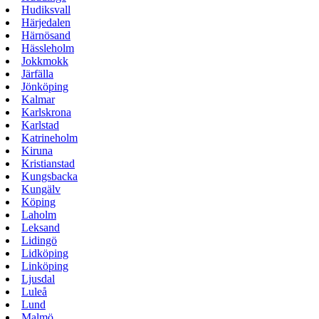
Hudiksvall
Härjedalen
Härnösand
Hässleholm
Jokkmokk
Järfälla
Jönköping
Kalmar
Karlskrona
Karlstad
Katrineholm
Kiruna
Kristianstad
Kungsbacka
Kungälv
Köping
Laholm
Leksand
Lidingö
Lidköping
Linköping
Ljusdal
Luleå
Lund
Malmö