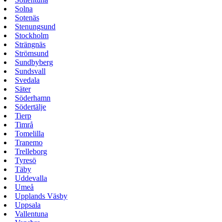
Solna
Sotenäs
Stenungsund
Stockholm
Strängnäs
Strömsund
Sundbyberg
Sundsvall
Svedala
Säter
Söderhamn
Södertälje
Tierp
Timrå
Tomelilla
Tranemo
Trelleborg
Tyresö
Täby
Uddevalla
Umeå
Upplands Väsby
Uppsala
Vallentuna