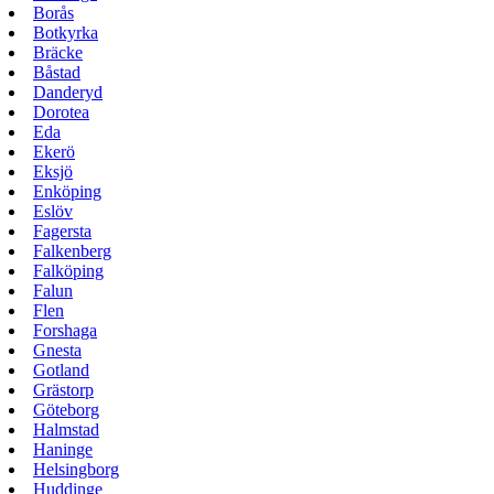
Borås
Botkyrka
Bräcke
Båstad
Danderyd
Dorotea
Eda
Ekerö
Eksjö
Enköping
Eslöv
Fagersta
Falkenberg
Falköping
Falun
Flen
Forshaga
Gnesta
Gotland
Grästorp
Göteborg
Halmstad
Haninge
Helsingborg
Huddinge