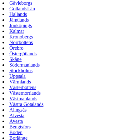
Gävleborgs
GotlandsLän
Hallands
Jämtlands
Jönköpings
Kalmar
Kronobergs
Norrbottens
Örebro
Östergötlands
Skåne
Södermanlands
Stockholms
Uppsala
Värmlands
Västerbottens
Västernorrlands
Västmanlands
Västra Götalands
Alingsås
Alvesta
Avesta
Bengtsfors
Boden
Borlänge