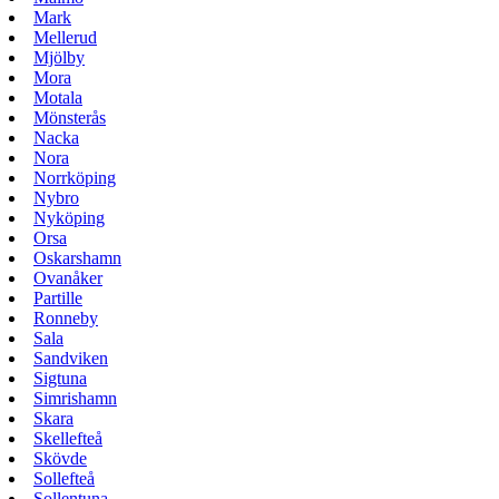
Mark
Mellerud
Mjölby
Mora
Motala
Mönsterås
Nacka
Nora
Norrköping
Nybro
Nyköping
Orsa
Oskarshamn
Ovanåker
Partille
Ronneby
Sala
Sandviken
Sigtuna
Simrishamn
Skara
Skellefteå
Skövde
Sollefteå
Sollentuna