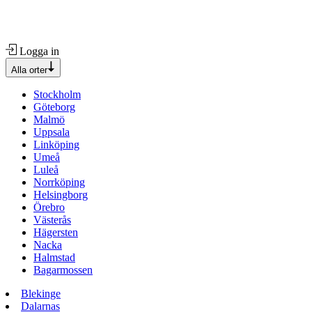
Logga in
Alla orter
Stockholm
Göteborg
Malmö
Uppsala
Linköping
Umeå
Luleå
Norrköping
Helsingborg
Örebro
Västerås
Hägersten
Nacka
Halmstad
Bagarmossen
Blekinge
Dalarnas