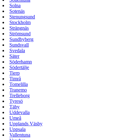
Solna
Sotenäs
Stenungsund
Stockholm
Strängnäs
Strömsund
Sundbyberg
Sundsvall
Svedala
Säter
Söderhamn
Södertälje
Tierp
Timrå
Tomelilla
Tranemo
Trelleborg
Tyresö
Täby
Uddevalla
Umeå
Upplands Väsby
Uppsala
Vallentuna