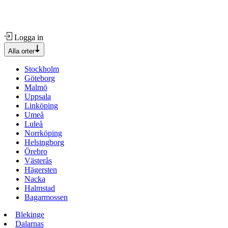
Logga in
Alla orter
Stockholm
Göteborg
Malmö
Uppsala
Linköping
Umeå
Luleå
Norrköping
Helsingborg
Örebro
Västerås
Hägersten
Nacka
Halmstad
Bagarmossen
Blekinge
Dalarnas