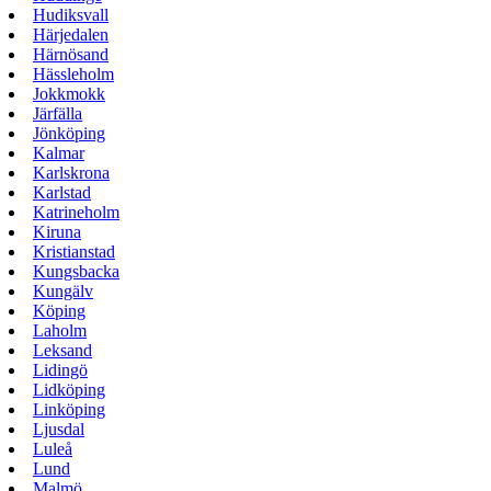
Hudiksvall
Härjedalen
Härnösand
Hässleholm
Jokkmokk
Järfälla
Jönköping
Kalmar
Karlskrona
Karlstad
Katrineholm
Kiruna
Kristianstad
Kungsbacka
Kungälv
Köping
Laholm
Leksand
Lidingö
Lidköping
Linköping
Ljusdal
Luleå
Lund
Malmö