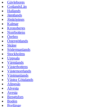
Gävleborgs
GotlandsLän
Hallands
Jämtlands
Jönköpings
Kalmar
Kronobergs
Norrbottens
Örebro
Östergötlands
Skåne
Södermanlands
Stockholms
Uppsala
Värmlands
Västerbottens
Västernorrlands
Västmanlands
Västra Götalands
Alingsås
Alvesta
Avesta
Bengtsfors
Boden
Borlänge