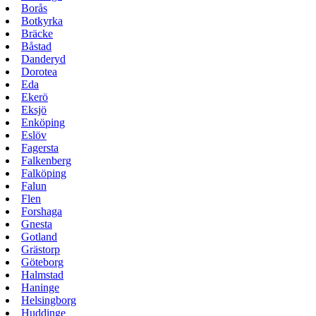
Borås
Botkyrka
Bräcke
Båstad
Danderyd
Dorotea
Eda
Ekerö
Eksjö
Enköping
Eslöv
Fagersta
Falkenberg
Falköping
Falun
Flen
Forshaga
Gnesta
Gotland
Grästorp
Göteborg
Halmstad
Haninge
Helsingborg
Huddinge