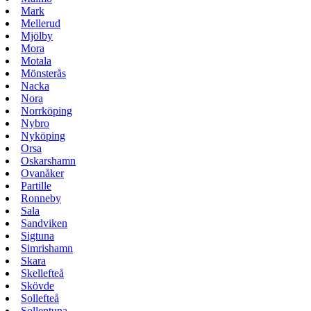
Mark
Mellerud
Mjölby
Mora
Motala
Mönsterås
Nacka
Nora
Norrköping
Nybro
Nyköping
Orsa
Oskarshamn
Ovanåker
Partille
Ronneby
Sala
Sandviken
Sigtuna
Simrishamn
Skara
Skellefteå
Skövde
Sollefteå
Sollentuna