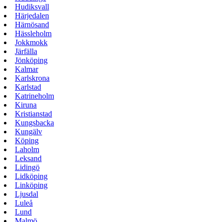
Hudiksvall
Härjedalen
Härnösand
Hässleholm
Jokkmokk
Järfälla
Jönköping
Kalmar
Karlskrona
Karlstad
Katrineholm
Kiruna
Kristianstad
Kungsbacka
Kungälv
Köping
Laholm
Leksand
Lidingö
Lidköping
Linköping
Ljusdal
Luleå
Lund
Malmö