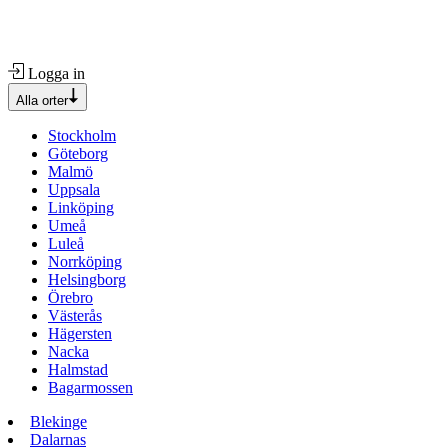
Logga in
Alla orter
Stockholm
Göteborg
Malmö
Uppsala
Linköping
Umeå
Luleå
Norrköping
Helsingborg
Örebro
Västerås
Hägersten
Nacka
Halmstad
Bagarmossen
Blekinge
Dalarnas