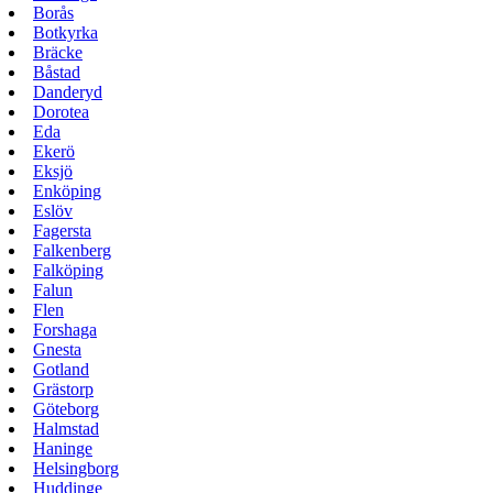
Borås
Botkyrka
Bräcke
Båstad
Danderyd
Dorotea
Eda
Ekerö
Eksjö
Enköping
Eslöv
Fagersta
Falkenberg
Falköping
Falun
Flen
Forshaga
Gnesta
Gotland
Grästorp
Göteborg
Halmstad
Haninge
Helsingborg
Huddinge