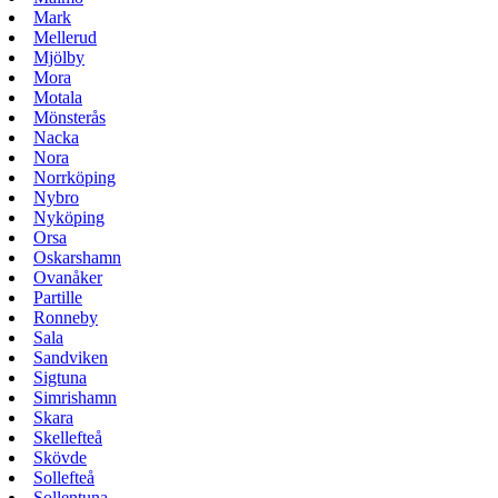
Mark
Mellerud
Mjölby
Mora
Motala
Mönsterås
Nacka
Nora
Norrköping
Nybro
Nyköping
Orsa
Oskarshamn
Ovanåker
Partille
Ronneby
Sala
Sandviken
Sigtuna
Simrishamn
Skara
Skellefteå
Skövde
Sollefteå
Sollentuna