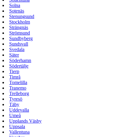
Solna
Sotenäs
Stenungsund
Stockholm
Strängnäs
Strömsund
Sundbyberg
Sundsvall
Svedala
Säter
Söderhamn
Södertälje
Tierp
Timrå
Tomelilla
Tranemo
Trelleborg
Tyresö
Täby
Uddevalla
Umeå
Upplands Väsby
Uppsala
Vallentuna