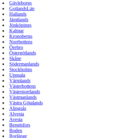
Gävleborgs
GotlandsLän
Hallands
Jämtlands
Jönköpings
Kalmar
Kronobergs
Norrbottens
Örebro
Östergötlands
Skåne
Södermanlands
Stockholms
Uppsala
Värmlands
Västerbottens
Västernorrlands
Västmanlands
Västra Götalands
Alingsås
Alvesta
Avesta
Bengtsfors
Boden
Borlänge