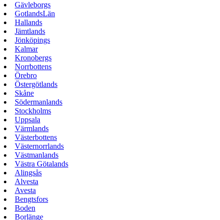
Gävleborgs
GotlandsLän
Hallands
Jämtlands
Jönköpings
Kalmar
Kronobergs
Norrbottens
Örebro
Östergötlands
Skåne
Södermanlands
Stockholms
Uppsala
Värmlands
Västerbottens
Västernorrlands
Västmanlands
Västra Götalands
Alingsås
Alvesta
Avesta
Bengtsfors
Boden
Borlänge