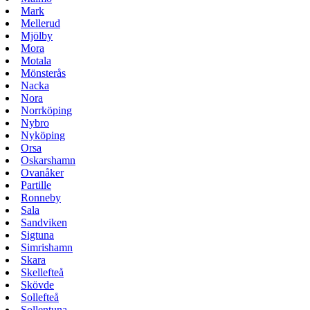
Mark
Mellerud
Mjölby
Mora
Motala
Mönsterås
Nacka
Nora
Norrköping
Nybro
Nyköping
Orsa
Oskarshamn
Ovanåker
Partille
Ronneby
Sala
Sandviken
Sigtuna
Simrishamn
Skara
Skellefteå
Skövde
Sollefteå
Sollentuna