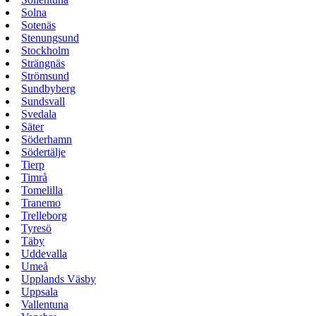
Solna
Sotenäs
Stenungsund
Stockholm
Strängnäs
Strömsund
Sundbyberg
Sundsvall
Svedala
Säter
Söderhamn
Södertälje
Tierp
Timrå
Tomelilla
Tranemo
Trelleborg
Tyresö
Täby
Uddevalla
Umeå
Upplands Väsby
Uppsala
Vallentuna