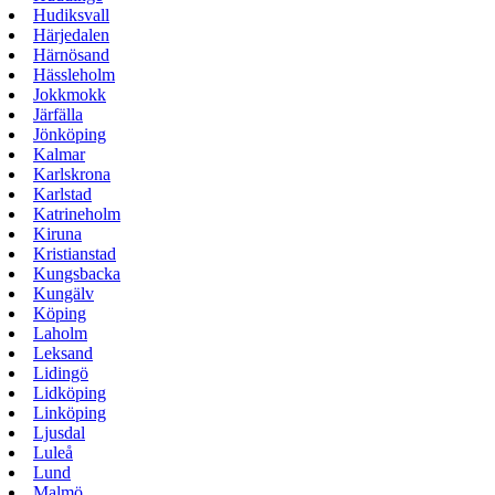
Hudiksvall
Härjedalen
Härnösand
Hässleholm
Jokkmokk
Järfälla
Jönköping
Kalmar
Karlskrona
Karlstad
Katrineholm
Kiruna
Kristianstad
Kungsbacka
Kungälv
Köping
Laholm
Leksand
Lidingö
Lidköping
Linköping
Ljusdal
Luleå
Lund
Malmö