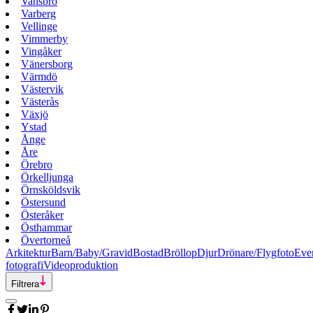
Vansbro
Varberg
Vellinge
Vimmerby
Vingåker
Vänersborg
Värmdö
Västervik
Västerås
Växjö
Ystad
Ånge
Åre
Örebro
Örkelljunga
Örnsköldsvik
Östersund
Österåker
Östhammar
Övertorneå
Arkitektur
Barn/Baby/Gravid
Bostad
Bröllop
Djur
Drönare/Flygfoto
Eve
fotografi
Videoproduktion
Filtrera