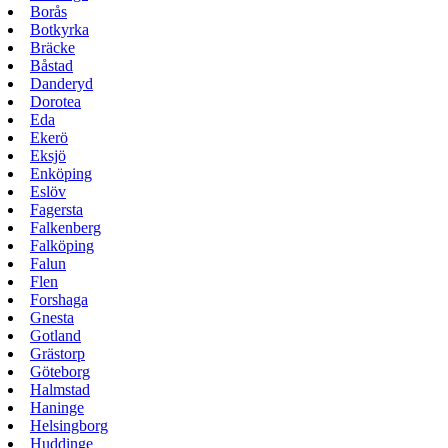
Borås
Botkyrka
Bräcke
Båstad
Danderyd
Dorotea
Eda
Ekerö
Eksjö
Enköping
Eslöv
Fagersta
Falkenberg
Falköping
Falun
Flen
Forshaga
Gnesta
Gotland
Grästorp
Göteborg
Halmstad
Haninge
Helsingborg
Huddinge