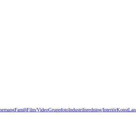
nemang
Familj
Film/Video
Gruppfoto
Industri
Inredning/Interiör
Konst
Lan