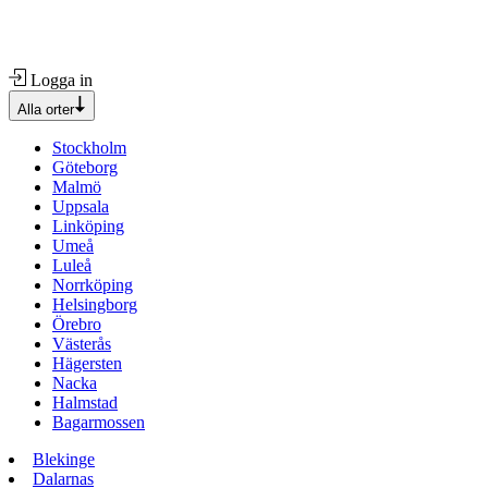
Logga in
Alla orter
Stockholm
Göteborg
Malmö
Uppsala
Linköping
Umeå
Luleå
Norrköping
Helsingborg
Örebro
Västerås
Hägersten
Nacka
Halmstad
Bagarmossen
Blekinge
Dalarnas